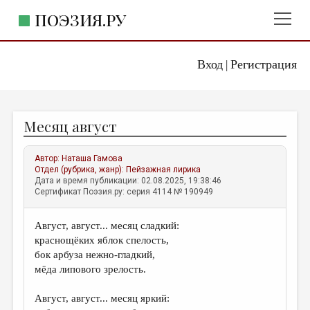
ПОЭЗИЯ.РУ
Вход
Регистрация
ГЛАВНОЕ МЕНЮ
|
ПОЭЗИЯ.РУ
ИЗДАТЕЛЬСТВО
Месяц август
ЖАНРЫ
АВТОРЫ
Автор:
Наташа Гамова
Отдел (рубрика, жанр):
Пейзажная лирика
КОММЕНТАРИИ
Дата и время публикации: 02.08.2025, 19:38:46
Сертификат Поэзия.ру: серия 4114 № 190949
ЛИТСАЛОН
Август, август... месяц сладкий:
НОВОСТИ
краснощёких яблок спелость,
ПРАВИЛА САЙТА
бок арбуза нежно-гладкий,
мёда липового зрелость.
ОТДЕЛЫ И РУБРИКИ
Август, август... месяц яркий:
ИЗБРАННОЕ