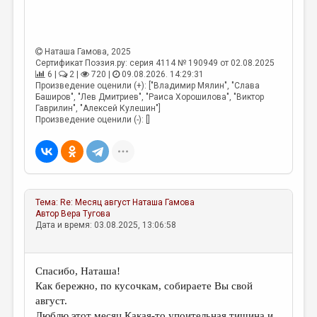
МАЛАЯ ПРОЗА
ЭССЕИСТИКА
Наташа Гамова
, 2025
ЛИТЕРАТУРОВЕДЕНИЕ
Сертификат Поэзия.ру: серия 4114 № 190949 от 02.08.2025
6 |
2 |
720 |
09.08.2026. 14:29:31
КУЛЬТУРОВЕДЕНИЕ
Произведение оценили (+): ["Владимир Мялин", "Слава
Баширов", "Лев Дмитриев", "Раиса Хорошилова", "Виктор
ПУБЛИЦИСТИКА
Гаврилин", "Алексей Кулешин"]
Произведение оценили (-): []
РЕЦЕНЗИРОВАНИЕ
ЦИКЛЫ ПУБЛИКАЦИЙ
ТРЕДИАКОВСКИЙ
МЕДИА
Тема:
Re: Месяц август
Наташа Гамова
Автор
Вера Тугова
Дата и время: 03.08.2025, 13:06:58
ВКОНТАКТЕ
Спасибо, Наташа!
Как бережно, по кусочкам, собираете Вы свой
август.
Люблю этот месяц.Какая-то упоительная тишина и