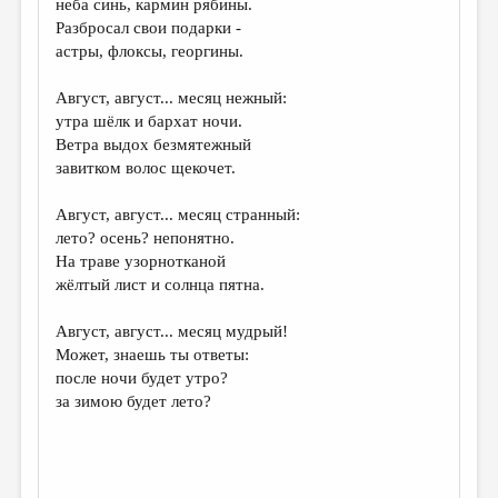
неба синь, кармин рябины.
Разбросал свои подарки -
ДАЙДЖЕСТ
астры, флоксы, георгины.
ПРОИЗВЕДЕНИЯ
Август, август... месяц нежный:
ПЕРЕВОДЫ
утра шёлк и бархат ночи.
Ветра выдох безмятежный
КОНКУРСЫ
завитком волос щекочет.
ДЕТСКАЯ КОМНАТА
Август, август... месяц странный:
КНИЖНАЯ ПОЛКА
лето? осень? непонятно.
На траве узорнотканой
ОБЗОР ЛИТЕРАТУРЫ
жёлтый лист и солнца пятна.
СТРАНИЦЫ ПАМЯТИ
Август, август... месяц мудрый!
ОБЪЯВЛЕНИЯ
Может, знаешь ты ответы:
после ночи будет утро?
КОЛОНКА РЕДАКТОРА
за зимою будет лето?
РЕДКОЛЛЕГИЯ
ОТ РЕДАКЦИИ