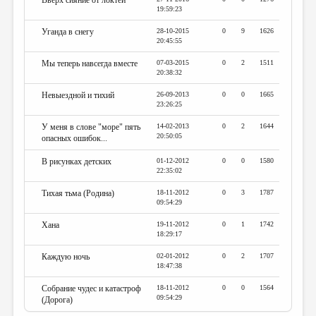
Вверх сияние от локтей
МАЛАЯ ПРОЗА
19:59:23
ЭССЕИСТИКА
Уганда в снегу
28-10-2015
0
9
1626
20:45:55
ЛИТЕРАТУРОВЕДЕНИЕ
Мы теперь навсегда вместе
07-03-2015
0
2
1511
20:38:32
КУЛЬТУРОВЕДЕНИЕ
Невыездной и тихий
26-09-2013
0
0
1665
ПУБЛИЦИСТИКА
23:26:25
РЕЦЕНЗИРОВАНИЕ
У меня в слове "море" пять
14-02-2013
0
2
1644
20:50:05
опасных ошибок...
ЦИКЛЫ ПУБЛИКАЦИЙ
В рисунках детских
01-12-2012
0
0
1580
22:35:02
ТРЕДИАКОВСКИЙ
Тихая тьма (Родина)
18-11-2012
0
3
1787
МЕДИА
09:54:29
ВКОНТАКТЕ
Хана
19-11-2012
0
1
1742
18:29:17
Каждую ночь
02-01-2012
0
2
1707
18:47:38
Собрание чудес и катастроф
18-11-2012
0
0
1564
09:54:29
(Дорога)