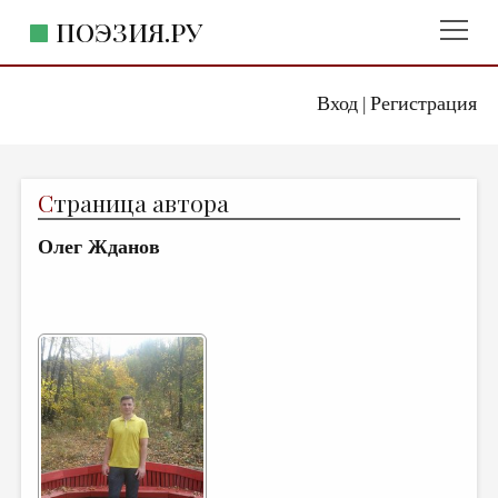
ПОЭЗИЯ.РУ
Вход
Регистрация
ГЛАВНОЕ МЕНЮ
|
ПОЭЗИЯ.РУ
ИЗДАТЕЛЬСТВО
С
траница автора
ЖАНРЫ
Олег Жданов
АВТОРЫ
КОММЕНТАРИИ
ЛИТСАЛОН
НОВОСТИ
ПРАВИЛА САЙТА
ОТДЕЛЫ И РУБРИКИ
ИЗБРАННОЕ