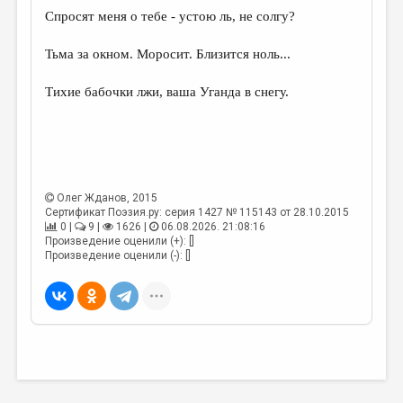
МАЛАЯ ПРОЗА
Спросят меня о тебе - устою ль, не солгу?
ЭССЕИСТИКА
Тьма за окном. Моросит. Близится ноль...
ЛИТЕРАТУРОВЕДЕНИЕ
Тихие бабочки лжи, ваша Уганда в снегу.
КУЛЬТУРОВЕДЕНИЕ
ПУБЛИЦИСТИКА
РЕЦЕНЗИРОВАНИЕ
ЦИКЛЫ ПУБЛИКАЦИЙ
Олег Жданов
, 2015
Сертификат Поэзия.ру: серия 1427 № 115143 от 28.10.2015
ТРЕДИАКОВСКИЙ
0 |
9 |
1626 |
06.08.2026. 21:08:16
Произведение оценили (+): []
МЕДИА
Произведение оценили (-): []
ВКОНТАКТЕ