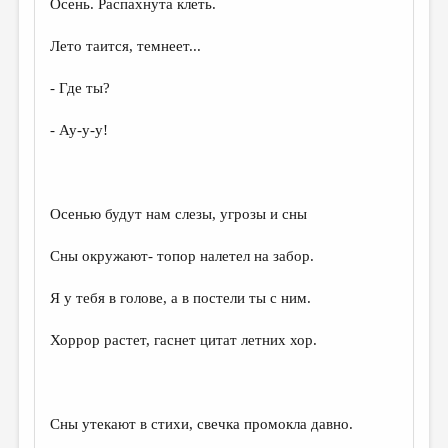
Осень. Распахнута клеть.
ДАЙДЖЕСТ
Лето таится, темнеет...
ПРОИЗВЕДЕНИЯ
- Где ты?
ПЕРЕВОДЫ
- Ау-у-у!
КОНКУРСЫ
ДЕТСКАЯ КОМНАТА
КНИЖНАЯ ПОЛКА
Осенью будут нам слезы, угрозы и сны
ОБЗОР ЛИТЕРАТУРЫ
Сны окружают- топор налетел на забор.
СТРАНИЦЫ ПАМЯТИ
Я у тебя в голове, а в постели ты с ним.
ОБЪЯВЛЕНИЯ
Хоррор растет, гаснет цитат летних хор.
КОЛОНКА РЕДАКТОРА
РЕДКОЛЛЕГИЯ
ОТ РЕДАКЦИИ
Сны утекают в стихи, свечка промокла давно.