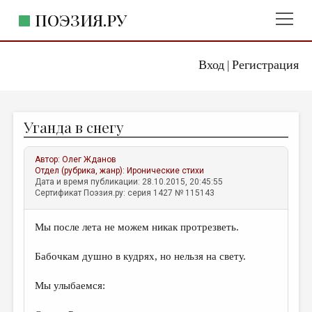
ПОЭЗИЯ.РУ
Вход
Регистрация
ГЛАВНОЕ МЕНЮ
|
ПОЭЗИЯ.РУ
ИЗДАТЕЛЬСТВО
Уганда в снегу
ЖАНРЫ
АВТОРЫ
Автор:
Олег Жданов
Отдел (рубрика, жанр):
Иронические стихи
КОММЕНТАРИИ
Дата и время публикации: 28.10.2015, 20:45:55
Сертификат Поэзия.ру: серия 1427 № 115143
ЛИТСАЛОН
Мы после лета не можем никак протрезветь.
НОВОСТИ
ПРАВИЛА САЙТА
Бабочкам душно в кудрях, но нельзя на свету.
Мы улыбаемся:
ОТДЕЛЫ И РУБРИКИ
ИЗБРАННОЕ