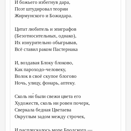
И божьего избегнув дара,
ДАЙДЖЕСТ
Поэт штудировал теории
Жирмунского и Божидара.
ПРОИЗВЕДЕНИЯ
ПЕРЕВОДЫ
Цитат любитель и эпиграфов
(Безотносительных, однако),
КОНКУРСЫ
Их изнурительно обыгрывав,
Всё ставил раком Пастернака
ДЕТСКАЯ КОМНАТА
КНИЖНАЯ ПОЛКА
И, воздавая Блоку блоково,
Как пароходо-человеку,
ОБЗОР ЛИТЕРАТУРЫ
Волок в своё скупое блогово
СТРАНИЦЫ ПАМЯТИ
Ночь, улицу, фонарь, аптеку.
ОБЪЯВЛЕНИЯ
Сколь ни́ были свежи цвета его
Художеств, сколь ни ровен почерк,
КОЛОНКА РЕДАКТОРА
Сверкала бедная Цветаева
РЕДКОЛЛЕГИЯ
Округлым задом между строчек,
ОТ РЕДАКЦИИ
И расплескалось море Бродского —