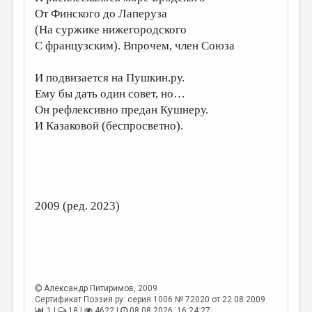
МАЛАЯ ПРОЗА
От Финского до Лаперуза
ЭССЕИСТИКА
(На суржике нижегородского
С французским). Впрочем, член Союза
ЛИТЕРАТУРОВЕДЕНИЕ
КУЛЬТУРОВЕДЕНИЕ
И подвизается на Пушкин.ру.
Ему бы дать один совет, но…
ПУБЛИЦИСТИКА
Он рефлексивно предан Кушнеру.
И Казаковой (беспросветно).
РЕЦЕНЗИРОВАНИЕ
ЦИКЛЫ ПУБЛИКАЦИЙ
ТРЕДИАКОВСКИЙ
МЕДИА
2009 (ред. 2023)
ВКОНТАКТЕ
Александр Питиримов
, 2009
Сертификат Поэзия.ру: серия 1006 № 72020 от 22.08.2009
1 |
18 |
4622 |
08.08.2026. 16:24:27