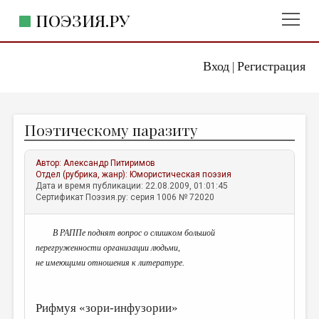
ПОЭЗИЯ.РУ
Вход
Регистрация
ГЛАВНОЕ МЕНЮ
|
ПОЭЗИЯ.РУ
ИЗДАТЕЛЬСТВО
Поэтическому паразиту
ЖАНРЫ
АВТОРЫ
Автор:
Александр Питиримов
Отдел (рубрика, жанр):
Юмористическая поэзия
КОММЕНТАРИИ
Дата и время публикации: 22.08.2009, 01:01:45
Сертификат Поэзия.ру: серия 1006 № 72020
ЛИТСАЛОН
В РАППе поднят вопрос о слишком большой
НОВОСТИ
перегруженности организации людьми,
ПРАВИЛА САЙТА
не имеющими отношения к литературе.
ОТДЕЛЫ И РУБРИКИ
Рифмуя «зори-инфузории»
ИЗБРАННОЕ