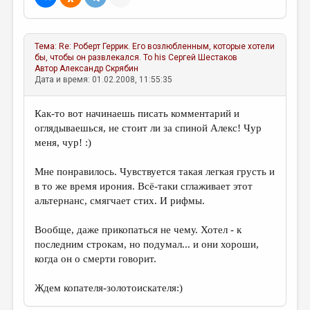
МАЛАЯ ПРОЗА
ЭССЕИСТИКА
Тема:
Re: Роберт Геррик. Его возлюбленным, которые хотели
ЛИТЕРАТУРОВЕДЕНИЕ
бы, чтобы он развлекался. To his
Сергей Шестаков
Автор
Александр Скрябин
КУЛЬТУРОВЕДЕНИЕ
Дата и время: 01.02.2008, 11:55:35
ПУБЛИЦИСТИКА
Как-то вот начинаешь писать комментарий и
РЕЦЕНЗИРОВАНИЕ
оглядываешься, не стоит ли за спиной Алекс! Чур
меня, чур! :)
ЦИКЛЫ ПУБЛИКАЦИЙ
Мне понравилось. Чувствуется такая легкая грусть и
ТРЕДИАКОВСКИЙ
в то же время ирония. Всё-таки сглаживает этот
МЕДИА
альтернанс, смягчает стих. И рифмы.
ВКОНТАКТЕ
Вообще, даже прикопаться не чему. Хотел - к
последним строкам, но подумал... и они хороши,
когда он о смерти говорит.
Ждем копателя-золотоискателя:)