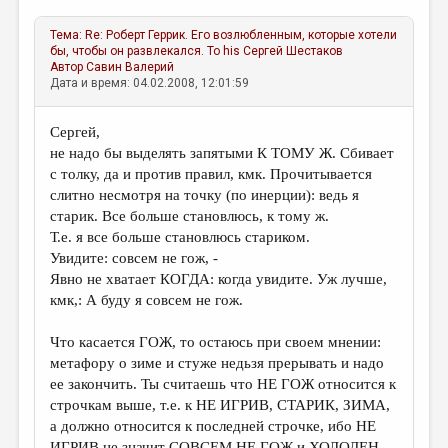
Тема:
Re: Роберт Геррик. Его возлюбленным, которые хотели
бы, чтобы он развлекался. To his
Сергей Шестаков
Автор
Савин Валерий
Дата и время: 04.02.2008, 12:01:59
Сергей,
не надо бы выделять запятыми К ТОМУ Ж. Сбивает
с толку, да и против правил, кмк. Прочитывается
слитно несмотря на точку (по инерции): ведь я
старик. Все больше становлюсь, к тому ж.
Т.е. я все больше становлюсь стариком.
Увидите: совсем не гож, -
Явно не хватает КОГДА: когда увидите. Уж лучше,
кмк,: А буду я совсем не гож.
Что касается ГОЖ, то остаюсь при своем мнении:
метафору о зиме и стуже недьзя прерывать и надо
ее закончить. Ты считаешь что НЕ ГОЖ относится к
строчкам выше, т.е. к НЕ ИГРИВ, СТАРИК, ЗИМА,
а должно относится к последней строчке, ибо НЕ
ИГРИВ не значит СОВСЕМ НЕ ГОЖ и ХОЛОДЕН.