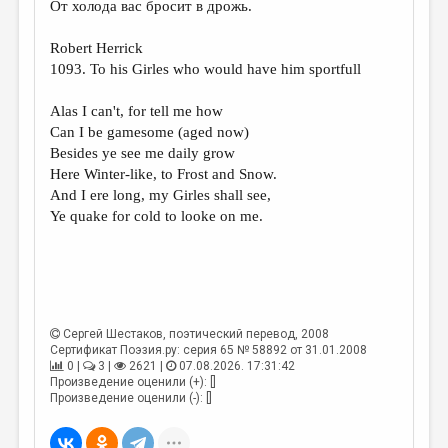
От холода вас бросит в дрожь.
ДАЙДЖЕСТ
Robert Herrick
ПРОИЗВЕДЕНИЯ
1093. To his Girles who would have him sportfull
ПЕРЕВОДЫ
Alas I can't, for tell me how
Can I be gamesome (aged now)
КОНКУРСЫ
Besides ye see me daily grow
ДЕТСКАЯ КОМНАТА
Here Winter-like, to Frost and Snow.
And I ere long, my Girles shall see,
КНИЖНАЯ ПОЛКА
Ye quake for cold to looke on me.
ОБЗОР ЛИТЕРАТУРЫ
СТРАНИЦЫ ПАМЯТИ
ОБЪЯВЛЕНИЯ
Сергей Шестаков
, поэтический перевод, 2008
Сертификат Поэзия.ру: серия 65 № 58892 от 31.01.2008
КОЛОНКА РЕДАКТОРА
0 |
3 |
2621 |
07.08.2026. 17:31:42
РЕДКОЛЛЕГИЯ
Произведение оценили (+): []
Произведение оценили (-): []
ОТ РЕДАКЦИИ