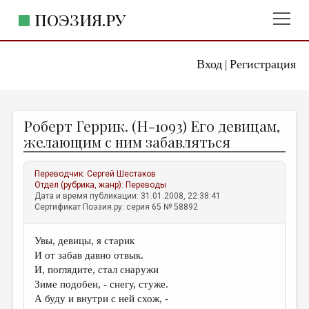
ПОЭЗИЯ.РУ
Вход
Регистрация
ГЛАВНОЕ МЕНЮ
|
ПОЭЗИЯ.РУ
ИЗДАТЕЛЬСТВО
Роберт Геррик. (H-1093) Его девицам,
ЖАНРЫ
желающим с ним забавляться
АВТОРЫ
Переводчик:
Сергей Шестаков
КОММЕНТАРИИ
Отдел (рубрика, жанр):
Переводы
Дата и время публикации: 31.01.2008, 22:38:41
ЛИТСАЛОН
Сертификат Поэзия.ру: серия 65 № 58892
НОВОСТИ
Увы, девицы, я старик
ПРАВИЛА САЙТА
И от забав давно отвык.
И, поглядите, стал снаружи
ОТДЕЛЫ И РУБРИКИ
Зиме подобен, - снегу, стуже.
А буду и внутри с ней схож, -
ИЗБРАННОЕ