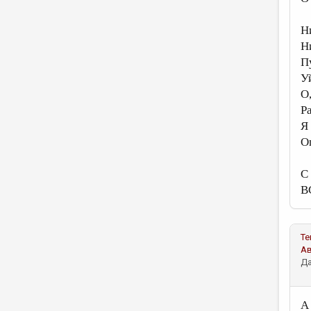
Н
Н
П
У
О
Ра
Я
О
С
В
Те
А
Да
А