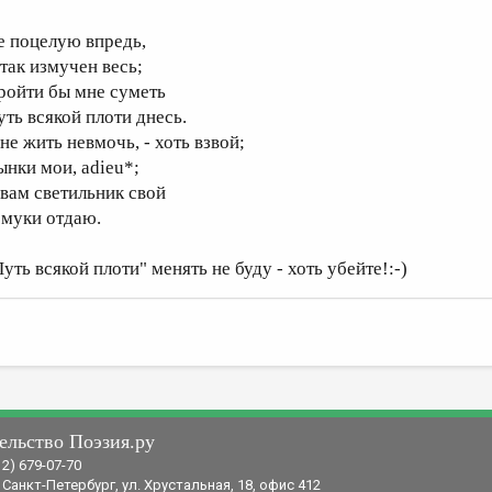
е поцелую впредь,
 так измучен весь;
ройти бы мне суметь
уть всякой плоти днесь.
не жить невмочь, - хоть взвой;
ынки мои, adieu*;
 вам светильник свой
 муки отдаю.
уть всякой плоти" менять не буду - хоть убейте!:-)
ельство Поэзия.ру
12) 679-07-70
 Санкт-Петербург, ул. Хрустальная, 18, офис 412