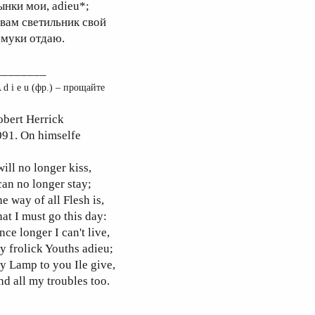
ынки мои, adieu*;
 вам светильник свой
 муки отдаю.
________
 d i e u (фр.) – прощайте
obert Herrick
091. On himselfe
will no longer kiss,
can no longer stay;
e way of all Flesh is,
at I must go this day:
nce longer I can't live,
 frolick Youths adieu;
 Lamp to you Ile give,
d all my troubles too.