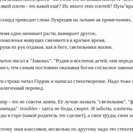
сякой плоти - это какой ещё? Их много этих плотей? Путь"кра
оллард приводит слова Лукреция на латыни ав примечаниях.
лемя одно начинает расти, вымирает другое,
 поколенья живущих сменяются в краткое время,
руки из рук отдавая, как в беге, светильники жизни.
латон писал в "Законах". "Родив и воспитав детей, они перед
акел, тем самым постоянно оказывая богам согласное закона
ти строки читал Геррик и написал стихотворение. Надо тоже 
налогичный перевод.
amp - это не совсем лампа. Её лучше назвать "светильник", "
лампада". troubles - здесь не беды, скорее. И заботы, хлопот
ды и горе (какой родитель это сделает), а свои труды, свои з
отому зная классиков, несколько по другому надо это стихо