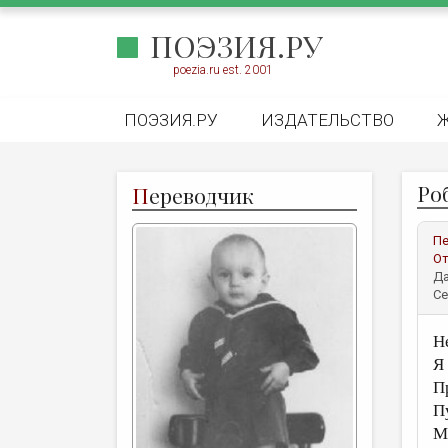
ПОЭЗИЯ.РУ
poezia.ru est. 2001
ПОЭЗИЯ.РУ
ИЗДАТЕЛЬСТВО
Роб
П
ереводчик
Пе
От
Да
Се
Н
Я
П
П
М