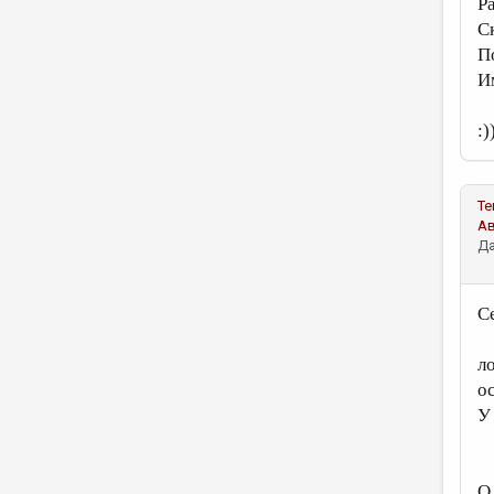
Р
С
П
И
:)
Те
А
Да
С
л
о
У
О