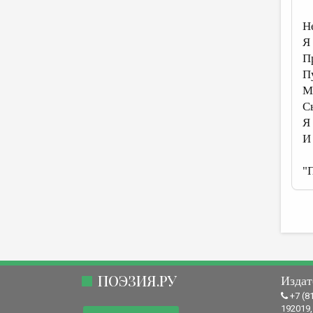
Н
Я
П
П
М
С
Я
И
"П
ПОЭЗИЯ.РУ
Издат
+7 (8
192019,