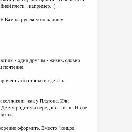
йней плоти", например. :)
 Я Вам на русском их напишу
ают им - одни другим - жизнь, словно
м почтение."
прочесть эти строки и сделать
факел жизни" как у Платона. Или
ы. Детям родители передают жизнь. Но не
аботы.
творение оформить. Вместо "юнцов"