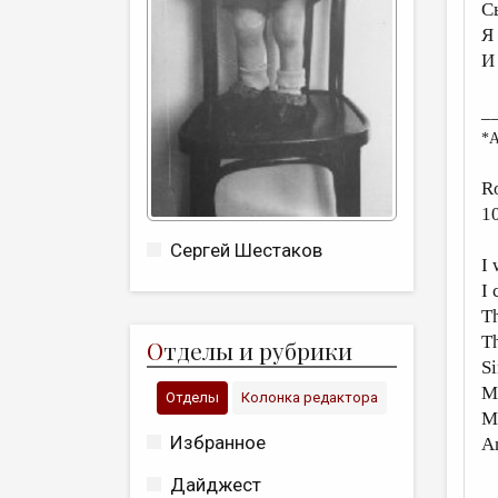
С
Я
И
_
*A
R
1
Сергей Шестаков
I 
I 
Th
Th
О
тделы и рубрики
Si
My
Отделы
Колонка редактора
My
Избранное
An
Дайджест