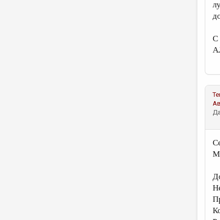
л
д
С
А
Те
А
Да
С
М
Д
Н
П
К