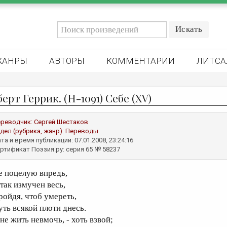
ЖАНРЫ
АВТОРЫ
КОММЕНТАРИИ
ЛИТСА
ерт Геррик. (Н-1091) Себе (XV)
реводчик:
Сергей Шестаков
дел (рубрика, жанр):
Переводы
та и время публикации: 07.01.2008, 23:24:16
ртификат Поэзия.ру: серия 65 № 58237
е поцелую впредь,
 так измучен весь,
ройдя, чтоб умереть,
уть всякой плоти днесь.
не жить невмочь, - хоть взвой;