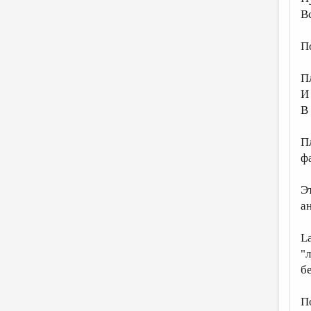
В
П
П
И
В 
П
ф
Э
а
L
"
бе
П