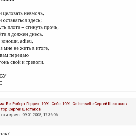
и целовать невмочь,
и оставаться здесь;
уть плоти – сгинуть прочь,
йти я должен днесь.
, юноши, adieu,
з мне не жить в итоге,
 вам передаю
гонь свой и тревоги.
 БУ
С
ма:
Re: Роберт Геррик. 1091. Себе. 1091. On himselfe
Сергей Шестаков
втор
Сергей Шестаков
та и время: 09.01.2008, 17:36:06
 так?