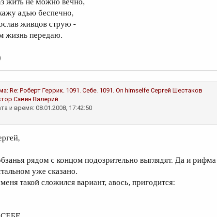
аз жить не можно вечно,
кажу адью беспечно,
ослав живцов струю -
м жизнь передаю.
)
ма:
Re: Роберт Геррик. 1091. Себе. 1091. On himselfe
Сергей Шестаков
втор
Савин Валерий
та и время: 08.01.2008, 17:42:50
ергей,
обзанья рядом с концом подозрительно выглядят. Да и рифма 
стальном уже сказано.
 меня такой сложился вариант, авось, пригодится:
 СЕБЕ.