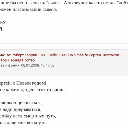
учше бы использовать "сыны". А то звучит как-то не так "лоб
олжен платоновский смысл.
 БУ
Л
ма:
Re: Роберт Геррик. 1091. Себе. 1091. On himselfe
Сергей Шестаков
втор
Леонид Портер
та и время: 08.01.2008, 13:47:58
ергей, с Новым годом!
не кажется, здесь что-то вроде:
овольно целоваться,
е надо прерываться,
ройду всех смертных путь,
оль дали мне воткнуть: