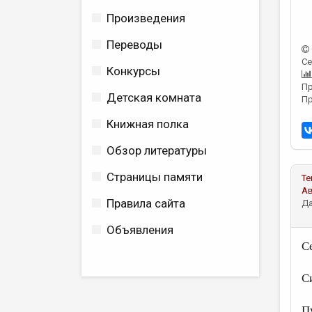
Произведения
Переводы
Се
Конкурсы
Пр
Детская комната
Пр
Книжная полка
Обзор литературы
Страницы памяти
Те
А
Правила сайта
Да
Объявления
С
С
Пу