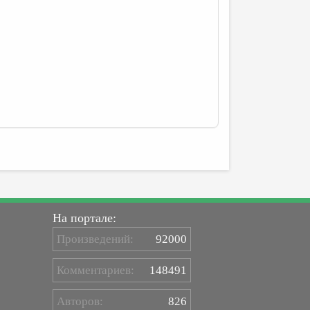
На портале:
Произведений:
92000
Комментариев:
148491
Авторов:
826