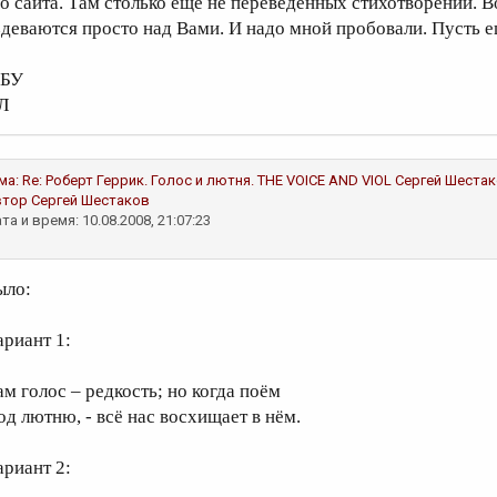
го сайта. Там столько ещё не переведённых стихотворений. В
здеваются просто над Вами. И надо мной пробовали. Пусть е
 БУ
Л
ма:
Re: Роберт Геррик. Голос и лютня. THE VOICE AND VIOL
Сергей Шеста
втор
Сергей Шестаков
та и время: 10.08.2008, 21:07:23
ыло:
ариант 1:
ам голос – редкость; но когда поём
од лютню, - всё нас восхищает в нём.
ариант 2: