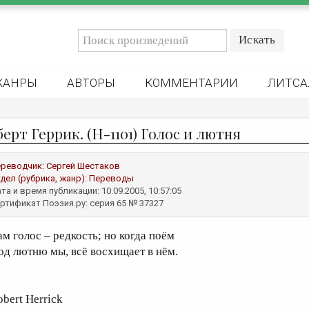
ЖАНРЫ
АВТОРЫ
КОММЕНТАРИИ
ЛИТСА
ерт Геррик. (H-1101) Голос и лютня
реводчик:
Сергей Шестаков
дел (рубрика, жанр):
Переводы
та и время публикации: 10.09.2005, 10:57:05
ртификат Поэзия.ру: серия 65 № 37327
ам голос – редкость; но когда поём
од лютню мы, всё восхищает в нём.
obert Herrick