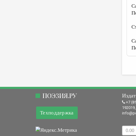
С
П
С
С
П
ПОЭЗИЯ.РУ
Издат
+7 (8
192019,
Техподдержка
info@po