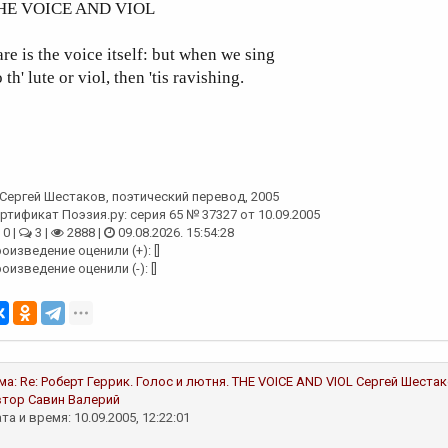
HE VOICE AND VIOL
re is the voice itself: but when we sing
 th' lute or viol, then 'tis ravishing.
Сергей Шестаков
, поэтический перевод, 2005
ртификат Поэзия.ру: серия 65 № 37327 от 10.09.2005
0 |
3 |
2888 |
09.08.2026. 15:54:28
оизведение оценили (+): []
оизведение оценили (-): []
ма:
Re: Роберт Геррик. Голос и лютня. THE VOICE AND VIOL
Сергей Шеста
втор
Савин Валерий
та и время: 10.09.2005, 12:22:01