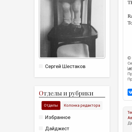
T
Ra
To
Се
Сергей Шестаков
Пр
Пр
О
тделы и рубрики
Отделы
Колонка редактора
Те
Избранное
А
Да
Дайджест