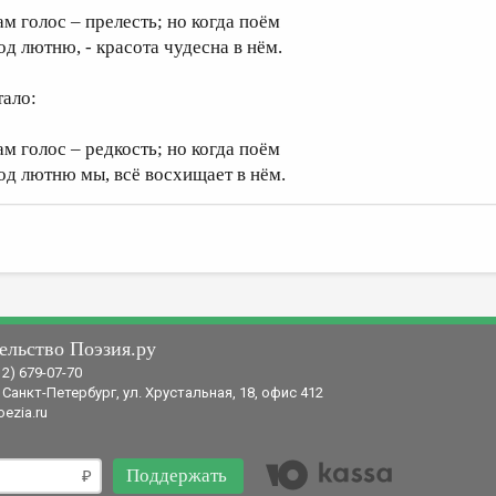
ам голос – прелесть; но когда поём
од лютню, - красота чудесна в нём.
тало:
ам голос – редкость; но когда поём
од лютню мы, всё восхищает в нём.
ельство Поэзия.ру
12) 679-07-70
 Санкт-Петербург, ул. Хрустальная, 18, офис 412
ezia.ru
Поддержать