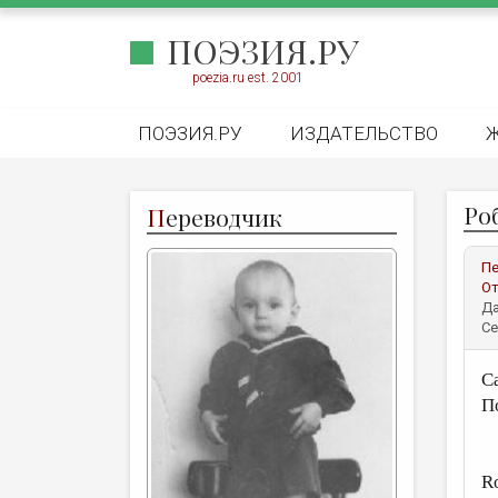
ПОЭЗИЯ.РУ
poezia.ru est. 2001
ПОЭЗИЯ.РУ
ИЗДАТЕЛЬСТВО
Роб
П
ереводчик
Пе
От
Да
Се
С
П
R