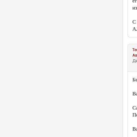
е
и
С
А
Те
А
Да
Б
В
С
П
В