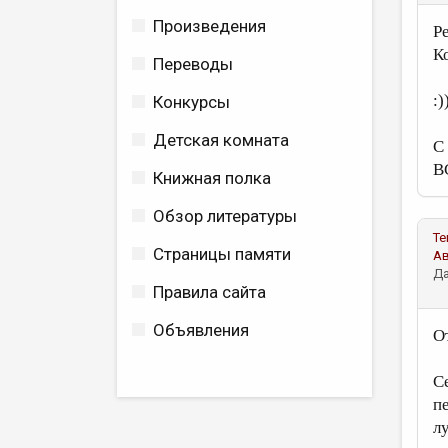
Произведения
Р
К
Переводы
:)
Конкурсы
Детская комната
С
В
Книжная полка
Обзор литературы
Те
Страницы памяти
А
Да
Правила сайта
Объявления
О
С
п
л