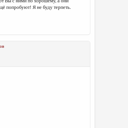
от Вы с ними по хорошему, а они
щё попробуют! Я не буду терпеть.
ков