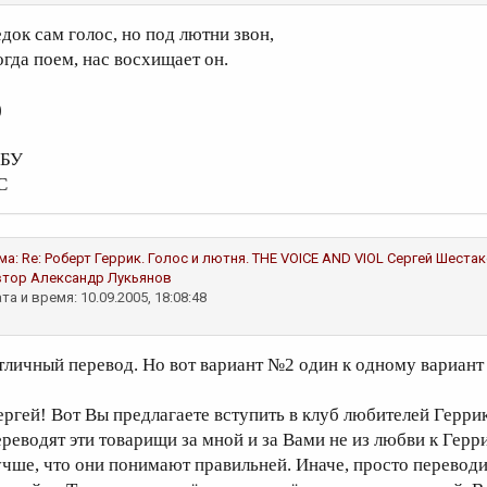
едок сам голос, но под лютни звон,
огда поем, нас восхищает он.
)
 БУ
С
ма:
Re: Роберт Геррик. Голос и лютня. THE VOICE AND VIOL
Сергей Шеста
втор
Александр Лукьянов
та и время: 10.09.2005, 18:08:48
тличный перевод. Но вот вариант №2 один к одному вариант
ергей! Вот Вы предлагаете вступить в клуб любителей Геррик
ереводят эти товарищи за мной и за Вами не из любви к Герри
учше, что они понимают правильней. Иначе, просто переводи