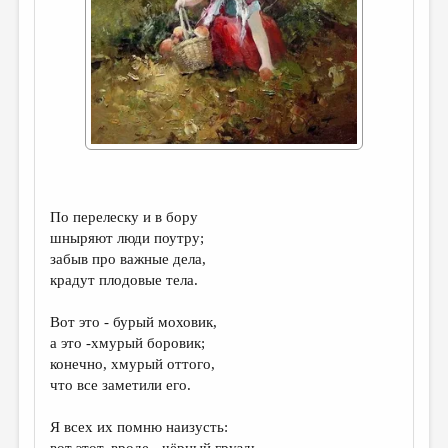
ДАЙДЖЕСТ
ПРОИЗВЕДЕНИЯ
ПЕРЕВОДЫ
КОНКУРСЫ
ДЕТСКАЯ КОМНАТА
КНИЖНАЯ ПОЛКА
По перелеску и в бору
шныряют люди поутру;
ОБЗОР ЛИТЕРАТУРЫ
забыв про важные дела,
СТРАНИЦЫ ПАМЯТИ
крадут плодовые тела.
ОБЪЯВЛЕНИЯ
Вот это - бурый моховик,
а это -хмурый боровик;
КОЛОНКА РЕДАКТОРА
конечно, хмурый оттого,
РЕДКОЛЛЕГИЯ
что все заметили его.
ОТ РЕДАКЦИИ
Я всех их помню наизусть:
вот этот, вроде - чёрный груздь,