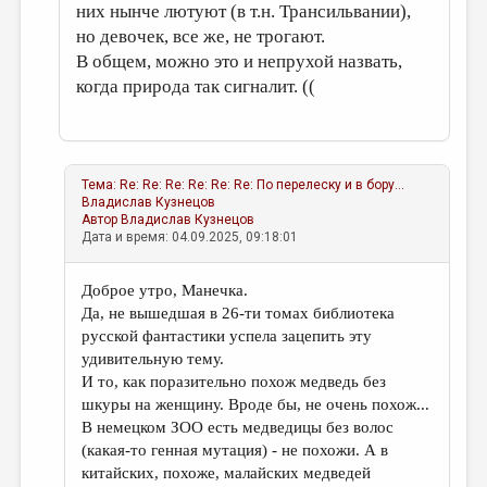
них нынче лютуют (в т.н. Трансильвании),
но девочек, все же, не трогают.
В общем, можно это и непрухой назвать,
когда природа так сигналит. ((
Тема:
Re: Re: Re: Re: Re: Re: По перелеску и в бору...
Владислав Кузнецов
Автор
Владислав Кузнецов
Дата и время: 04.09.2025, 09:18:01
Доброе утро, Манечка.
Да, не вышедшая в 26-ти томах библиотека
русской фантастики успела зацепить эту
удивительную тему.
И то, как поразительно похож медведь без
шкуры на женщину. Вроде бы, не очень похож...
В немецком ЗОО есть медведицы без волос
(какая-то генная мутация) - не похожи. А в
китайских, похоже, малайских медведей