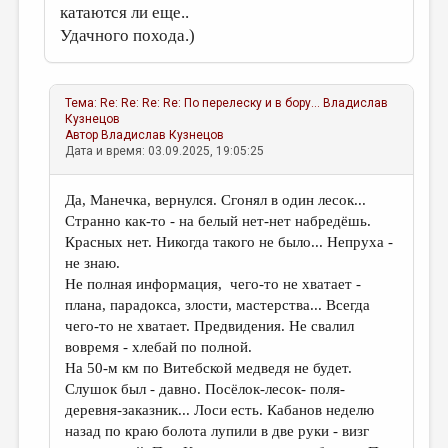
катаются ли еще..
Удачного похода.)
Тема:
Re: Re: Re: Re: По перелеску и в бору...
Владислав
Кузнецов
Автор
Владислав Кузнецов
Дата и время: 03.09.2025, 19:05:25
Да, Манечка, вернулся. Сгонял в один лесок...
Странно как-то - на белый нет-нет набредёшь.
Красных нет. Никогда такого не было... Непруха -
не знаю.
Не полная информация, чего-то не хватает -
плана, парадокса, злости, мастерства... Всегда
чего-то не хватает. Предвидения. Не свалил
вовремя - хлебай по полной.
На 50-м км по Витебской медведя не будет.
Слушок был - давно. Посёлок-лесок- поля-
деревня-заказник... Лоси есть. Кабанов неделю
назад по краю болота лупили в две руки - визг