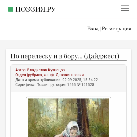
ПОЭЗИЯ.РУ
Вход
Регистрация
ГЛАВНОЕ МЕНЮ
|
ПОЭЗИЯ.РУ
ИЗДАТЕЛЬСТВО
По перелеску и в бору... (Дайджест)
ЖАНРЫ
АВТОРЫ
Автор:
Владислав Кузнецов
Отдел (рубрика, жанр):
Детская поэзия
КОММЕНТАРИИ
Дата и время публикации: 02.09.2025, 18:34:22
Сертификат Поэзия.ру: серия 1265 № 191528
ЛИТСАЛОН
НОВОСТИ
ПРАВИЛА САЙТА
ОТДЕЛЫ И РУБРИКИ
ИЗБРАННОЕ