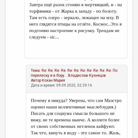
Завтра ещё разок сгоняю в мертвяцкий, и - на
торфяники - от Жарка к западу - по болоту.
Там есть озеро - зеркало, лежащее на мху. В
него глядятся птицы на отлёте. Космос..Это я
подгоняю настроение к рисунку. Трендам не
следуем - sic...
Тема:
Re: Re: Re: Re: Re: Re: Re: Re: Re: Re: Re: По
перелеску и в бору...
Владислав Кузнецов
Автор
Кохан Мария
Дата и время: 09.09.2025, 02:29:16
Почему в никуда? Уверена, что сам Маэстро
оценил наши коллективные мыслеблудия.)
Писать для социума смысла большого не
вижу, не те времена нынче. А коллеги более
от своих собственных нетленок кайфуют.
Так что, кинуть в воду - это самое то. Жаль,