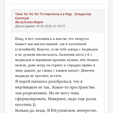
Тема:
Re: Re: Re: По перелеску и в бору...
Владислав
Кузнецов
Автор
Кохан Мария
Дата и время: 03.09.2025, 01:35:57
Влад, я вот склоняюсь к мысли, что непруха
бывает как ниспосланной, так и хаотичной
(случайной). Короче, если тебе клеща с медведем
и не думали ниспосылать, балончик носи.) А с
медведем и нервишки крепкие нужны, ибо бежать
нельзя, даже когда он горячо и смрадно прямо в
лицо дышит, да слюна с клыков капает. Девочек
медведи не трогают, кстати.
Я порой пытаюсь разобраться, что в
мертвяцком не так.. Какое-то пространство
там разреженное. Но не могу пока
сформулировать. Наверное, надо еще разок
посетить.))
Коньки да, вещь. В Юсуповском, интересно,