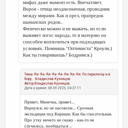
мифах даже мамонт есть. Впечатляет.
Ворон - птица неоднозначная, проводник
между мирами. Как и орел, прапредок
шаманских родов..
Физически можно и не выжить, но если
выживет логос народа, то в материю он
способен воплотиться при подходящих
условиях. Помнишь "Оптимиста" Кроули.)
Как ты говариваешь? Бодримся.)
Тема:
Re: Re: Re: Re: Re: Re: Re: Re: По перелеску и в
бору...
Владислав Кузнецов
Автор
Владислав Кузнецов
Дата и время: 08.09.2025, 04:27:11
Привет, Манечка, привет...
Вернулся, но не насовсем... Срочная
экспедиция под Кириши. Как бы спасательная.
Про утку ничего не скажу - как-то не
случилось. пообщаться ..