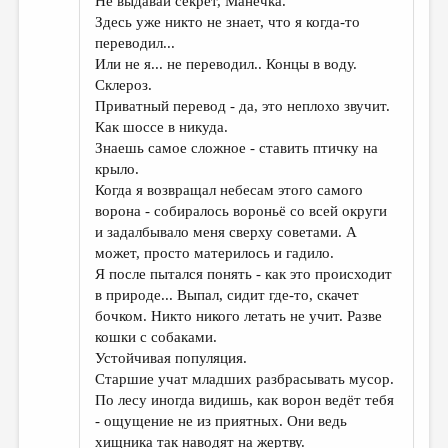
Не выдавай секрет, Манечка.
Здесь уже никто не знает, что я когда-то
переводил...
Или не я... не переводил.. Концы в воду.
Склероз.
Приватный перевод - да, это неплохо звучит.
Как шоссе в никуда.
Знаешь самое сложное - ставить птичку на
крыло.
Когда я возвращал небесам этого самого
ворона - собиралось вороньё со всей округи
и задалбывало меня сверху советами. А
может, просто материлось и гадило.
Я после пытался понять - как это происходит
в природе... Выпал, сидит где-то, скачет
бочком. Никто никого летать не учит. Разве
кошки с собаками.
Устойчивая популяция.
Старшие учат младших разбрасывать мусор.
По лесу иногда видишь, как ворон ведёт тебя
- ощущение не из приятных. Они ведь
хищника так наводят на жертву.