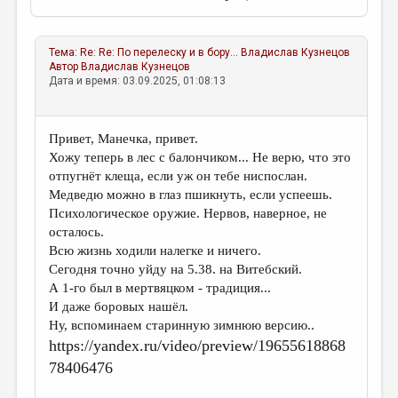
Тема:
Re: Re: По перелеску и в бору...
Владислав Кузнецов
Автор
Владислав Кузнецов
Дата и время: 03.09.2025, 01:08:13
Привет, Манечка, привет.
Хожу теперь в лес с балончиком... Не верю, что это
отпугнёт клеща, если уж он тебе ниспослан.
Медведю можно в глаз пшикнуть, если успеешь.
Психологическое оружие. Нервов, наверное, не
осталось.
Всю жизнь ходили налегке и ничего.
Сегодня точно уйду на 5.38. на Витебский.
А 1-го был в мертвяцком - традиция...
И даже боровых нашёл.
Ну, вспоминаем старинную зимнюю версию..
https://yandex.ru/video/preview/19655618868
78406476