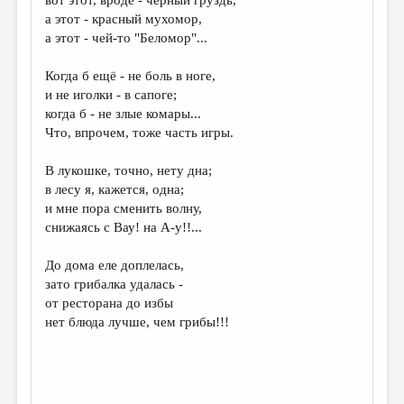
МАЛАЯ ПРОЗА
а этот - красный мухомор,
ЭССЕИСТИКА
а этот - чей-то "Беломор"...
ЛИТЕРАТУРОВЕДЕНИЕ
Когда б ещё - не боль в ноге,
и не иголки - в сапоге;
КУЛЬТУРОВЕДЕНИЕ
когда б - не злые комары...
ПУБЛИЦИСТИКА
Что, впрочем, тоже часть игры.
РЕЦЕНЗИРОВАНИЕ
В лукошке, точно, нету дна;
в лесу я, кажется, одна;
ЦИКЛЫ ПУБЛИКАЦИЙ
и мне пора сменить волну,
ТРЕДИАКОВСКИЙ
снижаясь с Вау! на А-у!!...
МЕДИА
До дома еле доплелась,
зато грибалка удалась -
ВКОНТАКТЕ
от ресторана до избы
нет блюда лучше, чем грибы!!!