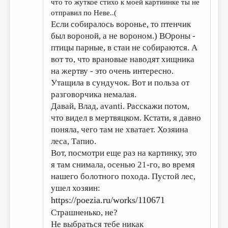
что то жуткое стихо к моей картиинке ты не
отправил по Неве..(
Если собиралось воронье, то птенчик
был вороной, а не вороном.) ВОроны -
птицы парные, в стаи не собираются. А
вот то, что врановые наводят хищника
на жертву - это очень интересно.
Утащила в сундучок. Вот и польза от
разговорчика немалая.
Давай, Влад, avanti. Расскажи потом,
что видел в мертвяцком. Кстати, я давно
поняла, чего там не хватает. Хозяина
леса, Тапио.
Вот, посмотри еще раз на картинку, это
я там снимала, осенью 21-го, во время
нашего болотного похода. Пустой лес,
ушел хозяин:
https://poezia.ru/works/110671
Страшненько, не?
Не выбраться тебе никак