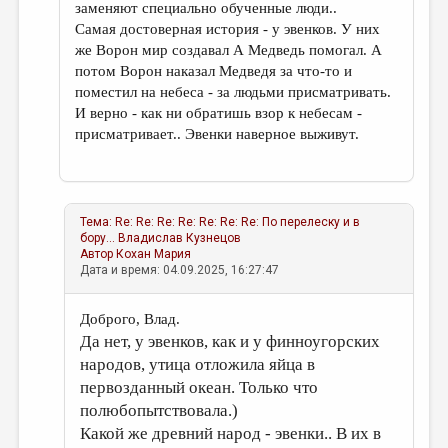
заменяют специально обученные люди..
Самая достоверная история - у эвенков. У них
же Ворон мир создавал А Медведь помогал. А
потом Ворон наказал Медведя за что-то и
поместил на небеса - за людьми присматривать.
И верно - как ни обратишь взор к небесам -
присматривает.. Эвенки наверное выживут.
Тема:
Re: Re: Re: Re: Re: Re: Re: По перелеску и в
бору...
Владислав Кузнецов
Автор
Кохан Мария
Дата и время: 04.09.2025, 16:27:47
Доброго, Влад.
Да нет, у эвенков, как и у финноугорских
народов, утица отложила яйца в
первозданный океан. Только что
полюбопытствовала.)
Какой же древний народ - эвенки.. В их в