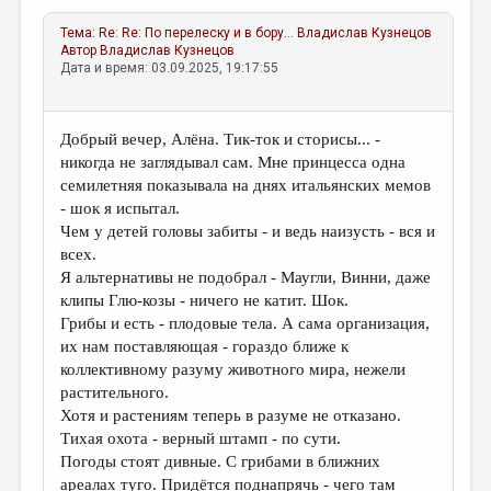
Тема:
Re: Re: По перелеску и в бору...
Владислав Кузнецов
Автор
Владислав Кузнецов
Дата и время: 03.09.2025, 19:17:55
Добрый вечер, Алёна. Тик-ток и сторисы... -
никогда не заглядывал сам. Мне принцесса одна
семилетняя показывала на днях итальянских мемов
- шок я испытал.
Чем у детей головы забиты - и ведь наизусть - вся и
всех.
Я альтернативы не подобрал - Маугли, Винни, даже
клипы Глю-козы - ничего не катит. Шок.
Грибы и есть - плодовые тела. А сама организация,
их нам поставляющая - гораздо ближе к
коллективному разуму животного мира, нежели
растительного.
Хотя и растениям теперь в разуме не отказано.
Тихая охота - верный штамп - по сути.
Погоды стоят дивные. С грибами в ближних
ареалах туго. Придётся поднапрячь - чего там