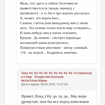
Жаль, что здесь и сейчас болтовня не
приветствуется (в тренде перевод с
китайского) - а то бы я про ворону рассказал.
А, может, это ворон был...
Словом, слёток (или выпаданец) жил у меня
лето. Эта птичка точно могла мир сотворить...
И чьих-нибудь яиц в океан отложить.
Кроули.. Да помню - смотрел переводы
московской дамы-культуролога.
Поверхностным рисунком - автор сложный.
+24 - на неделе... Бодримся, конечно.
Тема:
Re: Re: Re: Re: Re: Re: Re: Re: Re: По перелеску
и в бору...
Владислав Кузнецов
Автор
Кохан Мария
Дата и время: 08.09.2025, 19:27:04
Привет, Влад.) Ну да, ну да.. Мы люди
дремучие, нам бы все перед камельком