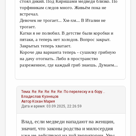
стоял дикий. Под Киришами медведи близко. По
торфяникам следов много. Живьём пока не
встречал.
Девочек не трогает... Хм-хм... В Италии не
трогает.
Катки я не полюбил. В детстве были коробки и
пятаки, а теперь нет холодов. Вопрос закрыт.
Закрытых теперь хватает.
Короче два варианта теперь - сушилку грибную
на дачу отогнать. Либо в пространство
разреженное, где каждый гриб знаешь. Думаем...
Тема:
Re: Re: Re: Re: Re: По перелеску и в бору...
Владислав Кузнецов
Автор
Кохан Мария
Дата и время: 03.09.2025, 22:26:59
Влад, если медведи нападают на женщин,
значит, что законы родства и милосердия
уже не действуют на той территории. Увы.