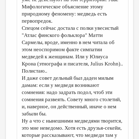
Мифологическое объяснение этому
природному феномену: медведь есть
первопредок.
Спецом сейчас достала с полки увесистый
"Атлас финского фольклора" Матти
Сармелы, вроде, именно в нем читала об
этом неоспоримом факте симпатии
медведей к женщинам. Или у Юлиуса
Крона (этнографа и писателя, Julius Krohn)..
Полистаю..
И даже совет дельный был даден милым
дамам: если у медведя возникают
сомнения: надо задрать подол, чтоб эти
сомнения развеять. Совету много столетий,
и, наверное, он действенный, иначе о нем
забыли бы.
Ну а что с нынешними медведями творится,
это мне неведомо. Хотя есть друзья-секейи,
которые рассказывают, что медведи там у