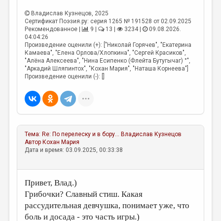
Владислав Кузнецов
, 2025
Сертификат Поэзия.ру: серия 1265 № 191528 от 02.09.2025
Рекомендованное |
9 |
13 |
3234 |
09.08.2026.
04:04:26
Произведение оценили (+): ["Николай Горячев", "Екатерина
Камаева", "Елена Орлова/Хлопкина", "Сергей Красиков",
"Алёна Алексеева", "Нина Есипенко (Флейта Бутугычаг) °",
"Аркадий Шляпинтох", "Кохан Мария", "Наташа Корнеева"]
Произведение оценили (-): []
Тема:
Re: По перелеску и в бору...
Владислав Кузнецов
Автор
Кохан Мария
Дата и время: 03.09.2025, 00:33:38
Привет, Влад.)
Грибочки? Славный стиш. Какая
рассудительная девчушка, понимает уже, что
боль и досада - это часть игры.)