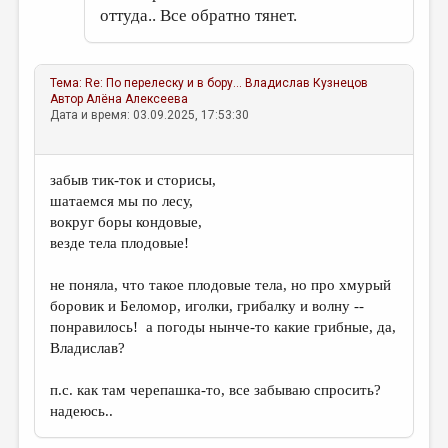
оттуда.. Все обратно тянет.
Тема:
Re: По перелеску и в бору...
Владислав Кузнецов
Автор
Алёна Алексеева
Дата и время: 03.09.2025, 17:53:30
забыв тик-ток и сторисы,
шатаемся мы по лесу,
вокруг боры кондовые,
везде тела плодовые!
не поняла, что такое плодовые тела, но про хмурый
боровик и Беломор, иголки, грибалку и волну --
понравилось! а погоды нынче-то какие грибные, да,
Владислав?
п.с. как там черепашка-то, все забываю спросить?
надеюсь..