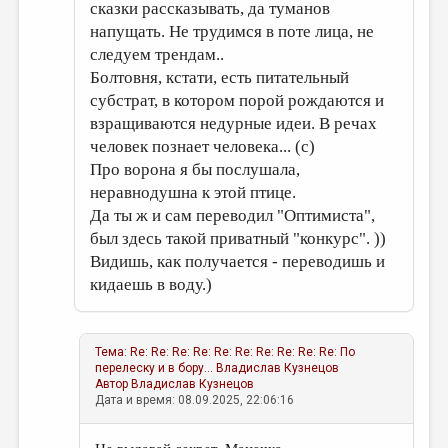
сказки рассказывать, да туманов
напущать. Не трудимся в поте лица, не
следуем трендам..
Болтовня, кстати, есть питательный
субстрат, в котором порой рождаются и
взращиваются недурные идеи. В речах
человек познает человека... (с)
Про ворона я бы послушала,
неравнодушна к этой птице.
Да ты ж и сам переводил "Оптимиста",
был здесь такой приватный "конкурс". ))
Видишь, как получается - переводишь и
кидаешь в воду.)
Тема:
Re: Re: Re: Re: Re: Re: Re: Re: Re: Re: По
перелеску и в бору...
Владислав Кузнецов
Автор
Владислав Кузнецов
Дата и время: 08.09.2025, 22:06:16