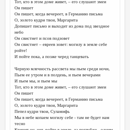
Тот, кто в этом доме живет, – его слушают змеи
Он пишет
ДАЙДЖЕСТ
Он пишет, когда вечереет, в Германию письма
ПРОИЗВЕДЕНИЯ
О, золото кудри твои, Маргарита
Допишет письмо и выходит из дома под звездное
ПЕРЕВОДЫ
небо
Он свистнет и псов подзовет
КОНКУРСЫ
Он свистнет – евреев зовет: могилу в земле себе
ДЕТСКАЯ КОМНАТА
ройте!
И пойте пока, а позже черед танцевать
КНИЖНАЯ ПОЛКА
Черную млечность рассвета мы пьем среди ночи,
ОБЗОР ЛИТЕРАТУРЫ
Пьем ее утром и в полдень, и пьем вечерами
СТРАНИЦЫ ПАМЯТИ
И пьем мы, и пьем мы
Тот, кто в этом доме живет, – его слушают змеи
ОБЪЯВЛЕНИЯ
Он пишет
Он пишет, когда вечереет, в Германию письма
КОЛОНКА РЕДАКТОРА
О, золото кудри твои, Маргарита
РЕДКОЛЛЕГИЯ
Пепел кудри твои, Суламифь
Мы в небе копаем могилу себе - там не будет нам
ОТ РЕДАКЦИИ
тесно
Кричит он, нет, ройте в земле, да поглубже - одним,