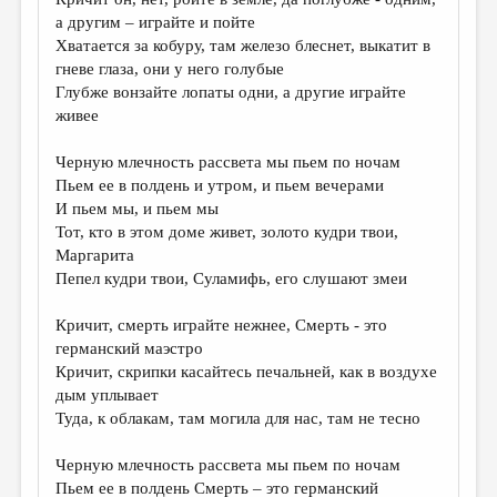
МАЛАЯ ПРОЗА
а другим – играйте и пойте
ЭССЕИСТИКА
Хватается за кобуру, там железо блеснет, выкатит в
гневе глаза, они у него голубые
ЛИТЕРАТУРОВЕДЕНИЕ
Глубже вонзайте лопаты одни, а другие играйте
живее
КУЛЬТУРОВЕДЕНИЕ
ПУБЛИЦИСТИКА
Черную млечность рассвета мы пьем по ночам
Пьем ее в полдень и утром, и пьем вечерами
РЕЦЕНЗИРОВАНИЕ
И пьем мы, и пьем мы
Тот, кто в этом доме живет, золото кудри твои,
ЦИКЛЫ ПУБЛИКАЦИЙ
Маргарита
ТРЕДИАКОВСКИЙ
Пепел кудри твои, Суламифь, его слушают змеи
МЕДИА
Кричит, смерть играйте нежнее, Смерть - это
германский маэстро
ВКОНТАКТЕ
Кричит, скрипки касайтесь печальней, как в воздухе
дым уплывает
Туда, к облакам, там могила для нас, там не тесно
Черную млечность рассвета мы пьем по ночам
Пьем ее в полдень Смерть – это германский