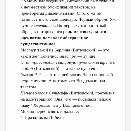
По моим наблюдениям, Витковский был склонен
к неуместной русификации текстов, не
пренебрегая диалектизмами. С того же он
начинает и это своё шедевро. Черный
обрат
! Уж
лучше
млечность
. Во-первых, это понятный
образ, во-вторых,
это речь мертвых,
на что
адекватно намекает
абстрактное
существительное .
Мастер
такой из Берлина (Витковский) — это
какой же? Конечно,
маэстро
— лучше.
…
он приготовил свинцовую пулю для встречи с
тобой
(Витковский) — а какие пули еще
бывают? Разве что серебряные. Ваш свинцовый
шарик
лучше. А потому что Вы думали над
текстом.
Пепловолосая
Суламифь (Витковский, претензия
на аллитерацию). Она, что — посыпала пеплом
главу? Хорошо, что у Вас такого нет.
Можно перечислять и дальше.
С Праздником Победы!