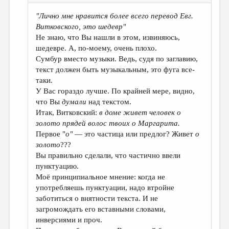
"Лично мне нравится более всего перевод Евг.
Витковского, это шедевр"
Не знаю, что Вы нашли в этом, извиняюсь,
шедевре. А, по-моему, очень плохо.
Сумбур вместо музыки. Ведь, судя по заглавию,
текст должен быть музыкальным, это фуга все-
таки.
У Вас гораздо лучше. По крайней мере, видно,
что Вы
думали
над текстом.
Итак, Витковский:
в доме живет человек о
золото прядей волос твоих о Маргарита.
Первое "
о"
— это частица или предлог? Живет
о
золото
???
Вы правильно сделали, что частично ввели
пунктуацию.
Моё принципиальное мнение: когда не
употребляешь пунктуации, надо втройне
заботиться о внятности текста. И не
загромождать его вставными словами,
инверсиями и проч.