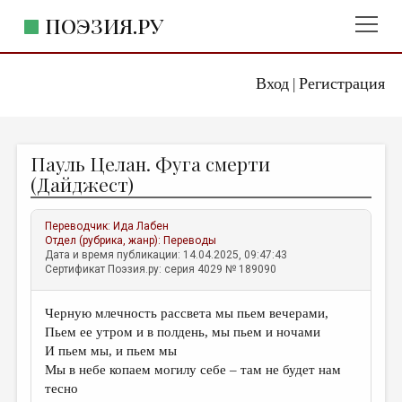
ПОЭЗИЯ.РУ
Вход
Регистрация
ГЛАВНОЕ МЕНЮ
|
ПОЭЗИЯ.РУ
ИЗДАТЕЛЬСТВО
Пауль Целан. Фуга смерти
ЖАНРЫ
(Дайджест)
АВТОРЫ
Переводчик:
Ида Лабен
КОММЕНТАРИИ
Отдел (рубрика, жанр):
Переводы
Дата и время публикации: 14.04.2025, 09:47:43
ЛИТСАЛОН
Сертификат Поэзия.ру: серия 4029 № 189090
НОВОСТИ
Черную млечность рассвета мы пьем вечерами,
ПРАВИЛА САЙТА
Пьем ее утром и в полдень, мы пьем и ночами
И пьем мы, и пьем мы
ОТДЕЛЫ И РУБРИКИ
Мы в небе копаем могилу себе – там не будет нам
тесно
ИЗБРАННОЕ