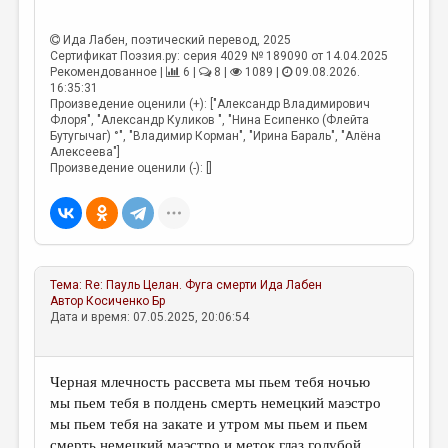
Ида Лабен
, поэтический перевод, 2025
Сертификат Поэзия.ру: серия 4029 № 189090 от 14.04.2025
Рекомендованное |
6 |
8 |
1089 |
09.08.2026.
16:35:31
Произведение оценили (+): ["Александр Владимирович
Флоря", "Александр Куликов ", "Нина Есипенко (Флейта
Бутугычаг) °", "Владимир Корман", "Ирина Бараль", "Алёна
Алексеева"]
Произведение оценили (-): []
Тема:
Re: Пауль Целан. Фуга смерти
Ида Лабен
Автор
Косиченко Бр
Дата и время: 07.05.2025, 20:06:54
Черная млечность рассвета мы пьем тебя ночью
мы пьем тебя в полдень смерть немецкий маэстро
мы пьем тебя на закате и утром мы пьем и пьем
cмерть немецкий маэстро и меток глаз голубой