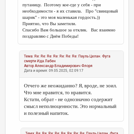
путаницу. Поэтому кое-где у себя - при
необходимости - я их ставила. Про "свинцовый
шарик" - это моя маленькая гордость.))
Приятно, что Вы заметили.
Спасибо Вам большое за отклик. Вас взаимно
поздравляю с Днём Победы!
Тема:
Re: Re: Re: Re: Re: Re: Re: Пауль Целан. Фуга
смерти
Ида Лабен
Автор
Александр Владимирович Флоря
Дата и время: 09.05.2025, 02:09:17
Отчего же неожиданно? Я, вроде, не зоил.
Что мне нравится, то нравится.
Кстати, обрат - не однозначно содержит
смысл неполноценности. Это нормальный
и полезный напиток.
Тема:
Re: Re: Re: Re: Re: Re: Re: Re: Пауль Целан. Фуга