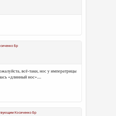
сиченко Бр
ожалуйста, всё-таки, нос у императрицы
ась «длинный нос»....
ствующим
Косиченко Бр