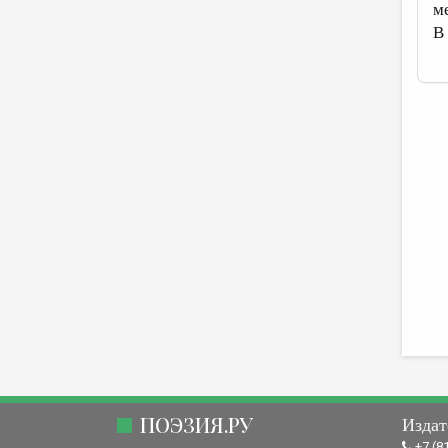
м
В
ПОЭЗИЯ.РУ
Издат
+7 (8