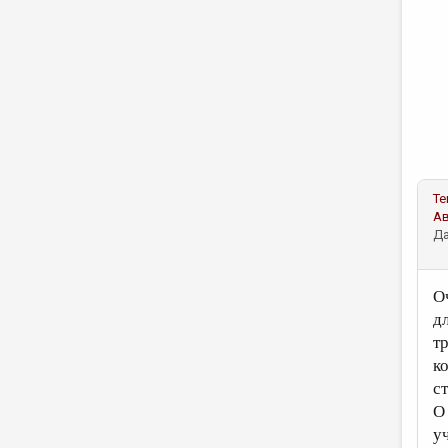
Те
А
Да
О
д
т
к
ст
О
у