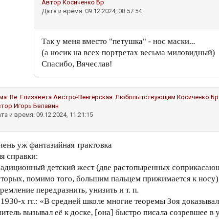
Автор
Косиченко Бр
Дата и время: 09.12.2024, 08:57:54
Так у меня вместо "петушка" - нос маски...
(а носик на всех портретах весьма миловидный)
Спасибо, Вячеслав!
ма:
Re: Елизавета Австро-Венгерская. Любопытствующим
Косиченко Бр
втор
Игорь Белавин
та и время: 09.12.2024, 11:21:15
чень уж фантазийная трактовка
ля справки:
радиционный детский жест (две растопыренных соприкасающ
оторых, помимо того, большим пальцем прижимается к носу
ремление передразнить, унизить и т. п.
 1930-х гг.: «В средней школе многие теоремы Зоя доказы
читель вызывал её к доске, [она] быстро писала созревшее в 