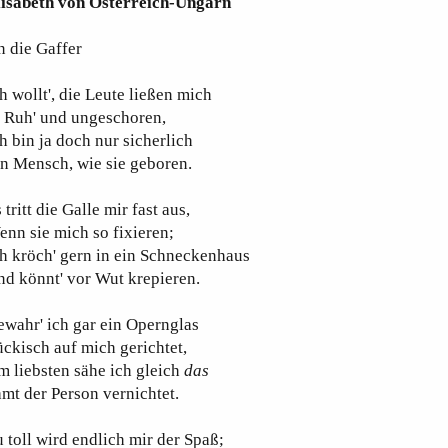
lisabeth von Österreich-Ungarn
 die Gaffer
h wollt', die Leute ließen mich
n Ruh' und ungeschoren,
h bin ja doch nur sicherlich
n Mensch, wie sie geboren.
 tritt die Galle mir fast aus,
nn sie mich so fixieren;
h kröch' gern in ein Schneckenhaus
d könnt' vor Wut krepieren.
wahr' ich gar ein Opernglas
ckisch auf mich gerichtet,
 liebsten sähe ich gleich
das
mt der Person vernichtet.
 toll wird endlich mir der Spaß;