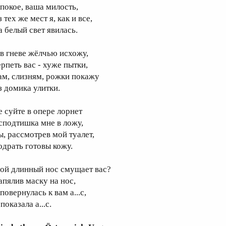
 покое, ваша милость,
 тех же мест я, как и все,
а белый свет явилась.
 в гневе жёлчью исхожу,
ерпеть вас - хуже пытки,
ам, слизням, рожки покажу
з домика улитки.
е суйте в опере лорнет
сподтишка мне в ложу,
ы, рассмотрев мой туалет,
одрать готовы кожу.
ой длинный нос смущает вас?
апялив маску на нос,
повернулась к вам а...с,
показала а...с.