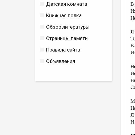
Детская комната
В
Из
Книжная полка
Н
Обзор литературы
Я
Страницы памяти
Т
В
Правила сайта
И
Объявления
Н
И
В
С
М
Н
Я 
И 