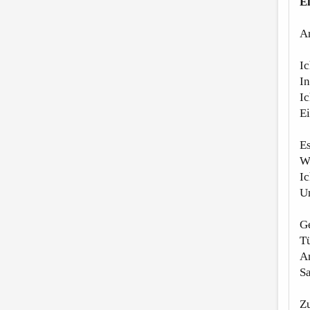
E
An
Ic
I
Ic
Ei
Es
We
Ic
Un
Ge
Tü
Am
Sa
Zu