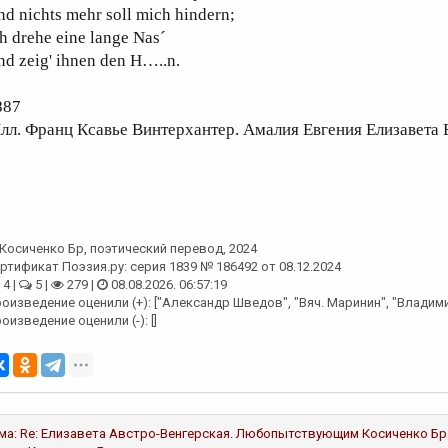
d nichts mehr soll mich hindern;
h drehe eine lange Nas´
d zeig' ihnen den H…..n.
887
лл. Франц Ксавье Винтерхантер. Амалия Евгения Елизавета 
Косиченко Бр
, поэтический перевод, 2024
ртификат Поэзия.ру: серия 1839 № 186492 от 08.12.2024
4 |
5 |
279 |
08.08.2026. 06:57:19
оизведение оценили (+): ["Александр Шведов", "Вяч. Маринин", "Владим
оизведение оценили (-): []
ма:
Re: Елизавета Австро-Венгерская. Любопытствующим
Косиченко Бр