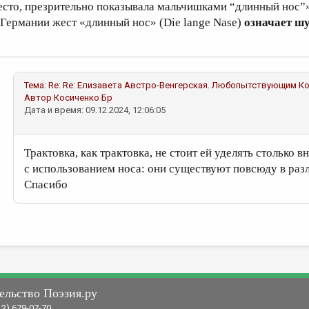
есто, презрительно показывала мальчишками “длинный нос”» 
 Германии жест «длинный нос» (Die lange Nase)
означает ш
Тема:
Re: Re: Елизавета Австро-Венгерская. Любопытствующим
Ко
Автор
Косиченко Бр
Дата и время: 09.12.2024, 12:06:05
Трактовка, как трактовка, не стоит ей уделять столько
с использованием носа: они существуют повсюду в раз
Спасибо
ельство Поэзия.ру
12) 679-07-70