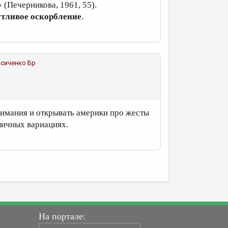
(Печерникова, 1961, 55).
утливое оскорбление
.
сиченко Бр
 внимания и открывать америки про жесты
личных вариациях.
На портале: