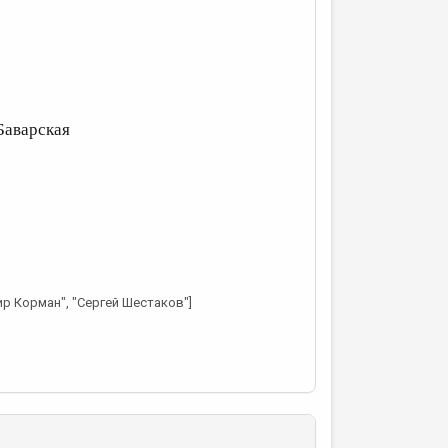
Баварская
ир Корман", "Сергей Шестаков"]