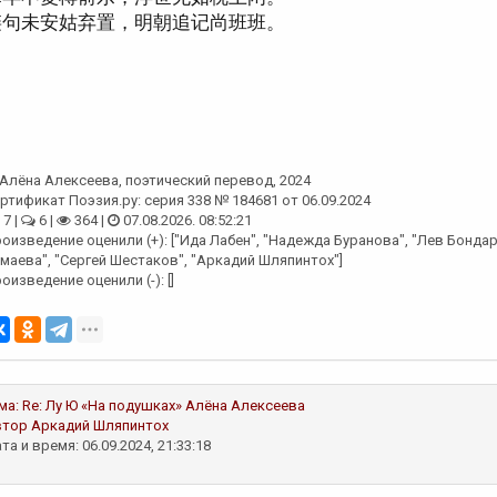
链句未安姑弃置，明朝追记尚班班。
Алёна Алексеева
, поэтический перевод, 2024
ртификат Поэзия.ру: серия 338 № 184681 от 06.09.2024
7 |
6 |
364 |
07.08.2026. 08:52:21
оизведение оценили (+): ["Ида Лабен", "Надежда Буранова", "Лев Бонда
маева", "Сергей Шестаков", "Аркадий Шляпинтох"]
оизведение оценили (-): []
ма:
Re: Лу Ю «На подушках»
Алёна Алексеева
втор
Аркадий Шляпинтох
та и время: 06.09.2024, 21:33:18