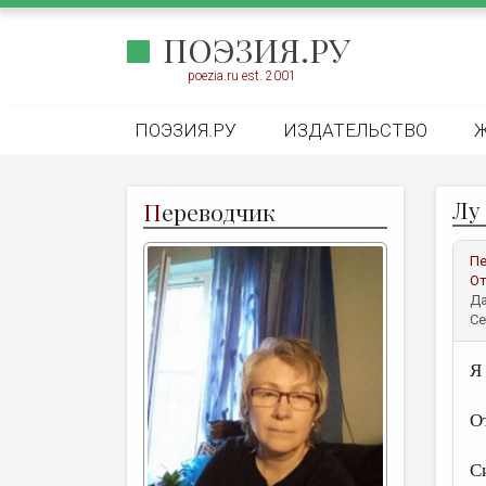
ПОЭЗИЯ.РУ
poezia.ru est. 2001
ПОЭЗИЯ.РУ
ИЗДАТЕЛЬСТВО
Лу
П
ереводчик
Пе
От
Да
Се
Я
д
О
н
С