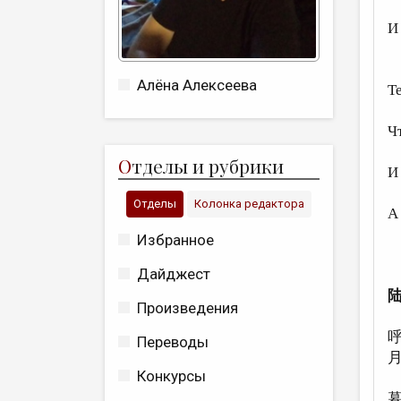
о
И
ш
Алёна Алексеева
Т
з
Ч
н
О
тделы и рубрики
И
п
Отделы
Колонка редактора
А
с
Избранное
Дайджест
Произведения
Переводы
Конкурсы