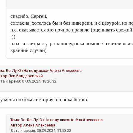
спасибо, Сергей,
согласна, хотелось бы и без инверсии, и с цезурой. но 
п.с. оказывается это ночное правило (оценивать свежий
:))
п.п.с. а завтра с утра запишу, пока помню / отчетливо я
крайний случай)
ма:
Re: Лу Ю «На подушках»
Алёна Алексеева
втор
Лев Бондаревский
та и время: 07.09.2024, 18:20:32
 у меня похожая история, но пока бегаю.
Тема:
Re: Re: Лу Ю «На подушках»
Алёна Алексеева
Автор
Алёна Алексеева
Дата и время: 08.09.2024, 11:58:22