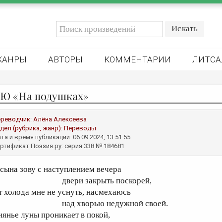
ЖАНРЫ
АВТОРЫ
КОММЕНТАРИИ
ЛИТСА
 Ю «На подушках»
реводчик:
Алёна Алексеева
дел (рубрика, жанр):
Переводы
та и время публикации: 06.09.2024, 13:51:55
ртификат Поэзия.ру: серия 338 № 184681
 сына зову с наступлением вечера
вери закрыть поскорей,
т холода мне не уснуть, насмехаюсь
ад хворью недужной своей.
иянье луны проникает в покой,