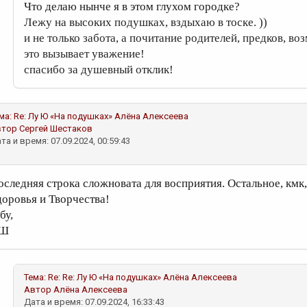
Что делаю нынче я в этом глухом городке?
Лежу на высоких подушках, вздыхаю в тоске. ))
и не только забота, а почитание родителей, предков, в
это вызывает уважение!
спасибо за душевный отклик!
ма:
Re: Лу Ю «На подушках»
Алёна Алексеева
втор
Сергей Шестаков
та и время: 07.09.2024, 00:59:43
оследняя строка сложновата для восприятия. Остальное, кмк,
доровья и Творчества!
 бу,
СШ
Тема:
Re: Re: Лу Ю «На подушках»
Алёна Алексеева
Автор
Алёна Алексеева
Дата и время: 07.09.2024, 16:33:43