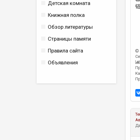
Детская комната
Книжная полка
Обзор литературы
Страницы памяти
Правила сайта
Се
Объявления
Пр
Ка
Пр
Те
А
Да