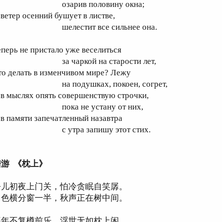
зарив половину окна;
 ветер осенний бушует в листве,
елестит все сильнее она.
еперь не пристало уже веселиться
а чаркой на старости лет,
то делать в изменчивом мире? Лежу
а подушках, покоен, согрет,
 в мыслях опять совершенствую строчки,
ока не устану от них,
 в памяти запечатленный назавтра
 утра запишу этот стих.
陆游 《枕上》
呼儿初夜上门关，怕冷贪眠自笑孱。
月色横分窗一半，秋声正在树中间。
暮年不复樽前乐，浮世无如枕上闲。