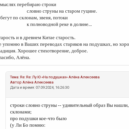
 мыслях перебираю строки
ловно струны на старом гуцине.
 бегут по склонам, звеня, потоки
 полноводной реке в долине...
тарость и в древнем Китае старость.
е упомню в Ваших переводах стариков на подушках, но хоро
радиция. Хорошее стихотворение, доброе.
пасибо, Алёна.
Тема:
Re: Re: Лу Ю «На подушках»
Алёна Алексеева
Автор
Алёна Алексеева
Дата и время: 07.09.2024, 16:26:30
строки словно струны -- удивительный образ Вы нашли, 
склонами;
про подушки кое-что было
(у Ли Бо помню: