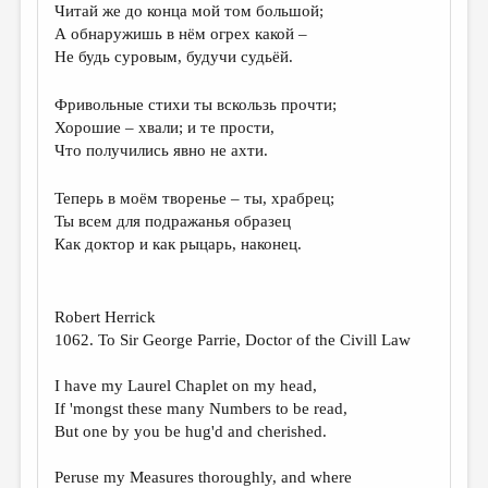
Читай же до конца мой том большой;
ДАЙДЖЕСТ
А обнаружишь в нём огрех какой –
Не будь суровым, будучи судьёй.
ПРОИЗВЕДЕНИЯ
Фривольные стихи ты вскользь прочти;
ПЕРЕВОДЫ
Хорошие – хвали; и те прости,
КОНКУРСЫ
Что получились явно не ахти.
ДЕТСКАЯ КОМНАТА
Теперь в моём творенье – ты, храбрец;
КНИЖНАЯ ПОЛКА
Ты всем для подражанья образец
Как доктор и как рыцарь, наконец.
ОБЗОР ЛИТЕРАТУРЫ
СТРАНИЦЫ ПАМЯТИ
Robert Herrick
ОБЪЯВЛЕНИЯ
1062. To Sir George Parrie, Doctor of the Civill Law
КОЛОНКА РЕДАКТОРА
I have my Laurel Chaplet on my head,
If 'mongst these many Numbers to be read,
РЕДКОЛЛЕГИЯ
But one by you be hug'd and cherished.
ОТ РЕДАКЦИИ
Peruse my Measures thoroughly, and where