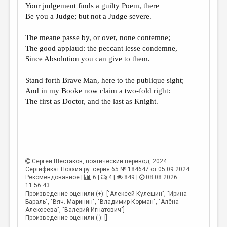
МАЛАЯ ПРОЗА
Your judgement finds a guilty Poem, there
Be you a Judge; but not a Judge severe.
ЭССЕИСТИКА
The meane passe by, or over, none contemne;
ЛИТЕРАТУРОВЕДЕНИЕ
The good applaud: the peccant lesse condemne,
КУЛЬТУРОВЕДЕНИЕ
Since Absolution you can give to them.
ПУБЛИЦИСТИКА
Stand forth Brave Man, here to the publique sight;
And in my Booke now claim a two-fold right:
РЕЦЕНЗИРОВАНИЕ
The first as Doctor, and the last as Knight.
ЦИКЛЫ ПУБЛИКАЦИЙ
ТРЕДИАКОВСКИЙ
МЕДИА
Сергей Шестаков
, поэтический перевод, 2024
ВКОНТАКТЕ
Сертификат Поэзия.ру: серия 65 № 184647 от 05.09.2024
Рекомендованное |
6 |
4 |
849 |
08.08.2026.
11:56:43
Произведение оценили (+): ["Алексей Кулешин", "Ирина
Бараль", "Вяч. Маринин", "Владимир Корман", "Алёна
Алексеева", "Валерий Игнатович"]
Произведение оценили (-): []