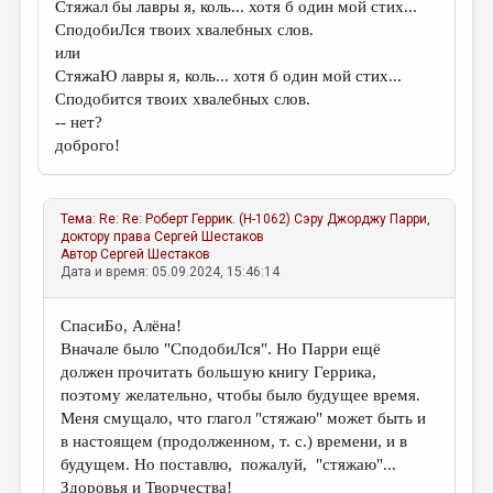
Стяжал бы лавры я, коль... хотя б один мой стих...
СподобиЛся твоих хвалебных слов.
или
СтяжаЮ лавры я, коль... хотя б один мой стих...
Сподобится твоих хвалебных слов.
-- нет?
доброго!
Тема:
Re: Re: Роберт Геррик. (Н-1062) Сэру Джорджу Парри,
доктору права
Сергей Шестаков
Автор
Сергей Шестаков
Дата и время: 05.09.2024, 15:46:14
СпасиБо, Алёна!
Вначале было "СподобиЛся". Но Парри ещё
должен прочитать большую книгу Геррика,
поэтому желательно, чтобы было будущее время.
Меня смущало, что глагол "стяжаю" может быть и
в настоящем (продолженном, т. с.) времени, и в
будущем. Но поставлю, пожалуй, "стяжаю"...
Здоровья и Творчества!