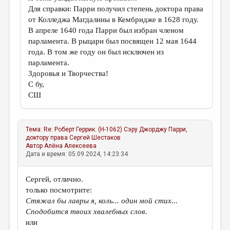
Для справки: Парри получил степень доктора права
от Колледжа Магдалины в Кембридже в 1628 году.
В апреле 1640 года Парри был избран членом
парламента. В рыцари был посвящен 12 мая 1644
года. В том же году он был исключен из
парламента.
Здоровья и Творчества!
С бу,
СШ
Тема:
Re: Роберт Геррик. (Н-1062) Сэру Джорджу Парри,
доктору права
Сергей Шестаков
Автор
Алёна Алексеева
Дата и время: 05.09.2024, 14:23:34
Сергей, отлично.
только посмотрите:
Стяжал бы лавры я, коль... один мой стих...
Сподобится твоих хвалебных слов.
или