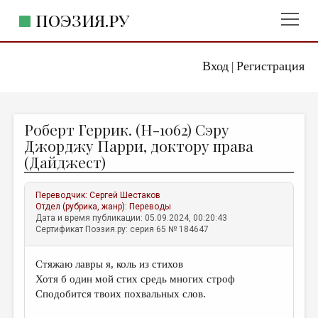
ПОЭЗИЯ.РУ
Вход
Регистрация
ГЛАВНОЕ МЕНЮ
|
ПОЭЗИЯ.РУ
ИЗДАТЕЛЬСТВО
Роберт Геррик. (Н-1062) Сэру
ЖАНРЫ
Джорджу Парри, доктору права
(Дайджест)
АВТОРЫ
КОММЕНТАРИИ
Переводчик:
Сергей Шестаков
Отдел (рубрика, жанр):
Переводы
ЛИТСАЛОН
Дата и время публикации: 05.09.2024, 00:20:43
Сертификат Поэзия.ру: серия 65 № 184647
НОВОСТИ
ПРАВИЛА САЙТА
Стяжаю лавры я, коль из стихов
Хотя б один мой стих средь многих строф
ОТДЕЛЫ И РУБРИКИ
Сподобится твоих похвальных слов.
ИЗБРАННОЕ