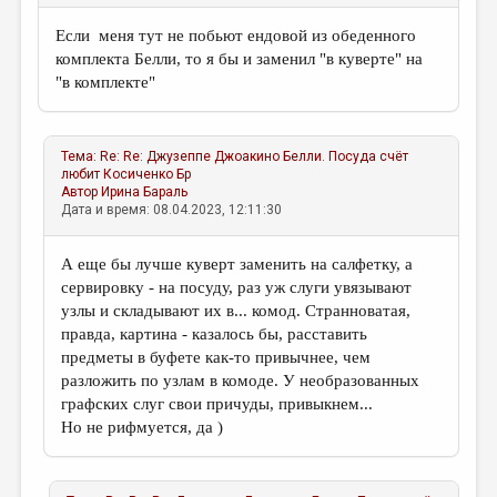
Если меня тут не побьют ендовой из обеденного
комплекта Белли, то я бы и заменил "в куверте" на
"в комплекте"
Тема:
Re: Re: Джузеппе Джоакино Белли. Посуда счёт
любит
Косиченко Бр
Автор
Ирина Бараль
Дата и время: 08.04.2023, 12:11:30
А еще бы лучше куверт заменить на салфетку, а
сервировку - на посуду, раз уж слуги увязывают
узлы и складывают их в... комод. Странноватая,
правда, картина - казалось бы, расставить
предметы в буфете как-то привычнее, чем
разложить по узлам в комоде. У необразованных
графских слуг свои причуды, привыкнем...
Но не рифмуется, да )