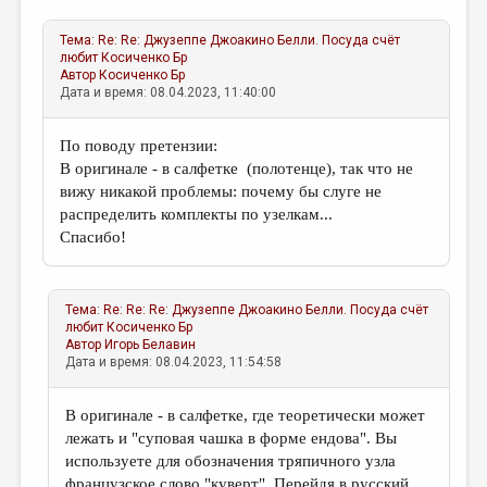
Тема:
Re: Re: Джузеппе Джоакино Белли. Посуда счёт
любит
Косиченко Бр
Автор
Косиченко Бр
Дата и время: 08.04.2023, 11:40:00
По поводу претензии:
В оригинале - в салфетке (полотенце), так что не
вижу никакой проблемы: почему бы слуге не
распределить комплекты по узелкам...
Спасибо!
Тема:
Re: Re: Re: Джузеппе Джоакино Белли. Посуда счёт
любит
Косиченко Бр
Автор
Игорь Белавин
Дата и время: 08.04.2023, 11:54:58
В оригинале - в салфетке, где теоретически может
лежать и "суповая чашка в форме ендова". Вы
используете для обозначения тряпичного узла
французское слово "куверт". Перейдя в русский,