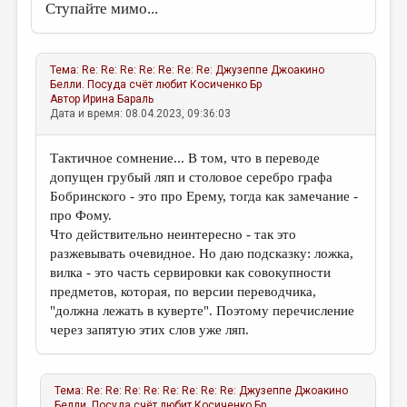
Ступайте мимо...
Тема:
Re: Re: Re: Re: Re: Re: Re: Джузеппе Джоакино
Белли. Посуда счёт любит
Косиченко Бр
Автор
Ирина Бараль
Дата и время: 08.04.2023, 09:36:03
Тактичное сомнение... В том, что в переводе
допущен грубый ляп и столовое серебро графа
Бобринского - это про Ерему, тогда как замечание -
про Фому.
Что действительно неинтересно - так это
разжевывать очевидное. Но даю подсказку: ложка,
вилка - это часть сервировки как совокупности
предметов, которая, по версии переводчика,
"должна лежать в куверте". Поэтому перечисление
через запятую этих слов уже ляп.
Тема:
Re: Re: Re: Re: Re: Re: Re: Re: Джузеппе Джоакино
Белли. Посуда счёт любит
Косиченко Бр