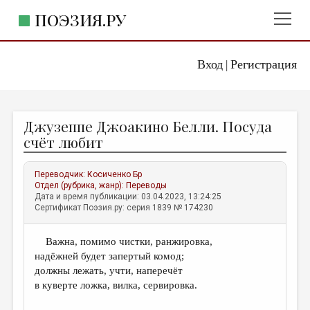
ПОЭЗИЯ.РУ
Вход
Регистрация
ГЛАВНОЕ МЕНЮ
|
ПОЭЗИЯ.РУ
ИЗДАТЕЛЬСТВО
Джузеппе Джоакино Белли. Посуда
ЖАНРЫ
счёт любит
АВТОРЫ
Переводчик:
Косиченко Бр
КОММЕНТАРИИ
Отдел (рубрика, жанр):
Переводы
Дата и время публикации: 03.04.2023, 13:24:25
ЛИТСАЛОН
Сертификат Поэзия.ру: серия 1839 № 174230
НОВОСТИ
Важна, помимо чистки, ранжировка,
ПРАВИЛА САЙТА
надёжней будет запертый комод;
должны лежать, учти, наперечёт
ОТДЕЛЫ И РУБРИКИ
в куверте ложка, вилка, сервировка.
ИЗБРАННОЕ