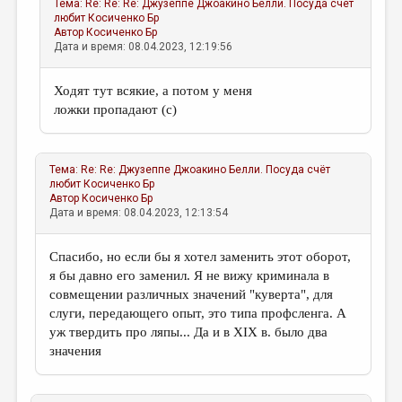
Тема:
Re: Re: Re: Джузеппе Джоакино Белли. Посуда счёт
любит
Косиченко Бр
Автор
Косиченко Бр
Дата и время: 08.04.2023, 12:19:56
Ходят тут всякие, а потом у меня
ложки пропадают (с)
Тема:
Re: Re: Джузеппе Джоакино Белли. Посуда счёт
любит
Косиченко Бр
Автор
Косиченко Бр
Дата и время: 08.04.2023, 12:13:54
Спасибо, но если бы я хотел заменить этот оборот,
я бы давно его заменил. Я не вижу криминала в
совмещении различных значений "куверта", для
слуги, передающего опыт, это типа профсленга. А
уж твердить про ляпы... Да и в XIX в. было два
значения