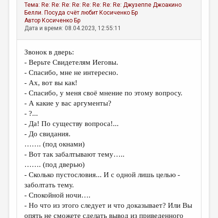
Тема:
Re: Re: Re: Re: Re: Re: Re: Re: Джузеппе Джоакино
Белли. Посуда счёт любит
Косиченко Бр
Автор
Косиченко Бр
Дата и время: 08.04.2023, 12:55:11
Звонок в дверь:
- Верьте Свидетелям Иеговы.
- Спасибо, мне не интересно.
- Ах, вот вы как!
- Спасибо, у меня своё мнение по этому вопросу.
- А какие у вас аргументы?
- ?...
- Да! По существу вопроса!...
- До свидания.
……. (под окнами)
- Вот так забалтывают тему…..
……. (под дверью)
- Сколько пустословия... И с одной лишь целью -
заболтать тему.
- Спокойной ночи….
- Но что из этого следует и что доказывает? Или Вы
опять не сможете сделать вывод из приведенного