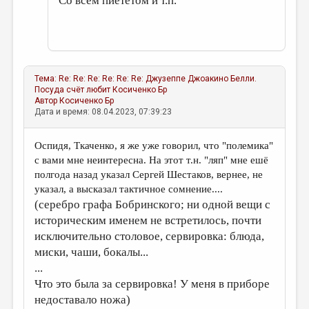
Со всем пиететом и т.п.
Тема:
Re: Re: Re: Re: Re: Re: Джузеппе Джоакино Белли.
Посуда счёт любит
Косиченко Бр
Автор
Косиченко Бр
Дата и время: 08.04.2023, 07:39:23
Оспидя, Ткаченко, я же уже говорил, что "полемика"
с вами мне неинтересна. На этот т.н. "ляп" мне ешё
полгода назад указал Сергей Шестаков, вернее, не
указал, а высказал тактичное сомнение....
(серебро графа Бобринского; ни одной вещи с
историческим именем не встретилось, почти
исключительно столовое, сервировка: блюда,
миски, чаши, бокалы...
...
Что это была за сервировка! У меня в приборе
недоставало ножа)