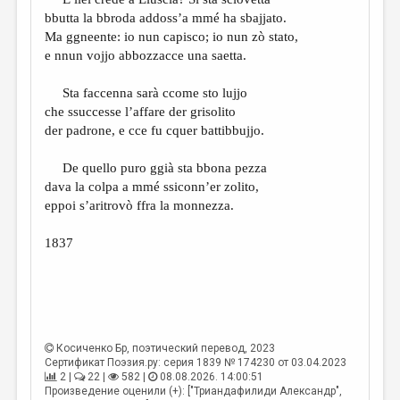
МАЛАЯ ПРОЗА
bbutta la bbroda addoss’a mmé ha sbajjato.
ЭССЕИСТИКА
Ma ggneente: io nun capisco; io nun zò stato,
e nnun vojjo abbozzacce una saetta.
ЛИТЕРАТУРОВЕДЕНИЕ
Sta faccenna sarà ccome sto lujjo
КУЛЬТУРОВЕДЕНИЕ
che ssuccesse l’affare der grisolito
ПУБЛИЦИСТИКА
der padrone, e cce fu cquer battibbujjo.
РЕЦЕНЗИРОВАНИЕ
De quello puro ggià sta bbona pezza
dava la colpa a mmé ssiconn’er zolito,
ЦИКЛЫ ПУБЛИКАЦИЙ
eppoi s’aritrovò ffra la monnezza.
ТРЕДИАКОВСКИЙ
1837
МЕДИА
ВКОНТАКТЕ
Косиченко Бр
, поэтический перевод, 2023
Сертификат Поэзия.ру: серия 1839 № 174230 от 03.04.2023
2 |
22 |
582 |
08.08.2026. 14:00:51
Произведение оценили (+): ["Триандафилиди Александр",