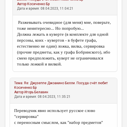
Автор
Косиченко Бр
Дата и время: 08.04.2023, 11:04:21
Разжевывать очевидное (для меня) мне, поверьте,
тоже неинтересно... Но попробую...
Должна лежать в куверте (в комплекте для одной
персоны, коих - кувертов - в буфете графа,
естественно не один) ложка, вилка, сервировка
(прочие предметы, как у графа Бобринского), ибо
смею предположить, куверт не ограничивался
только ложкой и вилкой.
Тема:
Re: Джузеппе Джоакино Белли. Посуда счёт любит
Косиченко Бр
Автор
Игорь Белавин
Дата и время: 08.04.2023, 11:35:21
Переводчик явно использует русское слово
"сервировка"
с переносным смыслом, как "набор предметов"