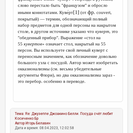
слово перестало быть "французом" и обросло
[1]
фр.
иными коннотатами. Куве́рт
(от
couvert,
покрытый) — термин, обозначающий полный
набор предметов для одной персоны на накрытом
столе, в другом источнике указано что
куверт
, это
"обеденный прибор". Выражение «стол на
55
кувертов
» означает стол, накрытый на 55
персон. Вы используете свой личный куверт с
переносным значением, как обозначение довольно
большого узла с посудой. Автор может изобретать
окказионализмы (см. весьма убедительные
аргументы Флори), но два окказионализма зараз -
это перебор. особенно в переводе.
Тема:
Re: Джузеппе Джоакино Белли. Посуда счёт любит
Косиченко Бр
Автор
Игорь Белавин
Дата и время: 08.04.2023, 12:02:58