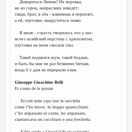
Довериться Лючии? Не воровка,
но из сорок, напраслину взведёт;
ДАЙДЖЕСТ
гляди, брат, в оба - влипнешь в переплёт,
ПРОИЗВЕДЕНИЯ
а ей, чертовке, выкрутиться ловко.
ПЕРЕВОДЫ
В июле - страсть творилось что у нас:
исчез хозяйский перстень с хризолитом,
КОНКУРСЫ
плутовка на меня скосила глаз.
ДЕТСКАЯ КОМНАТА
Такой поднялся шум, такой бедлам,
КНИЖНАЯ ПОЛКА
и быть бы мне не раз безвинно битым,
когда б у дам не перерыли хлам.
ОБЗОР ЛИТЕРАТУРЫ
СТРАНИЦЫ ПАМЯТИ
Giuseppe Gioachino Belli
Er conto de le posate
ОБЪЯВЛЕНИЯ
Eccole tutte cqui nne la sarvietta
КОЛОНКА РЕДАКТОРА
come l’ho ttrove. Io doppo sparecchiato
РЕДКОЛЛЕГИЯ
c’ho aripassato er conto, ho aripassato,
ciamancava un cucchiaro e una forchetta.
ОТ РЕДАКЦИИ
E llei crede a Lluscía? Si sta sciovetta