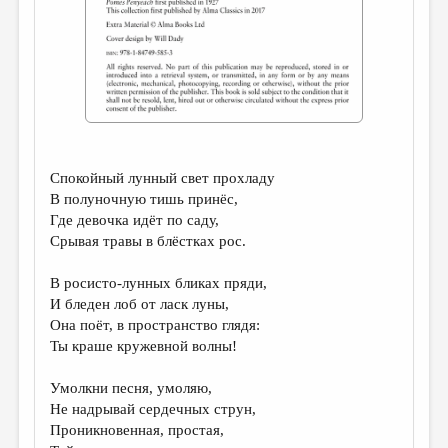
ДАЙДЖЕСТ
ПРОИЗВЕДЕНИЯ
ПЕРЕВОДЫ
КОНКУРСЫ
ДЕТСКАЯ КОМНАТА
Спокойный лунный свет прохладу
В полуночную тишь принёс,
КНИЖНАЯ ПОЛКА
Где девочка идёт по саду,
ОБЗОР ЛИТЕРАТУРЫ
Срывая травы в блёстках рос.
СТРАНИЦЫ ПАМЯТИ
В росисто-лунных бликах пряди,
И бледен лоб от ласк луны,
ОБЪЯВЛЕНИЯ
Она поёт, в пространство глядя:
Ты краше кружевной волны!
КОЛОНКА РЕДАКТОРА
РЕДКОЛЛЕГИЯ
Умолкни песня, умоляю,
Не надрывай сердечных струн,
ОТ РЕДАКЦИИ
Проникновенная, простая,