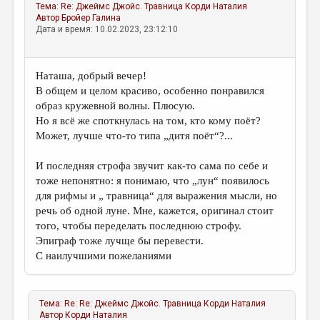
Тема:
Re: Джеймс Джойс. Травница
Корди Наталия
Автор
Бройер Галина
Дата и время: 10.02.2023, 23:12:10
Наташа, добрый вечер!
В общем и целом красиво, особенно понравился
образ кружевной волны. Плюсую.
Но я всё же споткнулась на том, кто кому поёт?
Может, лучше что-то типа „дитя поёт“?...
И последняя строфа звучит как-то сама по себе и
тоже непонятно: я понимаю, что „лун“ появилось
для рифмы и „ травница“ для выражения мысли, но
речь об одной луне. Мне, кажется, оригинал стоит
того, чтобы переделать последнюю строфу.
Эпиграф тоже лучще бы перевести.
С наилучшими пожеланиями
Тема:
Re: Re: Джеймс Джойс. Травница
Корди Наталия
Автор
Корди Наталия