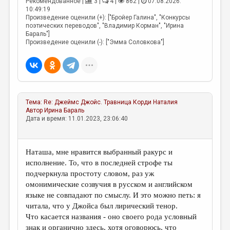
Рекомендованное |
3 |
4 |
862 |
07.08.2026.
10:49:19
Произведение оценили (+): ["Бройер Галина", "Конкурсы
поэтических переводов", "Владимир Корман", "Ирина
Бараль"]
Произведение оценили (-): ["Эмма Соловкова"]
Тема:
Re: Джеймс Джойс. Травница
Корди Наталия
Автор
Ирина Бараль
Дата и время: 11.01.2023, 23:06:40
Наташа, мне нравится выбранный ракурс и
исполнение. То, что в последней строфе ты
подчеркнула простоту словом, раз уж
омонимические созвучия в русском и английском
языке не совпадают по смыслу. И это можно петь: я
читала, что у Джойса был лирический тенор.
Что касается названия - оно своего рода условный
знак и органично здесь, хотя оговорюсь, что