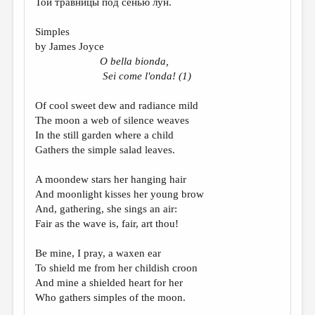
Той травницы под сенью лун.
МАЛАЯ ПРОЗА
ЭССЕИСТИКА
Simples
by James Joyce
ЛИТЕРАТУРОВЕДЕНИЕ
О
bella bionda,
Sei come l'onda! (1)
КУЛЬТУРОВЕДЕНИЕ
ПУБЛИЦИСТИКА
Of cool sweet dew and radiance mild
The moon a web of silence weaves
РЕЦЕНЗИРОВАНИЕ
In the still garden where a child
Gathers the simple salad leaves.
ЦИКЛЫ ПУБЛИКАЦИЙ
ТРЕДИАКОВСКИЙ
A moondew stars her hanging hair
And moonlight kisses her young brow
МЕДИА
And, gathering, she sings an air:
Fair as the wave is, fair, art thou!
ВКОНТАКТЕ
Bе mine, I pray, a waxen ear
To shield me from her childish croon
And mine a shielded heart for her
Who gathers simples of the moon.