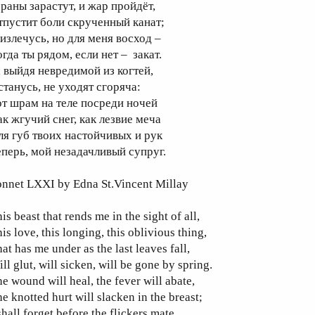
 раны зарастут, и жар пройдёт,
тпустит боли скрученный канат;
 излечусь, но для меня восход –
гда ты рядом, если нет – закат.
, выйдя невредимой из когтей,
станусь, не уходят сгоряча:
от шрам на теле посреди ночей
ак жгучий снег, как лезвие меча
ля губ твоих настойчивых и рук
еперь, мой незадачливый супруг.
onnet LXXI by Edna St.Vincent Millay
is beast that rends me in the sight of all,
is love, this longing, this oblivious thing,
at has me under as the last leaves fall,
ll glut, will sicken, will be gone by spring.
e wound will heal, the fever will abate,
e knotted hurt will slacken in the breast;
shall forget before the flickers mate