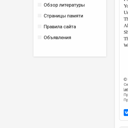
Обзор литературы
Yo
Un
Страницы памяти
Th
Al
Правила сайта
Sh
Объявления
Th
Wi
Се
Пр
Пр