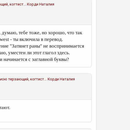
щий, когтист...
Корди Наталия
 думаю, тебе тоже, но хорошо, что так
west - ты включила в перевод.
ение "Затянет раны" не воспринимается
ю, уместен ли этот глагол здесь.
и начинается с заглавной буквы?
 мою терзающий, когтист...
Корди Наталия
тают.