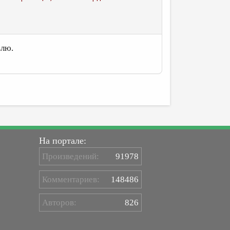
влю.
На портале:
Произведений:
91978
Комментариев:
148486
Авторов:
826