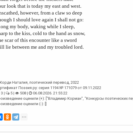
ur look that is today my east and west.
scathed, however, from a claw so deep
ough I should love again I shall not go:
ong my body, waking while I sleep,
arp to the kiss, cold to the hand as snow,
e scar of this encounter like a sword
ll lie between me and my troubled lord.
Корди Наталия
, поэтический перевод, 2022
ртификат Поэзия.ру: серия 1194 № 171079 от 09.11.2022
3 |
5 |
508 |
06.08.2026. 21:55:22
оизведение оценили (+): ["Владимир Корман", "Конкурсы поэтических пе
оизведение оценили (-): []