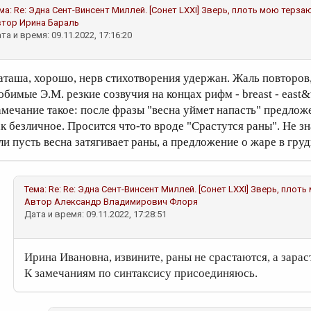
ма:
Re: Эдна Сент-Винсент Миллей. [Сонет LXXI] Зверь, плоть мою терзаю
втор
Ирина Бараль
та и время: 09.11.2022, 17:16:20
аташа, хорошо, нерв стихотворения удержан. Жаль повторов,
юбимые Э.М. резкие созвучия на концах рифм - breast - east&
амечание такое: после фразы "весна уймет напасть" предлож
ак безличное. Просится что-то вроде "Срастутся раны". Не зна
ли пусть весна затягивает раны, а предложение о жаре в груд
Тема:
Re: Re: Эдна Сент-Винсент Миллей. [Сонет LXXI] Зверь, плоть
Автор
Александр Владимирович Флоря
Дата и время: 09.11.2022, 17:28:51
Ирина Ивановна, извините, раны не срастаются, а зарас
К замечаниям по синтаксису присоединяюсь.