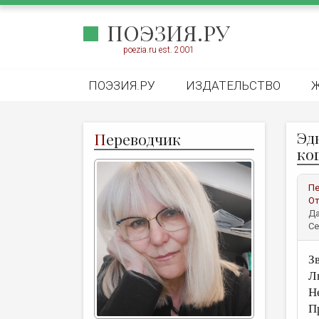
ПОЭЗИЯ.РУ
poezia.ru est. 2001
ПОЭЗИЯ.РУ
ИЗДАТЕЛЬСТВО
Эд
П
ереводчик
ког
Пе
От
Да
Се
З
Л
Н
П