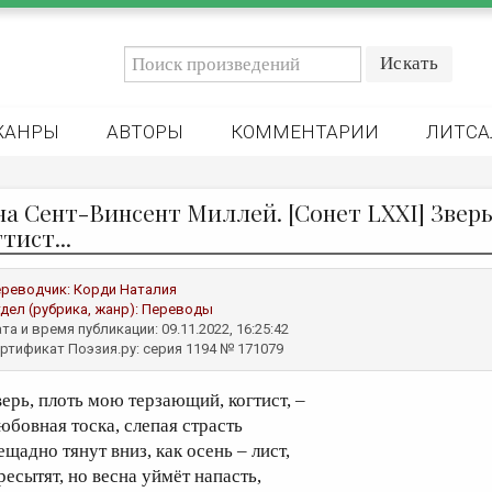
ЖАНРЫ
АВТОРЫ
КОММЕНТАРИИ
ЛИТСА
на Сент-Винсент Миллей. [Сонет LXXI] Звер
тист...
реводчик:
Корди Наталия
дел (рубрика, жанр):
Переводы
та и время публикации: 09.11.2022, 16:25:42
ртификат Поэзия.ру: серия 1194 № 171079
верь, плоть мою терзающий, когтист, –
юбовная тоска, слепая страсть
ещадно тянут вниз, как осень – лист,
ресытят, но весна уймёт напасть,