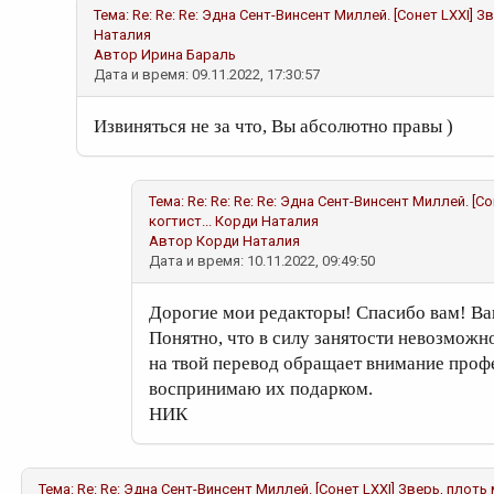
Тема:
Re: Re: Re: Эдна Сент-Винсент Миллей. [Сонет LXXI] З
Наталия
Автор
Ирина Бараль
Дата и время: 09.11.2022, 17:30:57
Извиняться не за что, Вы абсолютно правы )
Тема:
Re: Re: Re: Re: Эдна Сент-Винсент Миллей. [
когтист...
Корди Наталия
Автор
Корди Наталия
Дата и время: 10.11.2022, 09:49:50
Дорогие мои редакторы! Спасибо вам! Ва
Понятно, что в силу занятости невозможно
на твой перевод обращает внимание профе
воспринимаю их подарком.
НИК
Тема:
Re: Re: Эдна Сент-Винсент Миллей. [Сонет LXXI] Зверь, плоть