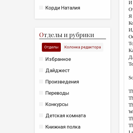
И
Корди Наталия
О
Я
Ко
И
О
тделы и рубрики
О
Т
Отделы
Колонка редактора
К
Д
Избранное
Т
Дайджест
S
Произведения
Th
Переводы
Th
Конкурсы
Th
Wi
Детская комната
Th
Th
Книжная полка
I 