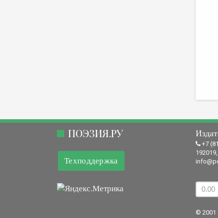
ПОЭЗИЯ.РУ
Издат
+7 (8
192019,
Техподдержка
info@po
© 2001 