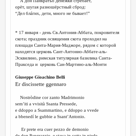
А дон Панкратьо денежки сгребает,
МАЛАЯ ПРОЗА
орёт, шугая разношёрстный сброд:
ЭССЕИСТИКА
“Дел блáгих, дети, много не бывает!”
ЛИТЕРАТУРОВЕДЕНИЕ
* 17 января - день Св.Антония-Аббата, покровителя
КУЛЬТУРОВЕДЕНИЕ
скота; праздник освящения скота проходил на
ПУБЛИЦИСТИКА
площади Санта-Мария-Маджоре, рядом с которой
находятся церковь Сант-Антонио-Аббате-аль-
РЕЦЕНЗИРОВАНИЕ
Эсквилино, римская титулярная базилика Санта-
Пракседа и церковь Сан-Мартино-аль-Монти
ЦИКЛЫ ПУБЛИКАЦИЙ
ТРЕДИАКОВСКИЙ
Giuseppe Gioachino Belli
Er discissette ggennaro
МЕДИА
ВКОНТАКТЕ
Nostròdine cor zanto Madrimonio
sem’iti a vvisità Ssanta Pressede,
e ddoppo a Ssammartino, e ddoppo a vvede
a bbenedí le gubbie a Ssant’Antonio.
Er prete era cuer pezzo de demonio
de don Pangrazzio, e stava in cotta in piede