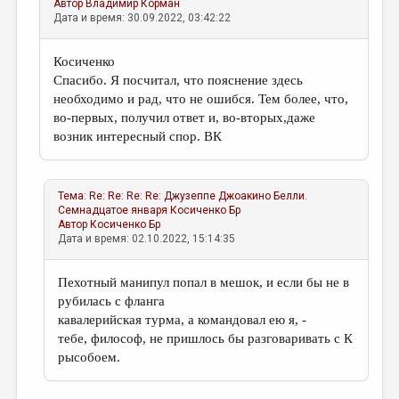
Автор
Владимир Корман
Дата и время: 30.09.2022, 03:42:22
Косиченко
Спасибо. Я посчитал, что пояснение здесь
необходимо и рад, что не ошибся. Тем более, что,
во-первых, получил ответ и, во-вторых,даже
возник интересный спор. ВК
Тема:
Re: Re: Re: Re: Джузеппе Джоакино Белли.
Семнадцатое января
Косиченко Бр
Автор
Косиченко Бр
Дата и время: 02.10.2022, 15:14:35
Пехотный манипул попал в мешок, и если бы не в
рубилась с фланга
кавалерийская турма, а командовал ею я, -
тебе, философ, не пришлось бы разговаривать с К
рысобоем.