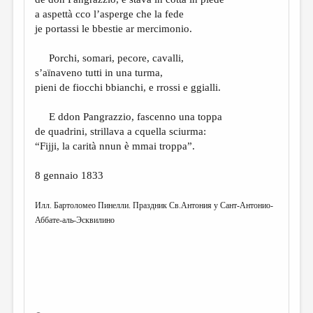
a aspettà cco l’asperge che la fede
je portassi le bbestie ar mercimonio.
Porchi, somari, pecore, cavalli,
s’aïnaveno tutti in una turma,
pieni de fiocchi bbianchi, e rrossi e ggialli.
E ddon Pangrazzio, fascenno una toppa
de quadrini, strillava a cquella sciurma:
“Fijji, la carità nnun è mmai troppa”.
8 gennaio 1833
Илл. Бартоломео Пинелли. Праздник Св.Антония у Сант-Антонио-
Аббате-аль-Эсквилино