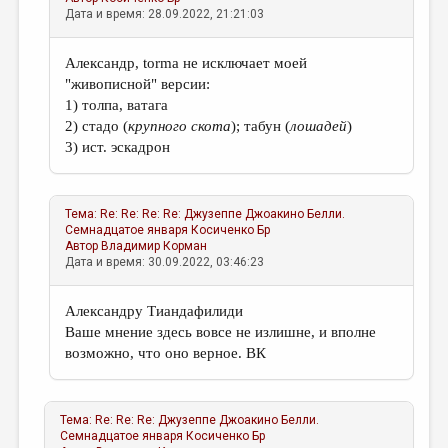
Дата и время: 28.09.2022, 21:21:03
Александр, torma не исключает моей
"живописной" версии:
1) толпа, ватага
2) стадо (
крупного скота
); табун (
лошадей
)
3) ист. эскадрон
Тема:
Re: Re: Re: Re: Джузеппе Джоакино Белли.
Семнадцатое января
Косиченко Бр
Автор
Владимир Корман
Дата и время: 30.09.2022, 03:46:23
Александру Тиандафилиди
Ваше мнение здесь вовсе не излишне, и вполне
возможно, что оно верное. ВК
Тема:
Re: Re: Re: Джузеппе Джоакино Белли.
Семнадцатое января
Косиченко Бр