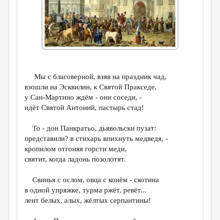
ДАЙДЖЕСТ
ПРОИЗВЕДЕНИЯ
ПЕРЕВОДЫ
КОНКУРСЫ
Мы с благоверной, взяв на праздник чад,
ДЕТСКАЯ КОМНАТА
взошли на Эсквилин, к Святой Пракседе,
у Сан-Мартино ждём - они соседи, -
КНИЖНАЯ ПОЛКА
идёт Святой Антоний, пастырь стад!
ОБЗОР ЛИТЕРАТУРЫ
То - дон Панкратьо, дьявольски пузат:
СТРАНИЦЫ ПАМЯТИ
представили? в стихарь впихнуть медведя, -
кропилом отгоняя горсти меди,
ОБЪЯВЛЕНИЯ
святит, когда ладонь позолотят.
КОЛОНКА РЕДАКТОРА
Свинья с ослом, овца с конём - скотина
РЕДКОЛЛЕГИЯ
в одной упряжке, турма ржёт, ревёт...
лент белых, алых, жёлтых серпантины!
ОТ РЕДАКЦИИ