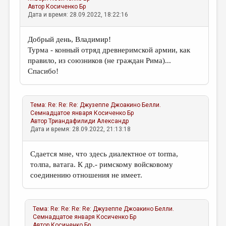
Автор
Косиченко Бр
Дата и время: 28.09.2022, 18:22:16
Добрый день, Владимир!
Турма - конный отряд древнеримской армии, как
правило, из союзников (не граждан Рима)...
Спасибо!
Тема:
Re: Re: Re: Джузеппе Джоакино Белли.
Семнадцатое января
Косиченко Бр
Автор
Триандафилиди Александр
Дата и время: 28.09.2022, 21:13:18
Сдается мне, что здесь диалектное от torma,
толпа, ватага. К др.- римскому войсковому
соединению отношения не имеет.
Тема:
Re: Re: Re: Re: Джузеппе Джоакино Белли.
Семнадцатое января
Косиченко Бр
Автор
Косиченко Бр