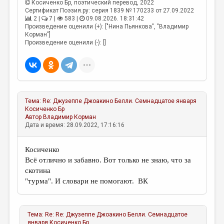
Косиченко Бр
, поэтический перевод, 2022
Сертификат Поэзия.ру: серия 1839 № 170233 от 27.09.2022
2 |
7 |
583 |
09.08.2026. 18:31:42
Произведение оценили (+): ["Нина Пьянкова", "Владимир
Корман"]
Произведение оценили (-): []
Тема:
Re: Джузеппе Джоакино Белли. Семнадцатое января
Косиченко Бр
Автор
Владимир Корман
Дата и время: 28.09.2022, 17:16:16
Косиченко
Всё отлично и забавно. Вот только не знаю, что за
скотина
"турма". И словари не помогают. ВК
Тема:
Re: Re: Джузеппе Джоакино Белли. Семнадцатое
января
Косиченко Бр