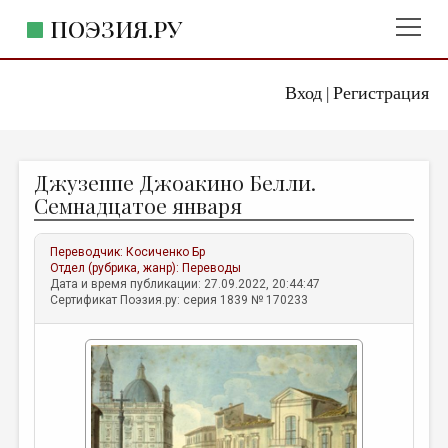
ПОЭЗИЯ.РУ
Вход
Регистрация
ГЛАВНОЕ МЕНЮ
|
ПОЭЗИЯ.РУ
ИЗДАТЕЛЬСТВО
Джузеппе Джоакино Белли.
ЖАНРЫ
Семнадцатое января
АВТОРЫ
Переводчик:
Косиченко Бр
КОММЕНТАРИИ
Отдел (рубрика, жанр):
Переводы
Дата и время публикации: 27.09.2022, 20:44:47
ЛИТСАЛОН
Сертификат Поэзия.ру: серия 1839 № 170233
НОВОСТИ
ПРАВИЛА САЙТА
ОТДЕЛЫ И РУБРИКИ
ИЗБРАННОЕ