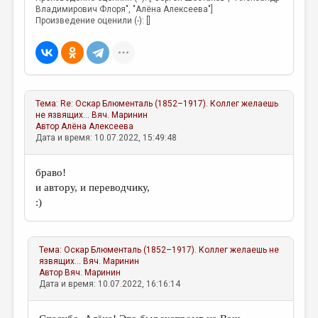
МАЛАЯ ПРОЗА
Владимирович Флоря", "Алёна Алексеева"]
Произведение оценили (-): []
ЭССЕИСТИКА
ЛИТЕРАТУРОВЕДЕНИЕ
КУЛЬТУРОВЕДЕНИЕ
ПУБЛИЦИСТИКА
Тема:
Re: Оскар Блюменталь (1852–1917). Коллег желаешь
не язвящих...
Вяч. Маринин
Автор
Алёна Алексеева
РЕЦЕНЗИРОВАНИЕ
Дата и время: 10.07.2022, 15:49:48
ЦИКЛЫ ПУБЛИКАЦИЙ
браво!
ТРЕДИАКОВСКИЙ
и автору, и переводчику,
МЕДИА
:)
ВКОНТАКТЕ
Тема:
Оскар Блюменталь (1852–1917). Коллег желаешь не
язвящих...
Вяч. Маринин
Автор
Вяч. Маринин
Дата и время: 10.07.2022, 16:16:14