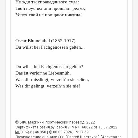
Не жди ты справедливого суда:
Твой неуспех они прощают редко,
ДАЙДЖЕСТ
Успех твой не прощают никогда!
ПРОИЗВЕДЕНИЯ
ПЕРЕВОДЫ
Oscar Blumenthal (1852-1917)
КОНКУРСЫ
Du willst bei Fachgenossen gelten...
ДЕТСКАЯ КОМНАТА
КНИЖНАЯ ПОЛКА
Du willst bei Fachgenossen gelten?
Das ist verlor‘ne Liebesmüh.
ОБЗОР ЛИТЕРАТУРЫ
Was dir misslingt, verzeih‘n sie selten,
СТРАНИЦЫ ПАМЯТИ
Was dir gelingt, verzeih‘n sie nie!
ОБЪЯВЛЕНИЯ
КОЛОНКА РЕДАКТОРА
РЕДКОЛЛЕГИЯ
Вяч. Маринин
, поэтический перевод, 2022
Сертификат Поэзия.ру: серия 719 № 168622 от 10.07.2022
ОТ РЕДАКЦИИ
3 |
6 |
858 |
08.08.2026. 19:17:59
Произведение оценили (+): ["Сергей Шестаков", "Александр