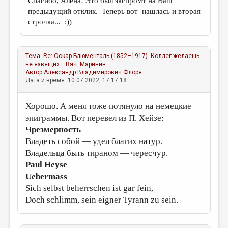
Спасибо, Алёна! Это был экспромт на Ваш
предыдущий отклик. Теперь вот нашлась и вторая
строчка... :))
Тема:
Re: Оскар Блюменталь (1852–1917). Коллег желаешь
не язвящих...
Вяч. Маринин
Автор
Александр Владимирович Флоря
Дата и время: 10.07.2022, 17:17:18
Хорошо. А меня тоже потянуло на немецкие
эпиграммы. Вот перевел из П. Хейзе:
Чрезмерность
Владеть собой — удел благих натур.
Владельца быть тираном — чересчур.
Paul Heyse
Uebermass
Sich selbst beherrschen ist gar fein,
Doch schlimm, sein eigner Tyrann zu sein.