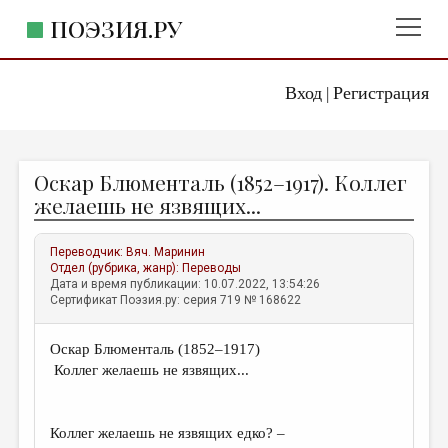
ПОЭЗИЯ.РУ
Вход
Регистрация
ГЛАВНОЕ МЕНЮ
|
ПОЭЗИЯ.РУ
ИЗДАТЕЛЬСТВО
Оскар Блюменталь (1852–1917). Коллег
ЖАНРЫ
желаешь не язвящих...
АВТОРЫ
Переводчик:
Вяч. Маринин
КОММЕНТАРИИ
Отдел (рубрика, жанр):
Переводы
Дата и время публикации: 10.07.2022, 13:54:26
ЛИТСАЛОН
Сертификат Поэзия.ру: серия 719 № 168622
НОВОСТИ
Оскар Блюменталь (1852–1917)
ПРАВИЛА САЙТА
Коллег желаешь не язвящих...
ОТДЕЛЫ И РУБРИКИ
Коллег желаешь не язвящих едко? –
ИЗБРАННОЕ