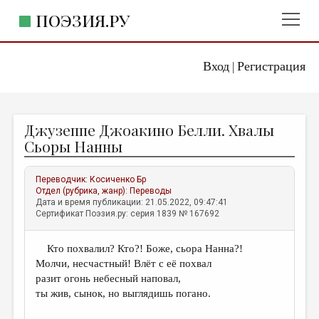
ПОЭЗИЯ.РУ
Вход
Регистрация
ГЛАВНОЕ МЕНЮ
|
ПОЭЗИЯ.РУ
ИЗДАТЕЛЬСТВО
Джузеппе Джоакино Белли. Хвалы
ЖАНРЫ
Сьоры Нанны
АВТОРЫ
Переводчик:
Косиченко Бр
КОММЕНТАРИИ
Отдел (рубрика, жанр):
Переводы
Дата и время публикации: 21.05.2022, 09:47:41
ЛИТСАЛОН
Сертификат Поэзия.ру: серия 1839 № 167692
НОВОСТИ
Кто похвалил? Кто?! Боже, сьора Нанна?!
ПРАВИЛА САЙТА
Молчи, несчастный! Влёт с её похвал
разит огонь небесный наповал,
ОТДЕЛЫ И РУБРИКИ
ты жив, сынок, но выглядишь погано.
ИЗБРАННОЕ