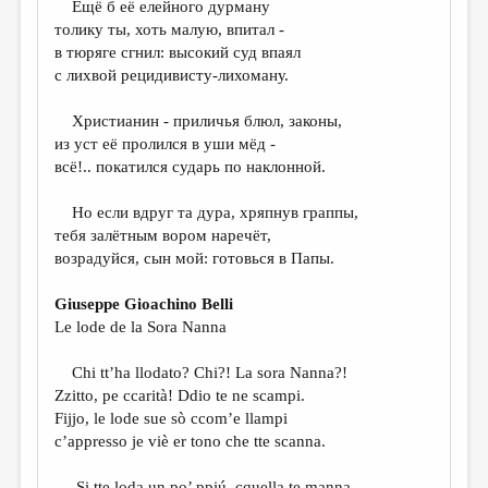
Ещё б её елейного дурману
толику ты, хоть малую, впитал -
ДАЙДЖЕСТ
в тюряге сгнил: высокий суд впаял
ПРОИЗВЕДЕНИЯ
с лихвой рецидивисту-лихоману.
ПЕРЕВОДЫ
Христианин - приличья блюл, законы,
из уст её пролился в уши мёд -
КОНКУРСЫ
всё!.. покатился сударь по наклонной.
ДЕТСКАЯ КОМНАТА
Но если вдруг та дура, хряпнув граппы,
КНИЖНАЯ ПОЛКА
тебя залётным вором наречёт,
возрадуйся, сын мой: готовься в Папы.
ОБЗОР ЛИТЕРАТУРЫ
СТРАНИЦЫ ПАМЯТИ
Giuseppe Gioachino Belli
Le lode de la Sora Nanna
ОБЪЯВЛЕНИЯ
Chi tt’ha llodato? Chi?! La sora Nanna?!
КОЛОНКА РЕДАКТОРА
Zzitto, pe ccarità! Ddio te ne scampi.
РЕДКОЛЛЕГИЯ
Fijjo, le lode sue sò ccom’e llampi
c’appresso je viè er tono che tte scanna.
ОТ РЕДАКЦИИ
Si tte loda un po’ ppiú, cquella te manna