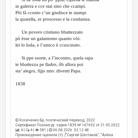
МАЛАЯ ПРОЗА
in galerra e cce stai sino che ccampi.
ЭССЕИСТИКА
Pòi fà cconto c’un giudisce te stampi
la quarella, er proscesso e la condanna.
ЛИТЕРАТУРОВЕДЕНИЕ
Un povero cristiano bbattezzato
КУЛЬТУРОВЕДЕНИЕ
pò èsse un galantomo quanto vòi:
ПУБЛИЦИСТИКА
lei lo loda, e l’amico è ccuscinato.
РЕЦЕНЗИРОВАНИЕ
Si ppe ssorte, a l’incontro, quela rapa
te bbattezza pe lladro, ôh allora poi
ЦИКЛЫ ПУБЛИКАЦИЙ
sta’ alegro, fijjo mio: diventi Papa.
ТРЕДИАКОВСКИЙ
1838
МЕДИА
ВКОНТАКТЕ
Косиченко Бр
, поэтический перевод, 2022
Сертификат Поэзия.ру: серия 1839 № 167692 от 21.05.2022
4 |
4 |
581 |
06.08.2026. 02:12:48
Произведение оценили (+): ["Сергей Шестаков", "Алёна