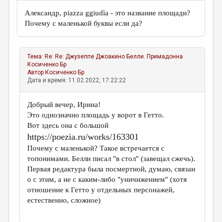
Александр, piazza ggiudìa - это название площади?
Почему с маленькой буквы если да?
Тема:
Re: Re: Джузеппе Джоакино Белли. Примадонна
Косиченко Бр
Автор
Косиченко Бр
Дата и время: 11.02.2022, 17:22:22
Добрый вечер, Ирина!
Это однозначно площадь у ворот в Гетто.
Вот здесь она с большой
https://poezia.ru/works/163301
Почему с маленькой? Такое встречается с
топонимами. Белли писал "в стол" (завещал сжечь).
Первая редактура была посмертной, думаю, связан
о с этим, а не с каким-либо "уничижением" (хотя
отношение к Гетто у отдельных персонажей,
естественно, сложное)