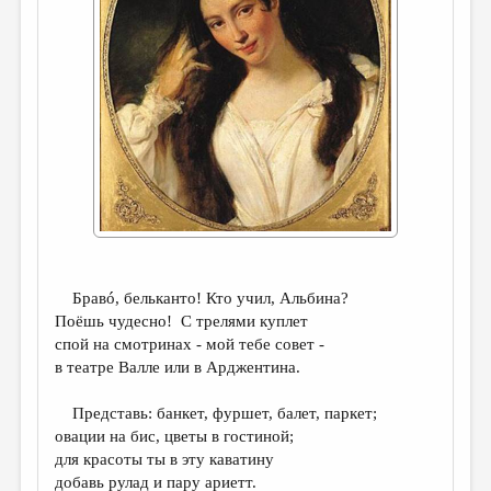
ДАЙДЖЕСТ
ПРОИЗВЕДЕНИЯ
ПЕРЕВОДЫ
КОНКУРСЫ
ДЕТСКАЯ КОМНАТА
КНИЖНАЯ ПОЛКА
ОБЗОР ЛИТЕРАТУРЫ
Бравó, бельканто! Кто учил, Альбина?
СТРАНИЦЫ ПАМЯТИ
Поёшь чудесно! С трелями куплет
ОБЪЯВЛЕНИЯ
спой на смотринах - мой тебе совет -
в театре Валле или в Арджентина.
КОЛОНКА РЕДАКТОРА
Представь: банкет, фуршет, балет, паркет;
РЕДКОЛЛЕГИЯ
овации на бис, цветы в гостиной;
ОТ РЕДАКЦИИ
для красоты ты в эту каватину
добавь рулад и пару ариетт.