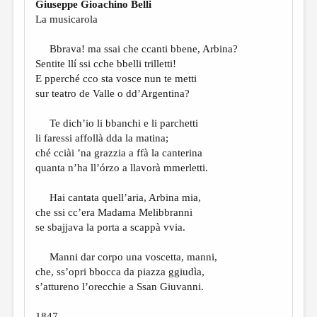
Giuseppe Gioachino Belli
La musicarola
Bbrava! ma ssai che ccanti bbene, Arbina?
Sentite llí ssi cche bbelli trilletti!
E pperché cco sta vosce nun te metti
sur teatro de Valle o dd’Argentina?
Te dich’io li bbanchi e li parchetti
li faressi affollà dda la matina;
ché cciài ’na grazzia a ffà la canterina
quanta n’ha ll’órzo a llavorà mmerletti.
Hai cantata quell’aria, Arbina mia,
che ssi cc’era Madama Melibbranni
se sbajjava la porta a scappà vvia.
Manni dar corpo una voscetta, manni,
che, ss’opri bbocca da piazza ggiudìa,
s’attureno l’orecchie a Ssan Giuvanni.
1847