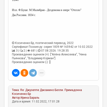
Илл. Ф.Буше. М.Малибран - Дездемона в опере "Отелло"
Дж.Россини. 1834 г.
Косиченко Бр
, поэтический перевод, 2022
Сертификат Поэзия.ру: серия 1839 № 165942 от 10.02.2022
3 |
2 |
681 |
07.08.2026. 19:28:35
Произведение оценили (+): ["Алёна Алексеева", "Нина
Пьянкова", "Владимир Корман"]
Произведение оценили (-): []
Тема:
Re: Джузеппе Джоакино Белли. Примадонна
Косиченко Бр
Автор
Ирина Бараль
Дата и время: 11.02.2022, 17:01:28