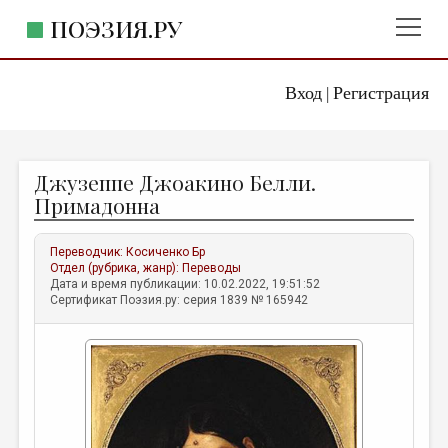
ПОЭЗИЯ.РУ
Вход
Регистрация
ГЛАВНОЕ МЕНЮ
|
ПОЭЗИЯ.РУ
ИЗДАТЕЛЬСТВО
Джузеппе Джоакино Белли.
ЖАНРЫ
Примадонна
АВТОРЫ
Переводчик:
Косиченко Бр
КОММЕНТАРИИ
Отдел (рубрика, жанр):
Переводы
Дата и время публикации: 10.02.2022, 19:51:52
ЛИТСАЛОН
Сертификат Поэзия.ру: серия 1839 № 165942
НОВОСТИ
ПРАВИЛА САЙТА
ОТДЕЛЫ И РУБРИКИ
ИЗБРАННОЕ