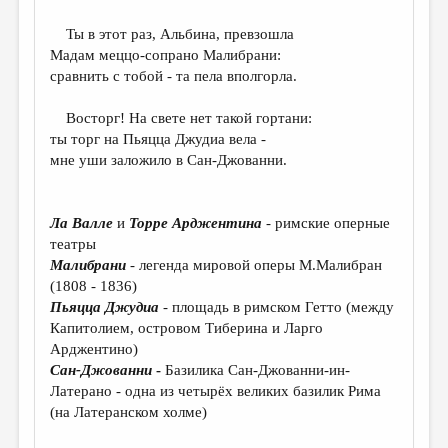
МАЛАЯ ПРОЗА
Ты в этот раз, Альбина, превзошла
ЭССЕИСТИКА
Мадам меццо-сопрано Малибрани:
ЛИТЕРАТУРОВЕДЕНИЕ
сравнить с тобой - та пела вполгорла.
КУЛЬТУРОВЕДЕНИЕ
Восторг! На свете нет такой гортани:
ты торг на Пьяцца Джудиа вела -
ПУБЛИЦИСТИКА
мне уши заложило в Сан-Джованни.
РЕЦЕНЗИРОВАНИЕ
ЦИКЛЫ ПУБЛИКАЦИЙ
Ла Валле
и
Торре Арджентина
-
римские
оперные
театры
ТРЕДИАКОВСКИЙ
Малибрани
- легенда мировой оперы М.Малибран
МЕДИА
(1808 - 1836)
Пьяцца Джудиа
- площадь в римском Гетто (между
ВКОНТАКТЕ
Капитолием, островом Тиберина и Ларго
Арджентино)
Сан-Джованни
-
Базилика Сан-Джованни-ин-
Латерано
- одна из четырёх великих базилик Рима
(на Латеранском холме)