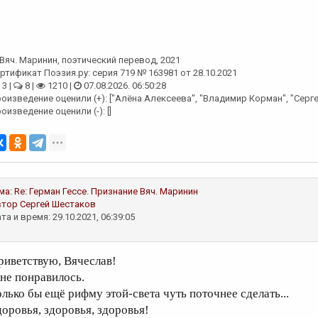
Вяч. Маринин
, поэтический перевод, 2021
ртификат Поэзия.ру: серия 719 № 163981 от 28.10.2021
3 |
8 |
1210 |
07.08.2026. 06:50:28
оизведение оценили (+): ["Алёна Алексеева", "Владимир Корман", "Серг
оизведение оценили (-): []
ма:
Re: Герман Гессе. Признание
Вяч. Маринин
втор
Сергей Шестаков
та и время: 29.10.2021, 06:39:05
риветствую, Вячеслав!
не понравилось.
олько бы ещё рифму этой-света чуть поточнее сделать...
доровья, здоровья, здоровья!