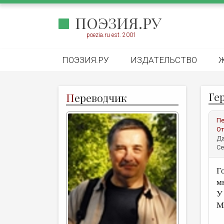
ПОЭЗИЯ.РУ
poezia.ru est. 2001
ПОЭЗИЯ.РУ
ИЗДАТЕЛЬСТВО
Ге
П
ереводчик
Пе
От
Да
Се
Г
м
У
М