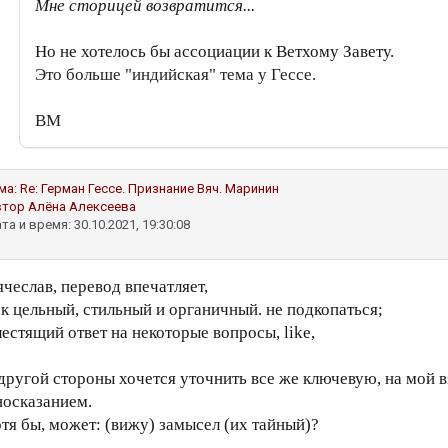
Мне сторицей возвратится...
Но не хотелось бы ассоциации к Ветхому Завету.
Это больше "индийская" тема у Гессе.
ВМ
ма:
Re: Герман Гессе. Признание
Вяч. Маринин
втор
Алёна Алексеева
та и время: 30.10.2021, 19:30:08
ячеслав, перевод впечатляет,
ак цельный, стильный и органичный. не подкопаться;
лестящий ответ на некоторые вопросы, like,
 другой стороны хочется уточнить все же ключевую, на мой вз
носказанием.
отя бы, может: (вижу) замысел (их тайный)?