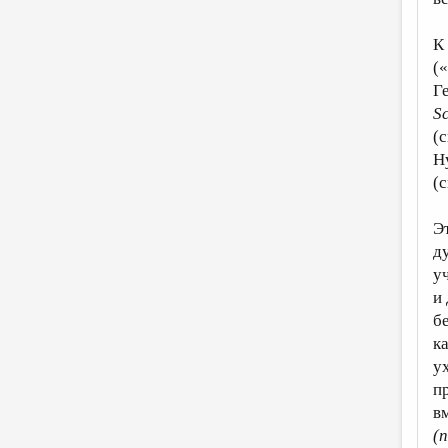
К
(
Г
Sc
(
Н
(
Э
ду
у
и
б
к
у
п
в
(п