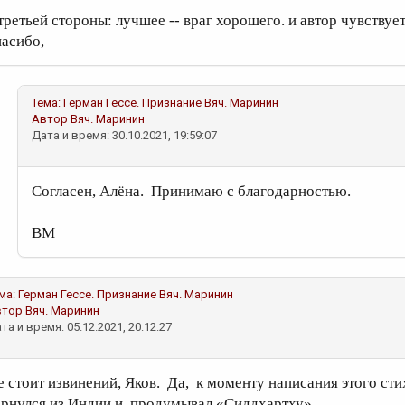
 третьей стороны: лучшее -- враг хорошего. и автор чувствует
пасибо,
Тема:
Герман Гессе. Признание
Вяч. Маринин
Автор
Вяч. Маринин
Дата и время: 30.10.2021, 19:59:07
Согласен, Алёна. Принимаю с благодарностью.
ВМ
ма:
Герман Гессе. Признание
Вяч. Маринин
втор
Вяч. Маринин
та и время: 05.12.2021, 20:12:27
е стоит извинений, Яков. Да, к моменту написания этого сти
ернулся из Индии и продумывал «Сиддхартху».