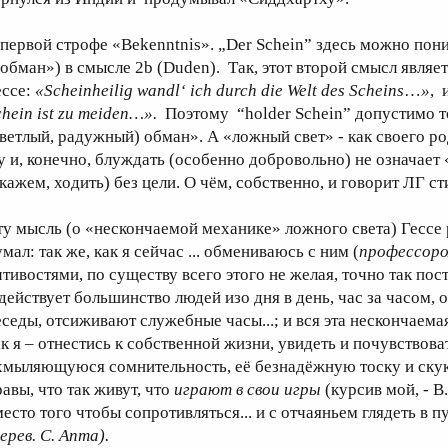
 первой строфе «Bekenntnis». „Der Schein” здесь можно пон
«обман») в смысле 2b (Duden). Так, этот второй смысл явля
ессе:
«Scheinheilig
wandl
‘
ich
durch
die
Welt
des
Scheins
…
»
, 
hein ist zu meiden…».
Поэтому “holder Schein” допустимо т
светлый, радужный) обман». А «ложный свет» - как своего р
у и, конечно, блуждать (особенно добровольно) не означает 
скажем, ходить) без цели. О чём, собственно, и говорит ЛГ с
ту мысль (о «нескончаемой механике» ложного света) Гессе 
мал: так же, как я сейчас ... обмениваюсь с ним (
профессор
чтивостями, по существу всего этого не желая, точно так пос
 действует большинство людей изо дня в день, час за часом, 
еседы, отсиживают служебные часы...; и вся эта нескончаем
ак я – отнестись к собственной жизни, увидеть и почувствоват
хмыляющуюся сомнительность, её безнадёжную тоску и скуку
равы, что так живут, что
играют в
свои игры
(курсив мой, - В
место того чтобы сопротивляться... и с отчаяньем глядеть в п
ерев. С. Апта).