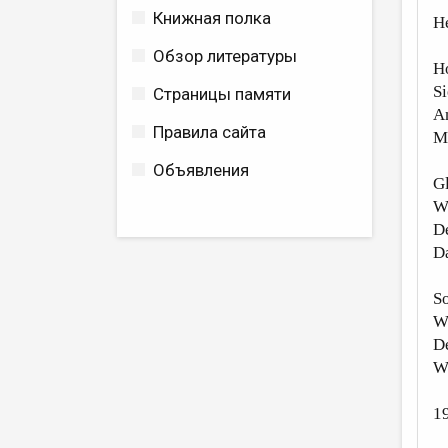
Книжная полка
H
Обзор литературы
Ho
Si
Страницы памяти
A
Правила сайта
Mi
Объявления
Gl
Wa
D
Da
So
Wi
D
We
1