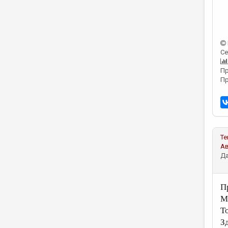
Се
Пр
Пр
Те
А
Да
П
М
Т
З