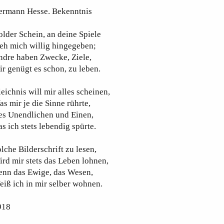
ermann Hesse. Bekenntnis
lder Schein, an deine Spiele
eh mich willig hingegeben;
ndre haben Zwecke, Ziele,
r genügt es schon, zu leben.
eichnis will mir alles scheinen,
s mir je die Sinne rührte,
es Unendlichen und Einen,
s ich stets lebendig spürte.
lche Bilderschrift zu lesen,
rd mir stets das Leben lohnen,
enn das Ewige, das Wesen,
iß ich in mir selber wohnen.
918