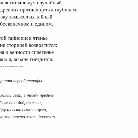
ысветит мне луч случайный
 древних притчах путь к глубинам;
ижу замысел их тайный
 бесконечном и едином.
той тайнописи чтенье
не сторицей возвратится:
ня и вечности сплетенье
наю я, во мне гнездится.
-------------
риант первой строфы:
жный свет, в твоём пределе
блуждаю добровольно;
других есть смысл и цели,
е же просто жить довольно.