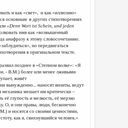
имать и как «свет», и как «иллюзию»
ется основным в других стихотворениях
или
«Denn Wort ist Schein, und jeden
олковать нмв как «возвышенный
ода анафразу к этому словосочетанию.
«заблудиться», но передвигаться
тихотворения в оригинальном тексте.
развил позднее в «Степном волке»: «Я
ом
, - В.М.) более или менее лживыми
тупает, живёт
они вынужденно... наносят визиты, ведут
ая механика мешает им критически –
ь её глупость и мелкость, её мерзко
. О, и они правы, люди, бесконечно
.М.) и носятся со своими ценностями,
устоту, как я, свихнувшийся человек.»