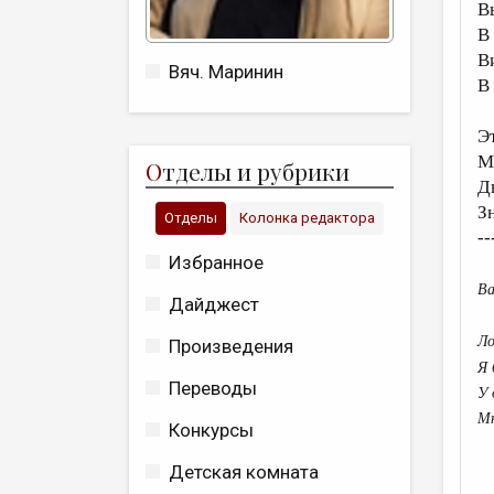
В
В
В
Вяч. Маринин
В
Э
М
О
тделы и рубрики
Д
З
Отделы
Колонка редактора
--
Избранное
Ва
Дайджест
Ло
Произведения
Я 
Переводы
У 
Мн
Конкурсы
Детская комната