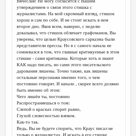
Вячеслав! Не могу согласится с Вашим
утверждением о связи этого стишка с
журналистами. На мой скромный взгляд, стишок
хорош и сам по себе. И не стоит искать в нем
второе дно. Яков всем, наверно, с неделю
доказывал, что стишок обличает графоманов, Вы
уверены, что целью Краусовского сарказма были
представители прессы. Но я с самого начала не
сомневался в том, что главные критикуемые в этом
стишке - сами критиканы. Которые хоть и знают
КАК надо писать, но сами этого писательского
дарования лишены. Точно также, как лишены
остальные персонажи именно того, о чем
постоянно говорят. И начало , скорее всего должно
быть именно об этом:
Чего лишён ты, постоянно
Распространяешься о том:
Слепой о красках спорит рьяно,
Глухой словесностью влеком.
Как-то так.
Ведь, Вы не будете спорить, что Краус писал не
только о журналистах. И искать в его стишке