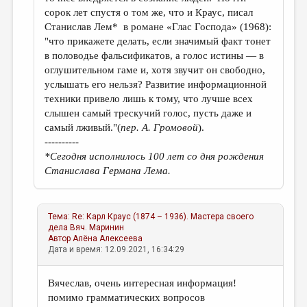
сорок лет спустя о том же, что и Краус, писал
Станислав Лем* в романе «Глас Господа» (1968):
"что прикажете делать, если значимый факт тонет
в половодье фальсификатов, а голос истины — в
оглушительном гаме и, хотя звучит он свободно,
услышать его нельзя? Развитие информационной
техники привело лишь к тому, что лучше всех
слышен самый трескучий голос, пусть даже и
самый лживый."(
пер. А. Громовой
).
----------
*Сегодня исполнилось 100 лет со дня рождения
Станислава Германа Лема.
Тема:
Re: Карл Краус (1874 – 1936). Мастера своего
дела
Вяч. Маринин
Автор
Алёна Алексеева
Дата и время: 12.09.2021, 16:34:29
Вячеслав, очень интересная информация!
помимо грамматических вопросов