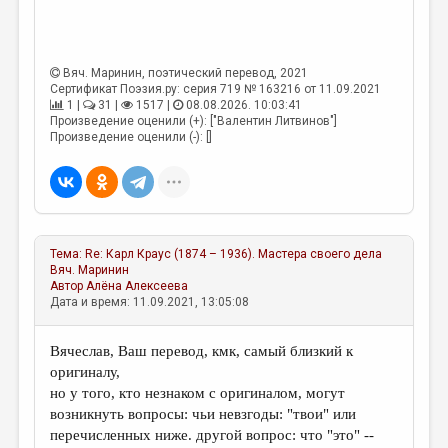
МАЛАЯ ПРОЗА
ЭССЕИСТИКА
Вяч. Маринин
, поэтический перевод, 2021
ЛИТЕРАТУРОВЕДЕНИЕ
Сертификат Поэзия.ру: серия 719 № 163216 от 11.09.2021
1 |
31 |
1517 |
08.08.2026. 10:03:41
КУЛЬТУРОВЕДЕНИЕ
Произведение оценили (+): ["Валентин Литвинов"]
Произведение оценили (-): []
ПУБЛИЦИСТИКА
РЕЦЕНЗИРОВАНИЕ
ЦИКЛЫ ПУБЛИКАЦИЙ
ТРЕДИАКОВСКИЙ
Тема:
Re: Карл Краус (1874 – 1936). Мастера своего дела
Вяч. Маринин
МЕДИА
Автор
Алёна Алексеева
Дата и время: 11.09.2021, 13:05:08
ВКОНТАКТЕ
Вячеслав, Ваш перевод, кмк, самый близкий к
оригиналу,
но у того, кто незнаком с оригиналом, могут
возникнуть вопросы: чьи невзгоды: "твои" или
перечисленных ниже. другой вопрос: что "это" --