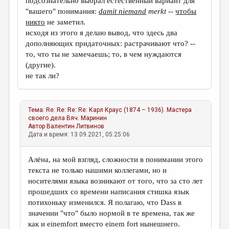
подсознательно выбрал естественный вариант для
"вашего" понимания:
damit niemand
merkt
--
чтобы
никто
не заметил.
исходя из этого я делаю вывод, что здесь два
дополняющих придаточных: растрачивают что? --
то, что ты не замечаешь; то, в чем нуждаются
(другие).
не так ли?
Тема:
Re: Re: Re: Re: Карл Краус (1874 – 1936). Мастера
своего дела
Вяч. Маринин
Автор
Валентин Литвинов
Дата и время: 13.09.2021, 05:25:06
Алёна, на мой взгляд, сложности в понимании этого
текста не только нашими коллегами, но и
носителями языка возникают от того, что за сто лет
прошедших со времени написания стишка язык
потихоньку изменился. Я полагаю, что Dass в
значении "что" было нормой в те времена, так же
как и einemfort вместо einem fort нынешнего.