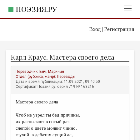
ПОЭЗИЯ.РУ
Вход
Регистрация
ГЛАВНОЕ МЕНЮ
|
ПОЭЗИЯ.РУ
ИЗДАТЕЛЬСТВО
Карл Краус. Мастера своего дела
ЖАНРЫ
АВТОРЫ
Переводчик:
Вяч. Маринин
Отдел (рубрика, жанр):
Переводы
КОММЕНТАРИИ
Дата и время публикации: 11.09.2021, 09:40:50
Сертификат Поэзия.ру: серия 719 № 163216
ЛИТСАЛОН
Мастера своего дела
НОВОСТИ
ПРАВИЛА САЙТА
Чтоб не узрел ты бед причины,
их распыляют в сотый раз:
слепой о цвете молвит чинно,
ОТДЕЛЫ И РУБРИКИ
глухой в дебатах сущий ас,
ИЗБРАННОЕ