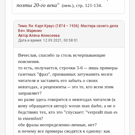
поэты 20-го века"
(нем.), стр. 121-134.
Тема:
Re: Карл Краус (1874 – 1936). Мастера своего дела
Вяч. Маринин
Автор
Алёна Алексеева
Дата и время: 12.09.2021, 00:58:01
Вячеслав, спасибо за столь исчерпывающие
пояснения.
то есть, получается, строчки 3-6 -- лишь примеры
газетных "фраз", призванных затуманить мозги
читателя и заставить его забыть о своих
невзгодах, а рецензенты -- это те, кто всем этим
заправляет?
но разве здесь говорится о невзгодах читателя (к
кому обращается автор): woran man darbe, а не о
бедствиях тех, кто это "спускает: "verpraßt man es
in einemfort?
обе фразы неопределенно-личные, нет?
и почему все примеры сводятся к одному: как