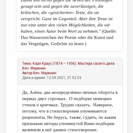
Damit soll nichts gegen die Arbeit der Philologen
gesagt sein und gegen die zuverlässigen, die
kritischen, die »gesicherten« Texte, die sie
verspricht. Ganz im Gegenteil. Aber ihre Treue ist
nur eine unter den vielen Möglichkeiten, die wir
haben, einen Autor beim Wort zu nehmen.
" (Quelle:
Das Wasserzeichen der Poesie oder die Kunst und
das Vergnügen, Gedichte zu lesen )
Тема:
Карл Краус (1874 – 1936). Мастера своего дела
Вяч. Маринин
Автор
Вяч. Маринин
Дата и время: 12.09.2021, 21:52:53
Да, Алёна, два неопределённо-личных оборота в
первых двух строчках. О подборке немецких
стихов о критиках. Трудно сказать. Наверное,
потому, что в стихотворении упоминаются
рецензенты. Не берусь, также, судить, по каким
признакам авторы упомянутой Вами подборки
включили в неё данное стихотворение.