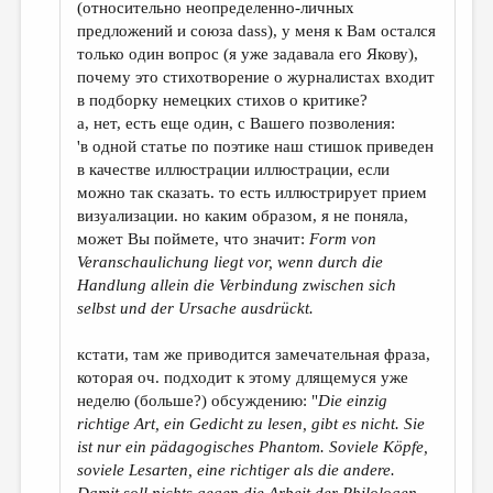
(относительно неопределенно-личных
предложений и союза dass), у меня к Вам остался
только один вопрос (я уже задавала его Якову),
почему это стихотворение о журналистах входит
в подборку немецких стихов о критике?
а, нет, есть еще один, с Вашего позволения:
'в одной статье по поэтике наш стишок приведен
в качестве иллюстрации иллюстрации, если
можно так сказать. то есть иллюстрирует прием
визуализации. но каким образом, я не поняла,
может Вы поймете, что значит:
Form von
Veranschaulichung liegt vor, wenn durch die
Handlung allein die Verbindung zwischen sich
selbst und der Ursache ausdrückt.
кстати, там же приводится замечательная фраза,
которая оч. подходит к этому длящемуся уже
неделю (больше?) обсуждению:
"
Die einzig
richtige Art, ein Gedicht zu lesen, gibt es nicht. Sie
ist nur ein pädagogisches Phantom. Soviele Köpfe,
soviele Lesarten, eine richtiger als die andere.