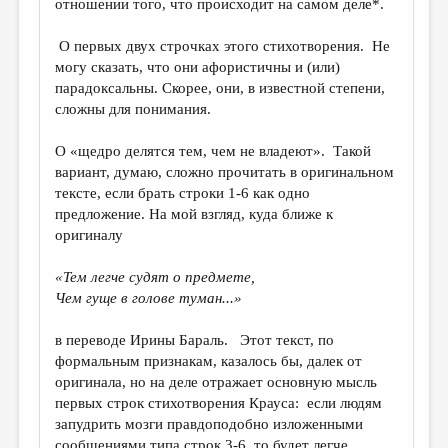
отношении того, что происходит на самом деле*.
О первых двух строчках этого стихотворения. Не
могу сказать, что они афористичны и (или)
парадоксальны. Скорее, они, в известной степени,
сложны для понимания.
О «щедро делятся тем, чем не владеют». Такой
вариант, думаю, сложно прочитать в оригинальном
тексте, если брать строки 1-6 как одно
предложение. На мой взгляд, куда ближе к
оригиналу
«Тем легче судят о предмете,
Чем гуще в голове туман...»
в переводе Ирины Бараль. Этот текст, по
формальным признакам, казалось бы, далек от
оригинала, но на деле отражает основную мысль
первых строк стихотворения Крауса: если людям
запудрить мозги правдоподобно изложенными
сообщениями типа строк 3-6, то будет легче