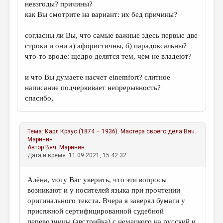
невзгоды? причины?
как Вы смотрите на вариант: их бед причины?
согласны ли Вы, что самые важные здесь первые две
строки и они а) афористичны, б) парадоксальны?
что-то вроде: щедро делятся тем, чем не владеют?
и что Вы думаете насчет einemfort? слитное
написание подчеркивает непрерывность?
спасибо,
Тема:
Карл Краус (1874 – 1936). Мастера своего дела
Вяч.
Маринин
Автор
Вяч. Маринин
Дата и время: 11.09.2021, 15:42:32
Алёна, могу Вас уверить, что эти вопросы
возникают и у носителей языка при прочтении
оригинального текста. Вчера я заверял бумаги у
присяжной сертифицированной судебной
переводчицы (австрийка) с немецкого на русский и