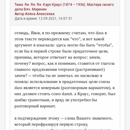
Тема:
Re: Re: Re: Карл Краус (1874 – 1936). Мастера своего
дела
Вяч. Маринин
Автор
Алёна Алексеева
Дата и время: 12.09.2021, 16:07:31
отнюдь, Яков, я по-прежнему считаю, что dass в
этом тексте переводится как "что", и вот какой
аргумент я изыскала: здесь могло бы быть "чтобы",
если бы в первой строке было придаточное цели,
причины, которое отвечает на вопрос: зачем,
почему? вопрос, как я понимаю, ставится от глагола
главного предложения verprasst (растрачивают)
зачем? -- чтобы ты не замечал. но насколько я
поняла: использование в придаточных цели союза
dass является неверным (разговорным вариантом), в
них должен стоять союз damit. а Краус, говорят, был
шибко грамотным, и вряд ли употребил бы
разговорный вариант.
в подтверждение этому -- слова Вашего знакомого,
который перефразируя первую строку,