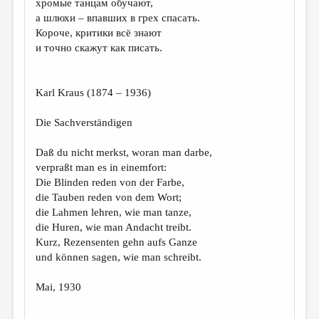
хромые танцам обучают,
а шлюхи – впавших в грех спасать.
ДАЙДЖЕСТ
Короче, критики всё знают
ПРОИЗВЕДЕНИЯ
и точно скажут как писать.
ПЕРЕВОДЫ
Karl Kraus (1874 – 1936)
КОНКУРСЫ
ДЕТСКАЯ КОМНАТА
Die Sachverständigen
КНИЖНАЯ ПОЛКА
Daß du nicht merkst, woran man darbe,
verpraßt man es in einemfort:
ОБЗОР ЛИТЕРАТУРЫ
Die Blinden reden von der Farbe,
СТРАНИЦЫ ПАМЯТИ
die Tauben reden von dem Wort;
die Lahmen lehren, wie man tanze,
ОБЪЯВЛЕНИЯ
die Huren, wie man Andacht treibt.
Kurz, Rezensenten gehn aufs Ganze
КОЛОНКА РЕДАКТОРА
und können sagen, wie man schreibt.
РЕДКОЛЛЕГИЯ
Маi, 1930
ОТ РЕДАКЦИИ