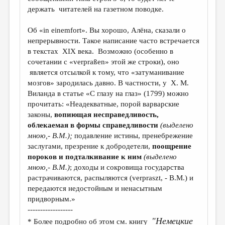
держать читателей на газетном поводке.
Об «in еinemfort». Вы хорошо, Алёна, сказали о
непрерывности. Такое написание часто встречается
в текстах XIX века. Возможно (особенно в
сочетании с «verpraßen» этой же строки), оно
является отсылкой к тому, что «затуманивание
мозгов» зародилась давно. В частности, у Х. М.
Виланда в статье «С глазу на глаз» (1799) можно
прочитать: «Неадекватные, порой варварские
законы,
вопиющая несправедливость,
облекаемая в формы справедливости
(выделено
мною,- В.М.);
подавление истины, пренебрежение
заслугами, презрение к добродетели,
поощрение
пороков и подталкивание к ним
(выделено
мною,- В.М.)
; доходы и сокровища государства
растрачиваются, распыляются (verpraszt, - В.М.) и
передаются недостойным и ненасытным
придворным.»
------------------
"Немецкие
* Более подробно об этом см. книгу