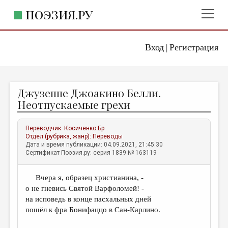
ПОЭЗИЯ.РУ
Вход
Регистрация
ГЛАВНОЕ МЕНЮ
|
ПОЭЗИЯ.РУ
ИЗДАТЕЛЬСТВО
Джузеппе Джоакино Белли.
ЖАНРЫ
Неотпускаемые грехи
АВТОРЫ
Переводчик:
Косиченко Бр
КОММЕНТАРИИ
Отдел (рубрика, жанр):
Переводы
Дата и время публикации: 04.09.2021, 21:45:30
ЛИТСАЛОН
Сертификат Поэзия.ру: серия 1839 № 163119
НОВОСТИ
Вчера я, образец христианина, -
ПРАВИЛА САЙТА
о не гневись Святой Варфоломей! -
на исповедь в конце пасхальных дней
ОТДЕЛЫ И РУБРИКИ
пошёл к фра Бонифаццо в Сан-Карлино.
ИЗБРАННОЕ