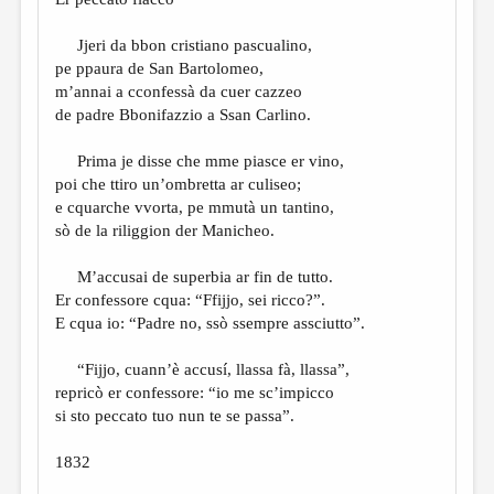
МАЛАЯ ПРОЗА
ЭССЕИСТИКА
Jjeri da bbon cristiano pascualino,
pe ppaura de San Bartolomeo,
ЛИТЕРАТУРОВЕДЕНИЕ
m’annai a cconfessà da cuer cazzeo
de padre Bbonifazzio a Ssan Carlino.
КУЛЬТУРОВЕДЕНИЕ
ПУБЛИЦИСТИКА
Prima je disse che mme piasce er vino,
poi che ttiro un’ombretta ar culiseo;
РЕЦЕНЗИРОВАНИЕ
e cquarche vvorta, pe mmutà un tantino,
sò de la riliggion der Manicheo.
ЦИКЛЫ ПУБЛИКАЦИЙ
ТРЕДИАКОВСКИЙ
M’accusai de superbia ar fin de tutto.
Er confessore cqua: “Ffijjo, sei ricco?”.
МЕДИА
E cqua io: “Padre no, ssò ssempre assciutto”.
ВКОНТАКТЕ
“Fijjo, cuann’è accusí, llassa fà, llassa”,
repricò er confessore: “io me sc’impicco
si sto peccato tuo nun te se passa”.
1832