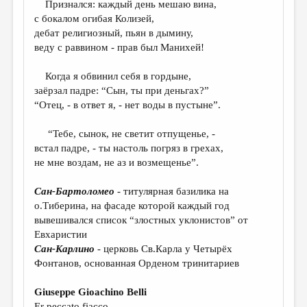
Признался: каждый день мешаю вина,
с бокалом огибая Колизей,
ДАЙДЖЕСТ
дебат религиозный, пьян в дымину,
ПРОИЗВЕДЕНИЯ
веду с раввином - прав был Манихей!
ПЕРЕВОДЫ
Когда я обвинил себя в гордыне,
заёрзал падре: “Сын, ты при деньгах?”
КОНКУРСЫ
“Отец, - в ответ я, - нет воды в пустыне”.
ДЕТСКАЯ КОМНАТА
“Тебе, сынок, не светит отпущенье, -
КНИЖНАЯ ПОЛКА
встал падре, - ты настоль погряз в грехах,
не мне воздам, не аз и возмещенье”.
ОБЗОР ЛИТЕРАТУРЫ
СТРАНИЦЫ ПАМЯТИ
Сан-Бартоломео
- титулярная базилика на
о.Тиберина, на фасаде которой каждый год
ОБЪЯВЛЕНИЯ
вывешивался список “злостных уклонистов” от
Евхаристии
КОЛОНКА РЕДАКТОРА
Сан-Карлино
- церковь Св.Карла у Четырёх
РЕДКОЛЛЕГИЯ
Фонтанов, основанная Орденом тринитариев
ОТ РЕДАКЦИИ
Giuseppe Gioachino Belli
Er peccato fiacco