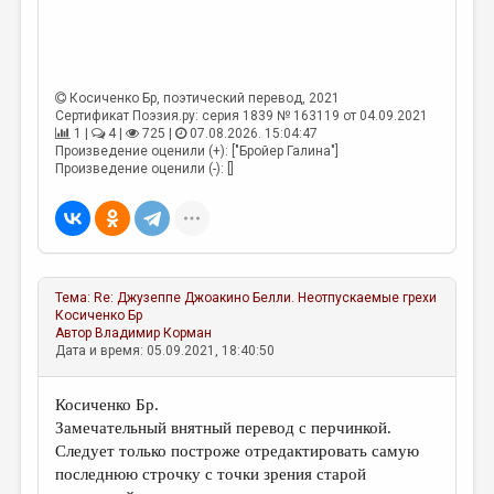
Косиченко Бр
, поэтический перевод, 2021
Сертификат Поэзия.ру: серия 1839 № 163119 от 04.09.2021
1 |
4 |
725 |
07.08.2026. 15:04:47
Произведение оценили (+): ["Бройер Галина"]
Произведение оценили (-): []
Тема:
Re: Джузеппе Джоакино Белли. Неотпускаемые грехи
Косиченко Бр
Автор
Владимир Корман
Дата и время: 05.09.2021, 18:40:50
Косиченко Бр.
Замечательный внятный перевод с перчинкой.
Следует только построже отредактировать самую
последнюю строчку с точки зрения старой