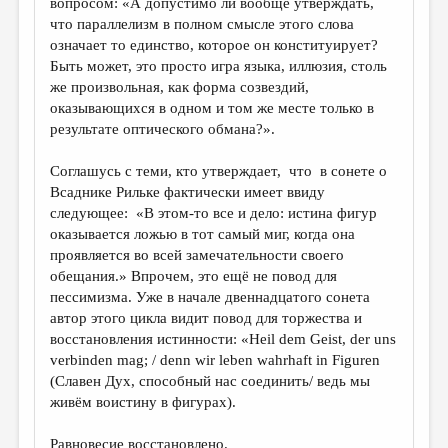
вопросом: «А допустимо ли вообще утверждать,
что параллелизм в полном смысле этого слова
означает то единство, которое он конституирует?
Быть может, это просто игра языка, иллюзия, столь
же произвольная, как форма созвездий,
оказывающихся в одном и том же месте только в
результате оптического обмана?».
Соглашусь с теми, кто утверждает, что в сонете о
Всаднике Рильке фактически имеет ввиду
следующее: «В этом-то все и дело: истина фигур
оказывается ложью в тот самый миг, когда она
проявляется во всей замечательности своего
обещания.» Впрочем, это ещё не повод для
пессимизма. Уже в начале двеннадцатого сонета
автор этого цикла видит повод для торжества и
восстановления истинности: «Heil dem Geist, der uns
verbinden mag; / denn wir leben wahrhaft in Figuren
(Славен Дух, способный нас соединить/ ведь мы
живём воистину в фигурах).
Равновесие восстановлено.