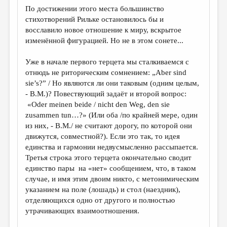
По достижении этого места большинство
стихотворений Рильке остановилось бы и
восславило новое отношение к миру, вскрытое
изменённой фигурацией. Но не в этом сонете...
Уже в начале первого терцета мы сталкиваемся с
отнюдь не риторическим сомнением: „Aber sind
sie’s?” / Но являются ли они таковым (одним целым,
- В.М.)?
П
овествующий задаёт и второй вопрос:
«Oder meinen beide / nicht den Weg, den sie
zusammen tun…?» (Или оба /по крайней мере, один
из них, - В.М./ не считают дорогу, по которой они
движутся, совместной?). Если это так, то идея
единства и гармонии недвусмысленно рассыпается.
Третья строка этого терцета окончательно сводит
единство пары на «нет» сообщением, что, в таком
случае, и имя этим двоим никто, с метонимическим
указанием на поле (лошадь) и стол (наездник),
отделяющихся одно от другого и полностью
утрачивающих взаимоотношения.