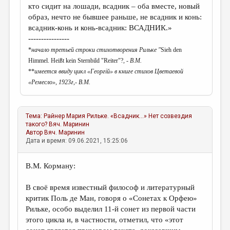
кто сидит на лошади, всадник – оба вместе, новый
образ, нечто не бывшее раньше, не всадник и конь:
всадник-конь и конь-всадник: ВСАДНИК.»
----------------
*
начало третьей строки стихотворения Рильке "
Sieh den
Himmel. Heißt kein Sternbild "Reiter"?
, - В.М.
**
имеется ввиду цикл «Георгiй» в книге стихов Цветаевой
«Ремесло», 1923г,
- В.М.
Тема:
Райнер Мария Рильке. «Всадник...» Нет созвездия
такого?
Вяч. Маринин
Автор
Вяч. Маринин
Дата и время: 09.06.2021, 15:25:06
В.М. Корману:
В своё время известный философ и литературный
критик Поль де Ман, говоря о «Сонетах к Орфею»
Рильке, особо выделил 11-й сонет из первой части
этого цикла и, в частности, отметил, что «этот