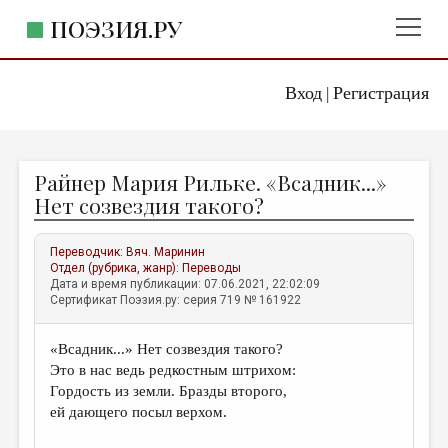
ПОЭЗИЯ.РУ
Вход
Регистрация
ГЛАВНОЕ МЕНЮ
|
ПОЭЗИЯ.РУ
ИЗДАТЕЛЬСТВО
Райнер Мария Рильке. «Всадник...»
ЖАНРЫ
Нет созвездия такого?
АВТОРЫ
Переводчик:
Вяч. Маринин
КОММЕНТАРИИ
Отдел (рубрика, жанр):
Переводы
Дата и время публикации: 07.06.2021, 22:02:09
ЛИТСАЛОН
Сертификат Поэзия.ру: серия 719 № 161922
НОВОСТИ
«Всадник...» Нет созвездия такого?
ПРАВИЛА САЙТА
Это в нас ведь редкостным штрихом:
Гордость из земли. Бразды второго,
ОТДЕЛЫ И РУБРИКИ
ей дающего посыл верхом.
ИЗБРАННОЕ