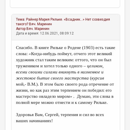
Тема:
Райнер Мария Рильке. «Всадник...» Нет созвездия
такого?
Вяч. Маринин
Автор
Вяч. Маринин
Дата и время: 12.06.2021, 08:09:12
Спасибо. В книге Рильке о Родене (1903) есть такие
слова:
«
Когда-нибудь поймут, отчего этот великий
художник стал таким великим: оттого, что он был
тружеником и хотел только одного –
целиком,
всеми своими силами вникнуть в низменное и
жестокое бытие своего мастерства
(
курсив
мой,
- В.М.).
В этом было своего рода отречение от
жизни, но как раз этим терпением он победил: его
мастерство овладело миром»
.
Думаю, эти слова в
полной мере можно отнести и к самому Рильке.
Здоровья Вам, Сергей, терпения и сил во всех
ваших начинаниях!