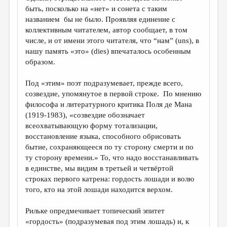
быть, посколько на «нет» и сонета с таким
названием бы не было. Проявляя единение с
коллективным читателем, автор сообщает, в том
числе, и от имени этого читателя, что “нам” (uns), в
нашу память «это» (dies) впечаталось особенным
образом.
Под «этим» поэт подразумевает, прежде всего,
созвездие, упомянутое в первой строке. По мнению
философа и литературного критика Поля де Мана
(1919-1983), «созвездие обозначает
всеохватывающую форму тотализации,
восстановление языка, способного обрисовать
бытие, сохраняющееся по ту сторону смерти и по
ту сторону времени.» То, что надо восстанавливать
в единстве, мы видим в третьей и четвёртой
строках первого катрена: гордость лошади и волю
того, кто на этой лошади находится верхом.
Рильке опредмечивает топический эпитет
«гордость» (подразумевая под этим лошадь) и, к