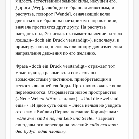
милость естественной земной силы, несущей его.
Дорога [Weg], свободно избранная животным, и
распутье, поворот [Wende], означающий волю
двигаться в избранном наездником направлениии,
вначале противятся друг другу. На распутье
наездник подаёт сигнал, оказывает давление на тело
лошади/«doch ein Druck verständigt»), используя, к
примеру, повод, шенкель или шпору для изменения
направления движения по его желанию.
Фраза «doch ein Druck verständigt» отражает тот
момент, когда разные воли согласованы
возможностями участников, приобретающими
легкость внешней свободы. Противоположные воли
перемежаются. Открывается новое пространство:
(«Neue Weite» /«Новые дали»). «Und die zwei sind
eins» / «И двое суть одно.» Здесь нельзя не увидеть
отсылку к Библии (Первое послание Коринфянам
:
«
Die
zwei
sind
eins
,
mit
Leib
und
Seele
»
/ вариант
синодального перевода на русский:
«ибо
сказано:
два будут одна плоть»).