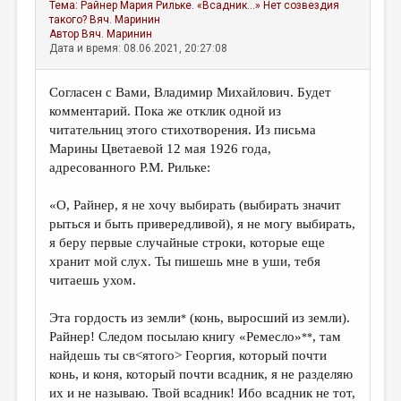
Тема:
Райнер Мария Рильке. «Всадник...» Нет созвездия
такого?
Вяч. Маринин
Автор
Вяч. Маринин
Дата и время: 08.06.2021, 20:27:08
Согласен с Вами, Владимир Михайлович. Будет
комментарий. Пока же отклик одной из
читательниц этого стихотворения. Из письма
Марины Цветаевой 12 мая 1926 года,
адресованного Р.М. Рильке:
«О, Райнер, я не хочу выбирать (выбирать значит
рыться и быть привередливой), я не могу выбирать,
я беру первые случайные строки, которые еще
хранит мой слух. Ты пишешь мне в уши, тебя
читаешь ухом.
Эта гордость из земли
(конь, выросший из земли).
*
Райнер! Следом посылаю книгу «Ремесло»
, там
**
найдешь ты св<ятого> Георгия, который почти
конь, и коня, который почти всадник, я не разделяю
их и не называю. Твой всадник! Ибо всадник не тот,