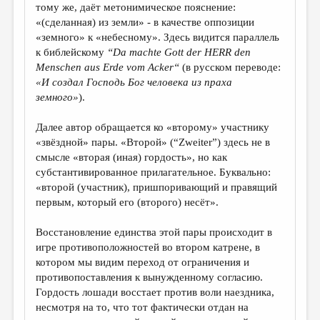
тому же, даёт метонимическое пояснение:
«(сделанная) из земли» - в качестве оппозиции
«земного» к «небесному». Здесь видится параллель
к библейскому
“
Da
machte
Gott
der
HERR
den
Menschen
aus
Erde
vom
Acker
“
(в русском переводе:
«И создал Господь Бог человека из праха
земного»
).
Далее автор обращается ко «второму» участнику
«звёздной» пары. «Второй» (“Zweiter”) здесь не в
смысле «вторая (иная) гордость», но как
cубстантивированное прилагательное. Буквально:
«второй (участник), пришпоривающий и правящий
первым, который его (второго) несёт».
Восстановление единства этой пары происходит в
игре противоположностей во втором катрене, в
котором мы видим переход от ограничения и
противопоставления к вынужденному согласию.
Гордость лошади восстает против воли наездника,
несмотря на то, что тот фактически отдан на