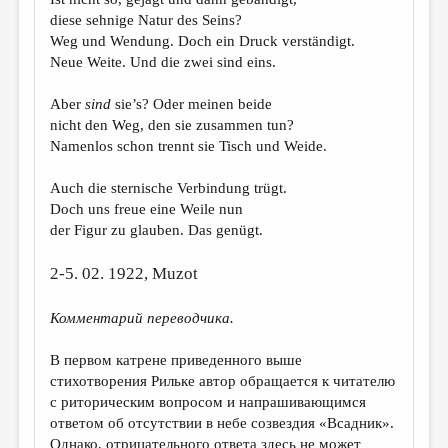
МАЛАЯ ПРОЗА
diese sehnige Natur des Seins?
ЭССЕИСТИКА
Weg und Wendung. Doch ein Druck verständigt.
Neue Weite. Und die zwei sind eins.
ЛИТЕРАТУРОВЕДЕНИЕ
Aber
sind
sie’s? Oder meinen beide
КУЛЬТУРОВЕДЕНИЕ
nicht den Weg, den sie zusammen tun?
ПУБЛИЦИСТИКА
Namenlos schon trennt sie Tisch und Weide.
РЕЦЕНЗИРОВАНИЕ
Auch die sternische Verbindung trügt.
Doch uns freue eine Weile nun
ЦИКЛЫ ПУБЛИКАЦИЙ
der Figur zu glauben. Das genügt.
ТРЕДИАКОВСКИЙ
2-5. 02. 1922, Muzot
МЕДИА
Комментарий переводчика.
ВКОНТАКТЕ
В первом катрене приведенного выше
стихотворения Рильке автор обращается к читателю
с риторическим вопросом и напрашивающимся
ответом об отсутствии в небе созвездия «Всадник».
Однако, отрицательного ответа здесь не может