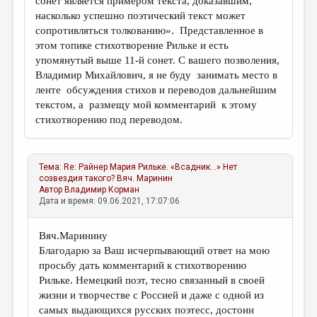
сонет является примером текста, доказавшим,
насколько успешно поэтический текст может
сопротивляться толкованию». Представленное в
этом топике стихотворение Рильке и есть
упомянутый выше 11-й сонет. С вашего позволения,
Владимир Михайлович, я не буду занимать место в
ленте обсуждения стихов и переводов дальнейшим
текстом, а размещу мой комментарий к этому
стихотворению под переводом.
Тема:
Re: Райнер Мария Рильке. «Всадник...» Нет
созвездия такого?
Вяч. Маринин
Автор
Владимир Корман
Дата и время: 09.06.2021, 17:07:06
Вяч.Маринину
Благодарю за Ваш исчерпывающий ответ на мою
просьбу дать комментарий к стихотворению
Рильке. Немецкий поэт, тесно связанный в своей
жизни и творчестве с Россией и даже с одной из
самых выдающихся русских поэтесс, достоин