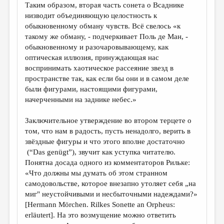
Таким образом, вторая часть сонета о Всаднике
низводит объединяющую целостность к
обыкновенному обману чувств. Всё свелось «к
такому же обману, - подчeркивает Поль де Ман, -
обыкновенному и разочаровывающему, как
оптическая иллюзия, принуждающая нас
воспринимать хаотическое рассеяние звезд в
пространстве так, как если бы они и в самом деле
были фигурами, настоящими фигурами,
начерченными на заднике небес.»
Заключительное утверждение во втором терцете о
том, что нам в радость, пусть ненадолго, верить в
звёздные фигуры и что этого вполне достаточно
(“Das genügt”), звучит как уступка читателю.
Понятна досада одного из комментаторов Рильке:
«Что должны мы думать об этом странном
самодовольстве, которое внезапно утоляет себя „на
миг" неустойчивыми и несбыточными надеждами?»
[Hermann Mörchen. Rilkes Sonette an Orpheus:
erläutert]. На это возмущение можно ответить