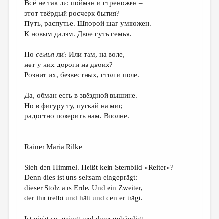
Всё не так ли: пойман и стреножен –
этот твёрдый росчерк бытия?
ДАЙДЖЕСТ
Путь, распутье. Шпорой шаг умножен.
ПРОИЗВЕДЕНИЯ
К новым далям. Двое суть семья.
ПЕРЕВОДЫ
Но
семья
ли? Или там, на воле,
нет у них дороги на двоих?
КОНКУРСЫ
Р
о
знит их, безвестных, стол и поле.
ДЕТСКАЯ КОМНАТА
Да, обман есть в звёздной вышине.
КНИЖНАЯ ПОЛКА
Но в фигуру ту, пускай на миг,
радостно поверить нам. Вполне.
ОБЗОР ЛИТЕРАТУРЫ
СТРАНИЦЫ ПАМЯТИ
Rainer Maria Rilke
ОБЪЯВЛЕНИЯ
Sieh den Himmel. Heißt kein Sternbild »Reiter«?
КОЛОНКА РЕДАКТОРА
Denn dies ist uns seltsam eingeprägt:
РЕДКОЛЛЕГИЯ
dieser Stolz aus Erde. Und ein Zweiter,
der ihn treibt und hält und den er trägt.
ОТ РЕДАКЦИИ
Ist nicht so, gejagt und dann gebändigt,