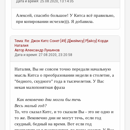
Дата и время: 25.08.2020, 13:14:35
Алексей, спасибо большое! У Китса всё правильно,
при копировании исчезли))). Я добавила.
Тема:
Re: Джон Китс Сонет [49] Д[жеймсу] P[айсу]
Корди
Наталия
Автор
Александр Лукьянов
Дата и время: 27.08.2020, 23:20:58
Наталия, Вы не совсем точно передали начальную
мысль Китса о преобразовании недели в столетие, а
"бедного, скудного" года в тысячелетия. У Вас
некая малопонятная фраза
Как вековечно дни могли бы течь
Весь малый год?
То, что сказал Китс, и то сказали Вы - это не одно и
то же. Вековечно дни не могут течь, если год
скудный, бедный на время. Вот если год