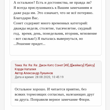
А остальное? Есть и достоинства, не правда ли?
Я всегда прислушиваюсь к Вашим замечаниям и
даже рада им. Это означает, что не всё потеряно.
Благодарю Вас.
Сонет содержит много временных категорий:
дважды неделя, столетие, тысячелетие, скудный
год, время, день, понедельник, вторник, мгновение
- вот сколько!) Я пыталась вывернуться, но
...Решение придет...
Тема:
Re: Re: Re: Джон Китс Сонет [49] Д[жеймсу] P[айсу]
Корди Наталия
Автор
Александр Лукьянов
Дата и время: 28.08.2020, 10:45:19
Остальное хорошо. И читается приятно, без
всяких тормозящих согласных, налезающих друг
на друга. Поправили верное замечание Флори.