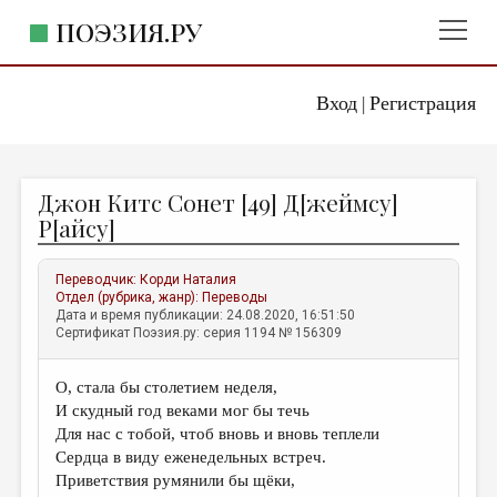
ПОЭЗИЯ.РУ
Вход
Регистрация
ГЛАВНОЕ МЕНЮ
|
ПОЭЗИЯ.РУ
ИЗДАТЕЛЬСТВО
Джон Китс Сонет [49] Д[жеймсу]
ЖАНРЫ
P[айсу]
АВТОРЫ
Переводчик:
Корди Наталия
КОММЕНТАРИИ
Отдел (рубрика, жанр):
Переводы
Дата и время публикации: 24.08.2020, 16:51:50
ЛИТСАЛОН
Сертификат Поэзия.ру: серия 1194 № 156309
НОВОСТИ
О, стала бы столетием неделя,
ПРАВИЛА САЙТА
И скудный год веками мог бы течь
Для нас с тобой, чтоб вновь и вновь теплели
ОТДЕЛЫ И РУБРИКИ
Сердца в виду еженедельных встреч.
Приветствия румянили бы щёки,
ИЗБРАННОЕ