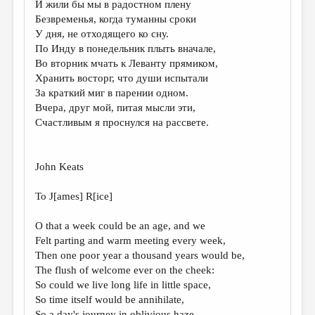
И жили бы мы в радостном плену
Безвременья, когда туманны сроки
ДАЙДЖЕСТ
У дня, не отходящего ко сну.
ПРОИЗВЕДЕНИЯ
По Инду в понедельник плыть вначале,
Во вторник мчать к Леванту прямиком,
ПЕРЕВОДЫ
Хранить восторг, что души испытали
За краткий миг в парении одном.
КОНКУРСЫ
Вчера, друг мой, питая мысли эти,
ДЕТСКАЯ КОМНАТА
Счастливым я проснулся на рассвете.
КНИЖНАЯ ПОЛКА
John Keats
ОБЗОР ЛИТЕРАТУРЫ
СТРАНИЦЫ ПАМЯТИ
To J[ames] R[ice]
ОБЪЯВЛЕНИЯ
O that a week could be an age, and we
Felt parting and warm meeting every week,
КОЛОНКА РЕДАКТОРА
Then one poor year a thousand years would be,
РЕДКОЛЛЕГИЯ
The flush of welcome ever on the cheek:
So could we live long life in little space,
ОТ РЕДАКЦИИ
So time itself would be annihilate,
So a day's journey in oblivious haze