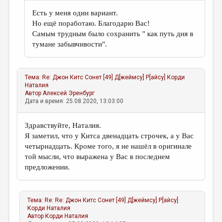
Есть у меня один вариант.
Но ещё поработаю. Благодарю Вас!
Самым трудным было сохранить " как путь дня в
тумане забывчивости".
Тема:
Re: Джон Китс Сонет [49] Д[жеймсу] P[айсу]
Корди
Наталия
Автор
Алексей Эренбург
Дата и время: 25.08.2020, 13:03:00
Здравствуйте, Наталия.
Я заметил, что у Китса двенадцать строчек, а у Вас
четырнадцать. Кроме того, я не нашёл в оригинале
той мысли, что выражена у Вас в последнем
предложении.
Тема:
Re: Re: Джон Китс Сонет [49] Д[жеймсу] P[айсу]
Корди Наталия
Автор
Корди Наталия