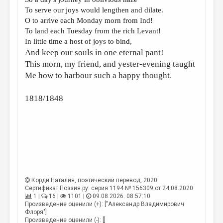
МАЛАЯ ПРОЗА
To serve our joys would lengthen and dilate.
ЭССЕИСТИКА
O to arrive each Monday morn from Ind!
To land each Tuesday from the rich Levant!
ЛИТЕРАТУРОВЕДЕНИЕ
In little time a host of joys to bind,
And keep our souls in one eternal pant!
КУЛЬТУРОВЕДЕНИЕ
This morn, my friend, and yester-evening taught
ПУБЛИЦИСТИКА
Me how to harbour such a happy thought.
РЕЦЕНЗИРОВАНИЕ
1818/1848
ЦИКЛЫ ПУБЛИКАЦИЙ
ТРЕДИАКОВСКИЙ
МЕДИА
ВКОНТАКТЕ
Корди Наталия
, поэтический перевод, 2020
Сертификат Поэзия.ру: серия 1194 № 156309 от 24.08.2020
1 |
16 |
1101 |
09.08.2026. 08:57:10
Произведение оценили (+): ["Александр Владимирович
Флоря"]
Произведение оценили (-): []