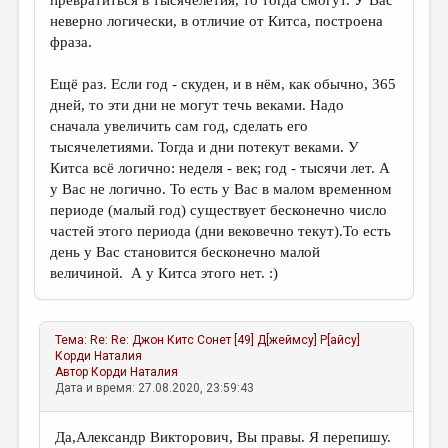
превратиться в тысячелетия, то тогда смогут. У Вас
неверно логически, в отличие от Китса, построена
фраза.
Ещё раз. Если год - скуден, и в нём, как обычно, 365
дней, то эти дни не могут течь веками. Надо
сначала увеличить сам год, сделать его
тысячелетиями. Тогда и дни потекут веками. У
Китса всё логично: неделя - век; год - тысячи лет. А
у Вас не логично. То есть у Вас в малом временном
периоде (малый год) существует бесконечно число
частей этого периода (дни вековечно текут).То есть
день у Вас становится бесконечно малой
величиной. А у Китса этого нет. :)
Тема:
Re: Re: Джон Китс Сонет [49] Д[жеймсу] P[айсу]
Корди Наталия
Автор
Корди Наталия
Дата и время: 27.08.2020, 23:59:43
Да,Александр Викторович, Вы правы. Я перепишу.