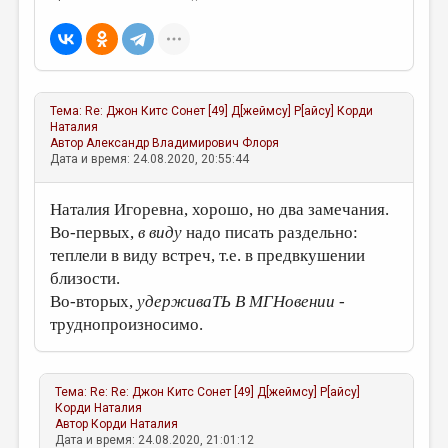
Тема:
Re: Джон Китс Сонет [49] Д[жеймсу] P[айсу]
Корди
Наталия
Автор
Александр Владимирович Флоря
Дата и время: 24.08.2020, 20:55:44
Наталия Игоревна, хорошо, но два замечания.
Во-первых,
в виду
надо писать раздельно:
теплели в виду встреч, т.е. в предвкушении
близости.
Во-вторых,
удерживаТЬ В МГНовении
-
труднопроизносимо.
Тема:
Re: Re: Джон Китс Сонет [49] Д[жеймсу] P[айсу]
Корди Наталия
Автор
Корди Наталия
Дата и время: 24.08.2020, 21:01:12