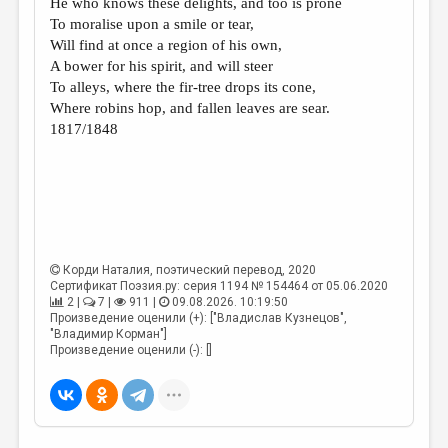
He who knows these delights, and too is prone
МАЛАЯ ПРОЗА
To moralise upon a smile or tear,
ЭССЕИСТИКА
Will find at once a region of his own,
A bower for his spirit, and will steer
ЛИТЕРАТУРОВЕДЕНИЕ
To alleys, where the fir-tree drops its cone,
Where robins hop, and fallen leaves are sear.
КУЛЬТУРОВЕДЕНИЕ
1817/1848
ПУБЛИЦИСТИКА
РЕЦЕНЗИРОВАНИЕ
ЦИКЛЫ ПУБЛИКАЦИЙ
ТРЕДИАКОВСКИЙ
Корди Наталия
, поэтический перевод, 2020
МЕДИА
Сертификат Поэзия.ру: серия 1194 № 154464 от 05.06.2020
2 |
7 |
911 |
09.08.2026. 10:19:50
Произведение оценили (+): ["Владислав Кузнецов",
ВКОНТАКТЕ
"Владимир Корман"]
Произведение оценили (-): []