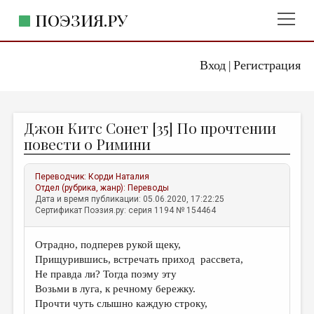
ПОЭЗИЯ.РУ
Вход
Регистрация
ГЛАВНОЕ МЕНЮ
|
ПОЭЗИЯ.РУ
ИЗДАТЕЛЬСТВО
Джон Китс Сонет [35] По прочтении
ЖАНРЫ
повести о Римини
АВТОРЫ
Переводчик:
Корди Наталия
КОММЕНТАРИИ
Отдел (рубрика, жанр):
Переводы
Дата и время публикации: 05.06.2020, 17:22:25
ЛИТСАЛОН
Сертификат Поэзия.ру: серия 1194 № 154464
НОВОСТИ
Отрадно, подперев рукой щеку,
ПРАВИЛА САЙТА
Прищурившись, встречать приход рассвета,
Не правда ли? Тогда поэму эту
ОТДЕЛЫ И РУБРИКИ
Возьми в луга, к речному бережку.
Прочти чуть слышно каждую строку,
ИЗБРАННОЕ