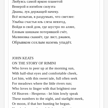
Любуясь самой яркою планетой
Венерой и изгибом силуэта
ДАЙДЖЕСТ
Дианы, лук держащей начеку.
ПРОИЗВЕДЕНИЯ
Всё испытав, в раздумьях, что светлее:
Улыбка счастья иль слеза невзгод,
ПЕРЕВОДЫ
Войди в свой дом, где шустро по аллее,
Еловым шишкам потерявшей счёт,
КОНКУРСЫ
Малиновка скакнёт, где лист, ржавея,
ДЕТСКАЯ КОМНАТА
Обрывком сохлым наземь упадёт.
КНИЖНАЯ ПОЛКА
ОБЗОР ЛИТЕРАТУРЫ
JOHN KEATS
ON THE STORY OF RIMINI
СТРАНИЦЫ ПАМЯТИ
Who loves to peer up at the morning sun,
With half-shut eyes and comfortable cheek,
ОБЪЯВЛЕНИЯ
Let him, with this sweet tale, full often seek
For meadows where the little rivers run;
КОЛОНКА РЕДАКТОРА
Who loves to linger with that brightest one
РЕДКОЛЛЕГИЯ
Of Heaven - Hesperus - let him lowly speak
These numbers to the night, and starlight meek,
ОТ РЕДАКЦИИ
Or moon, if that her hunting be begun.