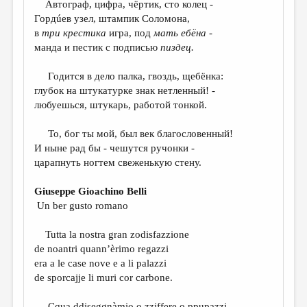
Автограф, цифра, чёртик, сто колец -
Гордúев узел, штампик Соломона,
ДАЙДЖЕСТ
в
три крестика
игра, под
мать ебёна
-
ПРОИЗВЕДЕНИЯ
манда и пестик с подписью
пиздец.
ПЕРЕВОДЫ
Годится в дело палка, гвоздь, щебёнка:
глубок на штукатурке знак нетленный! -
КОНКУРСЫ
любуешься, штукарь, работой тонкой.
ДЕТСКАЯ КОМНАТА
То, бог ты мой, был век благословенный!
КНИЖНАЯ ПОЛКА
И ныне рад бы - чешутся ручонки -
царапнуть ногтем свеженькую стену.
ОБЗОР ЛИТЕРАТУРЫ
СТРАНИЦЫ ПАМЯТИ
Giuseppe Gioachino Belli
Un ber gusto romano
ОБЪЯВЛЕНИЯ
Tutta la nostra gran zodisfazzione
КОЛОНКА РЕДАКТОРА
de noantri quann’èrimo regazzi
РЕДКОЛЛЕГИЯ
era a le case nove e a li palazzi
de sporcajje li muri cor carbone.
ОТ РЕДАКЦИИ
Cqua ddiseggnàmio o zziffere o ppupazzi,