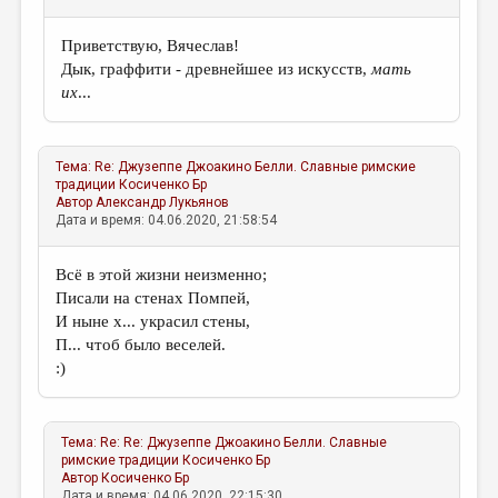
Приветствую, Вячеслав!
Дык, граффити - древнейшее из искусств,
мать
их
...
Тема:
Re: Джузеппе Джоакино Белли. Славные римские
традиции
Косиченко Бр
Автор
Александр Лукьянов
Дата и время: 04.06.2020, 21:58:54
Всё в этой жизни неизменно;
Писали на стенах Помпей,
И ныне х... украсил стены,
П... чтоб было веселей.
:)
Тема:
Re: Re: Джузеппе Джоакино Белли. Славные
римские традиции
Косиченко Бр
Автор
Косиченко Бр
Дата и время: 04.06.2020, 22:15:30