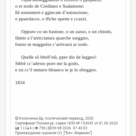
МАЛАЯ ПРОЗА
o er nodo de Cordiano e Ssalamone:
ЭССЕИСТИКА
llà nnummeri e ggiucate d’astrazzione,
o pparolacce, o ffiche uperte e ccazzi.
ЛИТЕРАТУРОВЕДЕНИЕ
Oppuro co un bastone, o un zasso, o un chiodo,
КУЛЬТУРОВЕДЕНИЕ
fàmio a l’arricciatura quarche sseggno,
ПУБЛИЦИСТИКА
fonno in maggnèra c’arrivassi ar zodo.
РЕЦЕНЗИРОВАНИЕ
Quelle sò bbell’età, pper dio de leggno!
Sibbè cc’adesso puro me la godo,
ЦИКЛЫ ПУБЛИКАЦИЙ
e ssi cc’è mmuro bbianco io je lo sfreggno.
ТРЕДИАКОВСКИЙ
1834
МЕДИА
ВКОНТАКТЕ
Косиченко Бр
, поэтический перевод, 2020
Сертификат Поэзия.ру: серия 1839 № 154347 от 01.06.2020
1 |
6 |
796 |
09.08.2026. 07:43:02
Произведение оценили (+): ["Вяч. Маринин"]