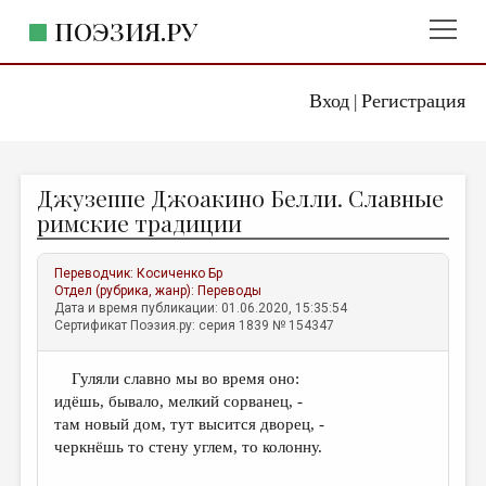
ПОЭЗИЯ.РУ
Вход
Регистрация
ГЛАВНОЕ МЕНЮ
|
ПОЭЗИЯ.РУ
ИЗДАТЕЛЬСТВО
Джузеппе Джоакино Белли. Славные
ЖАНРЫ
римские традиции
АВТОРЫ
Переводчик:
Косиченко Бр
КОММЕНТАРИИ
Отдел (рубрика, жанр):
Переводы
Дата и время публикации: 01.06.2020, 15:35:54
ЛИТСАЛОН
Сертификат Поэзия.ру: серия 1839 № 154347
НОВОСТИ
Гуляли славно мы во время оно:
ПРАВИЛА САЙТА
идёшь, бывало, мелкий сорванец, -
там новый дом, тут высится дворец, -
ОТДЕЛЫ И РУБРИКИ
черкнёшь то стену углем, то колонну.
ИЗБРАННОЕ