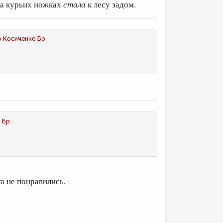
на курьих ножках
стала
к лесу задом.
о
Косиченко Бр
 Бр
та не понравились.