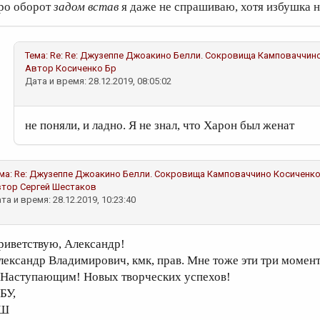
ро оборот
задом встав
я даже не спрашиваю, хотя избушка 
Тема:
Re: Re: Джузеппе Джоакино Белли. Сокровища Камповаччин
Автор
Косиченко Бр
Дата и время: 28.12.2019, 08:05:02
не поняли, и ладно. Я не знал, что Харон был женат
ма:
Re: Джузеппе Джоакино Белли. Сокровища Камповаччино
Косиченко
втор
Сергей Шестаков
та и время: 28.12.2019, 10:23:40
риветствую, Александр!
лександр Владимирович, кмк, прав. Мне тоже эти три момен
 Наступающим! Новых творческих успехов!
БУ,
Ш