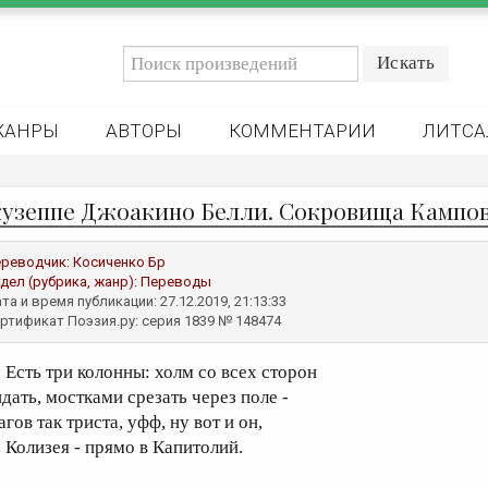
ЖАНРЫ
АВТОРЫ
КОММЕНТАРИИ
ЛИТСА
узеппе Джоакино Белли. Сокровища Кампо
реводчик:
Косиченко Бр
дел (рубрика, жанр):
Переводы
та и время публикации: 27.12.2019, 21:13:33
ртификат Поэзия.ру: серия 1839 № 148474
сть три колонны: холм со всех сторон
идать, мостками срезать через поле -
гов так триста, уфф, ну вот и он,
з Колизея - прямо в Капитолий.