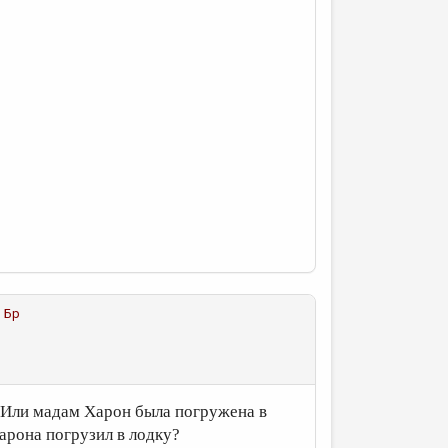
 Бр
? Или мадам Харон была погружена в
Харона погрузил в лодку?