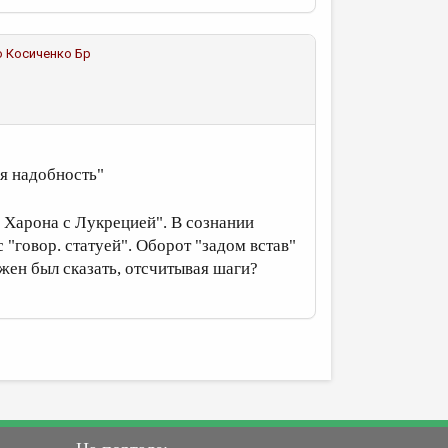
о
Косиченко Бр
ая надобность"
а Харона с Лукрецией". В сознании
"говор. статуей". Оборот "задом встав"
лжен был сказать, отсчитывая шаги?