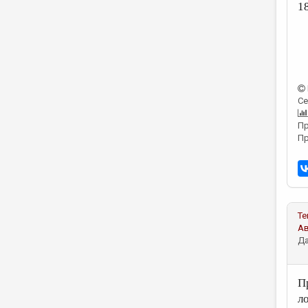
1
Се
Пр
Пр
Те
А
Да
П
л