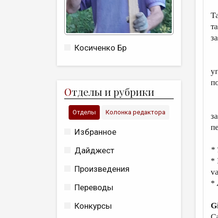
Н
T
т
з
Косиченко Бр
О
уп
п
О
тделы и рубрики
Т
Отделы
Колонка редактора
з
пе
Избранное
*
Дайджест
*
Произведения
va
*
Переводы
G
Конкурсы
C