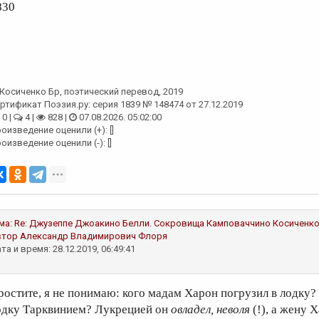
830
Косиченко Бр
, поэтический перевод, 2019
ртификат Поэзия.ру: серия 1839 № 148474 от 27.12.2019
0 |
4 |
828 |
07.08.2026. 05:02:00
оизведение оценили (+): []
оизведение оценили (-): []
ма:
Re: Джузеппе Джоакино Белли. Сокровища Камповаччино
Косиченко
втор
Александр Владимирович Флоря
та и время: 28.12.2019, 06:49:41
ростите, я не понимаю: кого мадам Харон погрузил в лодку
одку Тарквинием? Лукрецией он
овладел, неволя
(!), а жену 