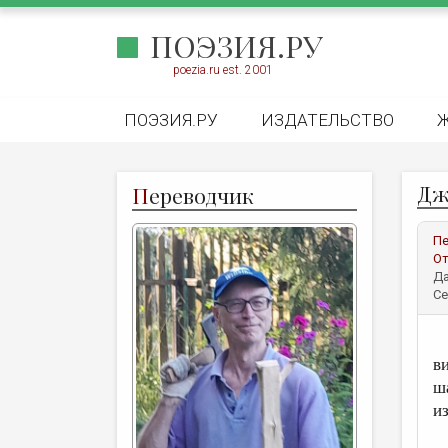
ПОЭЗИЯ.РУ
poezia.ru est. 2001
ПОЭЗИЯ.РУ
ИЗДАТЕЛЬСТВО
Дж
П
ереводчик
Пе
От
Да
Се
Е
в
ша
и