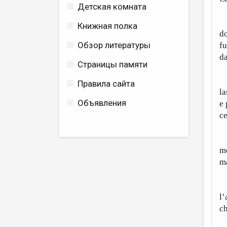
Детская комната
Le
Книжная полка
do
Обзор литературы
fu
da
Страницы памяти
A
Правила сайта
la
Объявления
e 
ce
V
mó
ma
I
l’
ch