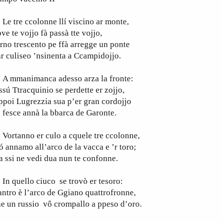
 tre ccolonne llí viscino ar monte,
ve te vojjo fà passà tte vojjo,
rno trescento pe ffà arregge un ponte
r culiseo ’nsinenta a Ccampidojjo.
 mmanimanca adesso arza la fronte:
ssú Ttracquinio se perdette er zojjo,
ppoi Lugrezzia sua p’er gran cordojjo
 fesce annà la bbarca de Garonte.
ortanno er culo a cquele tre ccolonne,
 annamo all’arco de la vacca e ’r toro;
 ssi ne vedi dua nun te confonne.
n quello ciuco se trovò er tesoro:
antro è l’arco de Ggiano quattrofronne,
e un russio vô crompallo a ppeso d’oro.