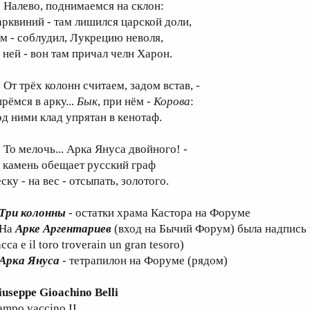
алево, поднимаемся на склон:
арквиний - там лишился царской доли,
ам - соблудил, Лукрецию неволя,
а ней - вон там причал челн Харон.
т трёх колонн считаем, задом встав, -
рёмся в арку...
Бык
, при нём -
Корова
:
од ними клад упрятан в кенотаф.
о мелочь... Арка Януса двойного! -
а камень обещает русский граф
ску - на вес - отсыпать, золотого.
Три колонны
- остатки храма Кастора на Форуме
 На
Арке Аргентариев
(вход на Бычий Форум) была надпись 
cca e il toro troverain un gran tesoro)
Арка Януса
- тетрапилон на Форуме (рядом)
iuseppe Gioachino Belli
ampo vaccino II