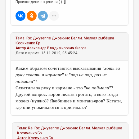
Произведение оценили (-): []
Тема:
Re: Джузеппе Джоакино Белли. Мелкая рыбёшка
Косиченко Бр
Автор
Александр Владимирович Флоря
Дата и время: 15.11.2019, 05:45:24
Каким образом сочетаются высказывания "
хоть за
руку схвати в кармане
" и "
вор не вор, раз не
поймали
"?
Схватили за руку в кармане - это "
не поймали
"?
Другой вопрос: воров нельзя трогать, а кого тогда
можно (нужно)? Якобинцев и монтаньяров? Кстати,
где они упоминаются в оригинале?
Тема:
Re: Re: Джузеппе Джоакино Белли. Мелкая рыбёшка
Косиченко Бр
Автор
Косиченко Бр