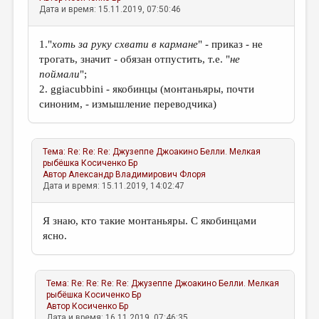
Дата и время: 15.11.2019, 07:50:46
1."
хоть за руку схвати в кармане
" - приказ - не
трогать, значит - обязан отпустить, т.е. "
не
поймали
";
2. ggiacubbini - якобинцы (монтаньяры, почти
синоним, - измышление переводчика)
Тема:
Re: Re: Re: Джузеппе Джоакино Белли. Мелкая
рыбёшка
Косиченко Бр
Автор
Александр Владимирович Флоря
Дата и время: 15.11.2019, 14:02:47
Я знаю, кто такие монтаньяры. С якобинцами
ясно.
Тема:
Re: Re: Re: Re: Джузеппе Джоакино Белли. Мелкая
рыбёшка
Косиченко Бр
Автор
Косиченко Бр
Дата и время: 16.11.2019, 07:46:35