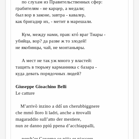
по слухам из Правительственных сфер:
грабителям - не карцер, а медали;
ДАЙДЖЕСТ
был вор в законе, завтра - кавалер,
ПРОИЗВЕДЕНИЯ
как бригадир их, - метит в марешали.
ПЕРЕВОДЫ
Кум, между нами, прав: ктó враг Тиары -
убийца, вор? да разве ж то злодей!
КОНКУРСЫ
не якобинцы, чай, не монтаньяры.
ДЕТСКАЯ КОМНАТА
А мест не так уж много у властей:
КНИЖНАЯ ПОЛКА
тащить в тюрьму карманника с базара -
куда девать порядочных людей?
ОБЗОР ЛИТЕРАТУРЫ
СТРАНИЦЫ ПАМЯТИ
Giuseppe Gioachino Belli
Le catture
ОБЪЯВЛЕНИЯ
M’arrivò inzino a ddí un cherubbiggnere
КОЛОНКА РЕДАКТОРА
che mmó lloro li ladri, anche a ttrovalli
РЕДКОЛЛЕГИЯ
magaraddio sull’atto der mestiere,
nun ze danno ppiú ppena d’acchiappalli,
ОТ РЕДАКЦИИ
perch’er Governo se pijja er piascere,