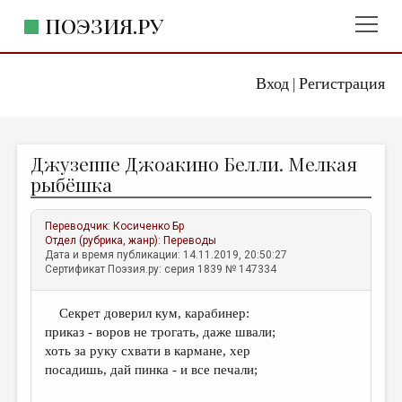
ПОЭЗИЯ.РУ
Вход
Регистрация
ГЛАВНОЕ МЕНЮ
|
ПОЭЗИЯ.РУ
ИЗДАТЕЛЬСТВО
Джузеппе Джоакино Белли. Мелкая
ЖАНРЫ
рыбёшка
АВТОРЫ
Переводчик:
Косиченко Бр
КОММЕНТАРИИ
Отдел (рубрика, жанр):
Переводы
Дата и время публикации: 14.11.2019, 20:50:27
ЛИТСАЛОН
Сертификат Поэзия.ру: серия 1839 № 147334
НОВОСТИ
Секрет доверил кум, карабинер:
ПРАВИЛА САЙТА
приказ - воров не трогать, даже швали;
хоть за руку схвати в кармане, хер
ОТДЕЛЫ И РУБРИКИ
посадишь, дай пинка - и все печали;
ИЗБРАННОЕ