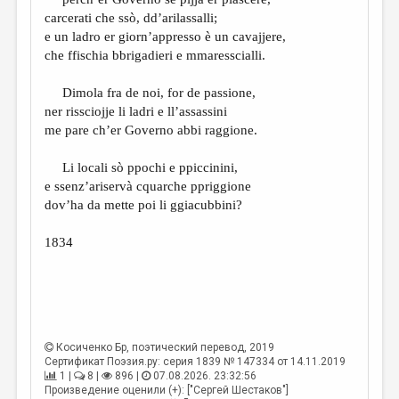
МАЛАЯ ПРОЗА
carcerati che ssò, dd’arilassalli;
ЭССЕИСТИКА
e un ladro er giorn’appresso è un cavajjere,
che ffischia bbrigadieri e mmaresscialli.
ЛИТЕРАТУРОВЕДЕНИЕ
Dimola fra de noi, for de passione,
КУЛЬТУРОВЕДЕНИЕ
ner rissciojje li ladri e ll’assassini
ПУБЛИЦИСТИКА
me pare ch’er Governo abbi raggione.
РЕЦЕНЗИРОВАНИЕ
Li locali sò ppochi e ppiccinini,
e ssenz’ariservà cquarche ppriggione
ЦИКЛЫ ПУБЛИКАЦИЙ
dov’ha da mette poi li ggiacubbini?
ТРЕДИАКОВСКИЙ
1834
МЕДИА
ВКОНТАКТЕ
Косиченко Бр
, поэтический перевод, 2019
Сертификат Поэзия.ру: серия 1839 № 147334 от 14.11.2019
1 |
8 |
896 |
07.08.2026. 23:32:56
Произведение оценили (+): ["Сергей Шестаков"]