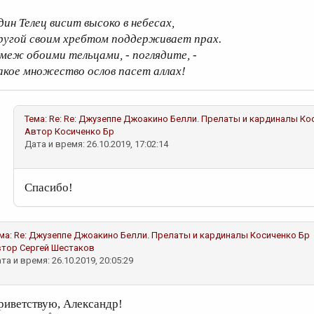
дин Телец висит высоко в небесах,
ругой своим хребтом поддерживает прах.
 меж обоими тельцами, - поглядите, -
акое множество ослов пасет аллах!
Тема:
Re: Re: Джузеппе Джоакино Белли. Прелаты и кардиналы
Ко
Автор
Косиченко Бр
Дата и время: 26.10.2019, 17:02:14
Спасибо!
ма:
Re: Джузеппе Джоакино Белли. Прелаты и кардиналы
Косиченко Бр
втор
Сергей Шестаков
та и время: 26.10.2019, 20:05:29
риветствую, Александр!