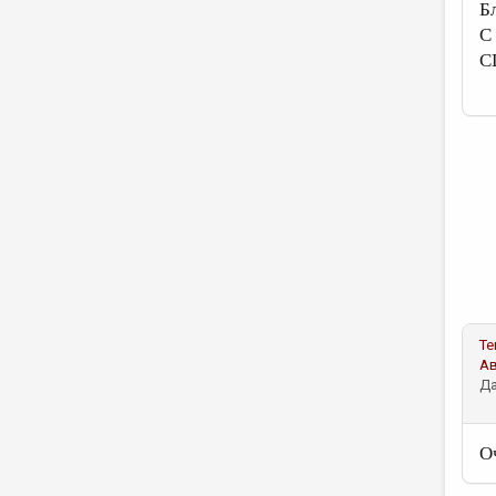
Б
С 
С
Те
А
Да
О