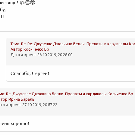
лестяще! 👍👏🤓
бу,
Ш
Тема:
Re: Re: Джузеппе Джоакино Белли. Прелаты и кардиналы
Ко
Автор
Косиченко Бр
Дата и время: 26.10.2019, 20:28:00
Спасибо, Сергей!
ма:
Re: Джузеппе Джоакино Белли. Прелаты и кардиналы
Косиченко Бр
втор
Ирина Бараль
та и время: 27.10.2019, 20:57:22
чень хорошо!