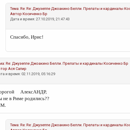
Тема:
Re: Re: Джузеппе Джоакино Белли. Прелаты и кардиналы
Ко
Автор
Косиченко Бр
Дата и время: 27.10.2019, 21:47:43
Спасибо, Ирис!
ма:
Re: Джузеппе Джоакино Белли. Прелаты и кардиналы
Косиченко Бр
втор
Ася Сапир
та и время: 02.11.2019, 05:16:29
орогой АлексАНДР,
ы не в Риме родились??
.М.
Тема:
Re: Re: Джузеппе Джоакино Белли. Прелаты и кардиналы
Ко