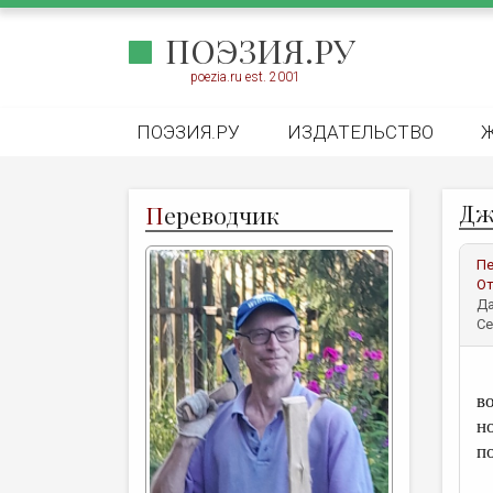
ПОЭЗИЯ.РУ
poezia.ru est. 2001
ПОЭЗИЯ.РУ
ИЗДАТЕЛЬСТВО
Дж
П
ереводчик
Пе
От
Да
Се
В
в
н
п