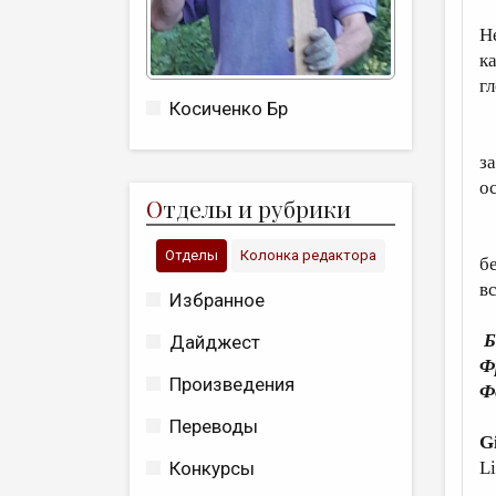
В
Н
к
г
Косиченко Бр
Н
з
о
О
тделы и рубрики
С
Отделы
Колонка редактора
б
в
Избранное
Б
Дайджест
Ф
Произведения
Ф
Переводы
G
Li
Конкурсы