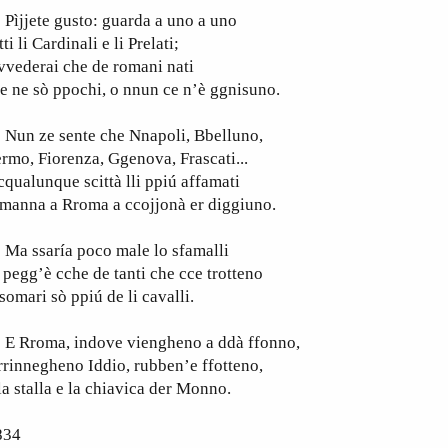
ìjjete gusto: guarda a uno a uno
tti li Cardinali e li Prelati;
vvederai che de romani nati
e ne sò ppochi, o nnun ce n’è ggnisuno.
un ze sente che Nnapoli, Bbelluno,
rmo, Fiorenza, Ggenova, Frascati...
cqualunque scittà lli ppiú affamati
 manna a Rroma a ccojjonà er diggiuno.
a ssaría poco male lo sfamalli
 pegg’è cche de tanti che cce trotteno
 somari sò ppiú de li cavalli.
 Rroma, indove viengheno a ddà ffonno,
rrinnegheno Iddio, rubben’e ffotteno,
la stalla e la chiavica der Monno.
834