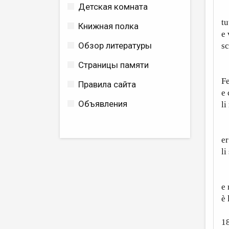
Детская комната
P
tu
Книжная полка
e 
Обзор литературы
sc
Страницы памяти
N
Fe
Правила сайта
e 
Объявления
li
M
er
li
E
e 
è 
1