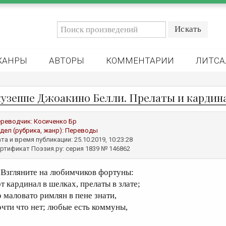
ЖАНРЫ
АВТОРЫ
КОММЕНТАРИИ
ЛИТСА
узеппе Джоакино Белли. Прелаты и кардин
реводчик:
Косиченко Бр
дел (рубрика, жанр):
Переводы
та и время публикации: 25.10.2019, 10:23:28
ртификат Поэзия.ру: серия 1839 № 146862
згляните на любимчиков фортуны:
от кардинал в шелках, прелаты в злате;
о маловато римлян в пене знати,
очти что нет; любые есть коммуны,