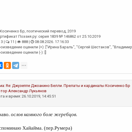
Косиченко Бр
, поэтический перевод, 2019
ртификат Поэзия.ру: серия 1839 № 146862 от 25.10.2019
3 |
11 |
888 |
08.08.2026. 17:16:33
оизведение оценили (+): ["Ирина Бараль", "Сергей Шестаков", "Владими
оизведение оценили (-): []
ма:
Re: Джузеппе Джоакино Белли. Прелаты и кардиналы
Косиченко Бр
втор
Александр Лукьянов
та и время: 26.10.2019, 14:45:51
раво.
ослов намного боле жеребцов.
споминаю Хайайма. (пер.Румера)