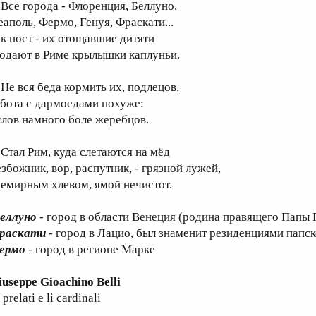
се города - Флоренция, Беллуно,
еаполь, Фермо, Генуя, Фраскати...
ак пост - их отощавшие дитяти
лодают в Риме крылышки каплуньи.
е вся беда кормить их, подлецов,
абота с дармоедами похуже:
слов намного боле жеребцов.
тал Рим, куда слетаются на мёд
езбожник, вор, распутник, - грязной лужей,
семирным хлевом, ямой нечистот.
еллуно
- город в области Венеция (родина правящего Папы 
раскати
- город в Лацио, был знаменит резиденциями папск
ермо
- город в регионе Марке
iuseppe Gioachino Belli
 prelati e li cardinali