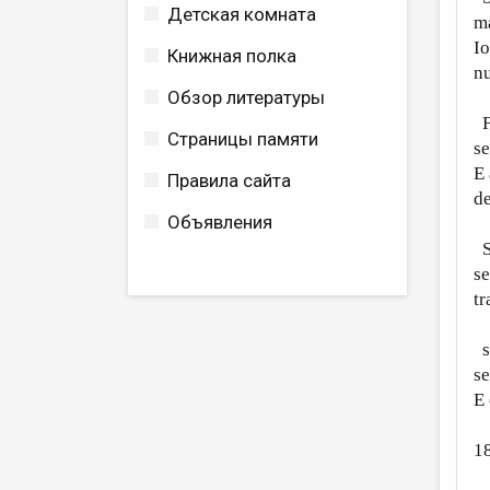
Детская комната
m
Io
Книжная полка
nu
Обзор литературы
Fi
Страницы памяти
se
E 
Правила сайта
de
Объявления
Se
se
tr
st
se
E 
1