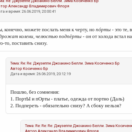
ма:
Re: Джузеппе Джоакино Белли. Зима
Косиченко Бр
втор
Александр Владимирович Флоря
та и время: 26.06.2019, 20:00:41
ы, конечно, можете послать меня к черту, но
пóрты
- это те,
..дрожат колени, челюстью подпёрты
- он от холода встал н
о-то, поставить снизу.
Тема:
Re: Re: Джузеппе Джоакино Белли. Зима
Косиченко Бр
Автор
Косиченко Бр
Дата и время: 26.06.2019, 20:12:19
Пошлю, без сомнения:
1. ПортЫ и пОрты - платье, одежда от портно (Даль)
2. Подпереть - обязательно снизу? А сбоку нельзя?
Тема:
Re: Re: Re: Джузеппе Джоакино Белли. Зима
Косичен
Автор
Александр Владимирович Флоря