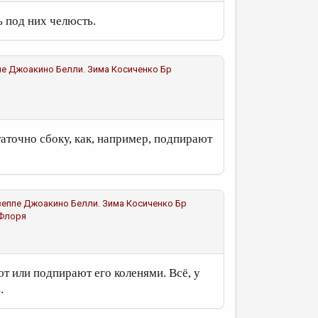
ь под них челюсть.
еппе Джоакино Белли. Зима
Косиченко Бр
таточно сбоку, как, например, подпирают
Джузеппе Джоакино Белли. Зима
Косиченко Бр
 Флоря
т или подпирают его коленями. Всё, у
.