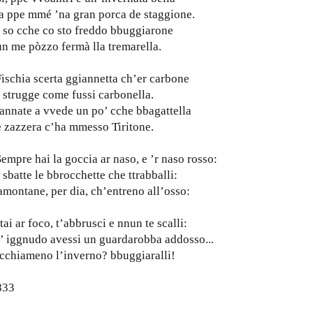
a ppe mmé ’na gran porca de staggione.
 so cche co sto freddo bbuggiarone
n me pòzzo fermà lla tremarella.
schia scerta ggiannetta ch’er carbone
 strugge come fussi carbonella.
annate a vvede un po’ cche bbagattella
 zazzera c’ha mmesso Tiritone.
mpre hai la goccia ar naso, e ’r naso rosso:
 sbatte le bbrocchette che ttrabballi:
amontane, per dia, ch’entreno all’osso:
ai ar foco, t’abbrusci e nnun te scalli:
’ iggnudo avessi un guardarobba addosso...
cchiameno l’inverno? bbuggiaralli!
833