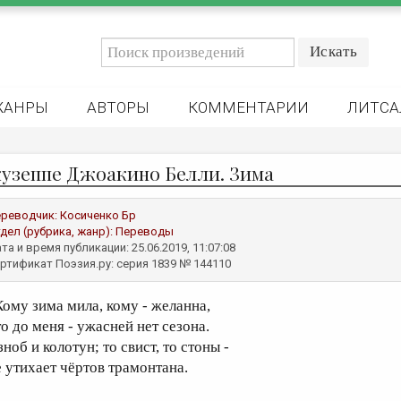
ЖАНРЫ
АВТОРЫ
КОММЕНТАРИИ
ЛИТСА
узеппе Джоакино Белли. Зима
реводчик:
Косиченко Бр
дел (рубрика, жанр):
Переводы
та и время публикации: 25.06.2019, 11:07:08
ртификат Поэзия.ру: серия 1839 № 144110
ому зима мила, кому - желанна,
то до меня - ужасней нет сезона.
ноб и колотун; то свист, то стоны -
е утихает чёртов трамонтана.