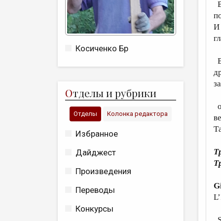
В
п
И
г
Косиченко Бр
В
д
з
О
тделы и рубрики
о
Отделы
Колонка редактора
ве
Т
Избранное
Т
Дайджест
Т
Произведения
G
Переводы
L
Конкурсы
Sì