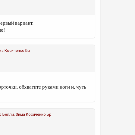
первый вариант.
ше!
ма
Косиченко Бр
орточки, обхватите руками ноги и, чуть
но Белли. Зима
Косиченко Бр