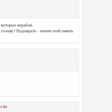
 в которых корабли.
а голову? Подпирать - значит
под
ставить
ко Бр