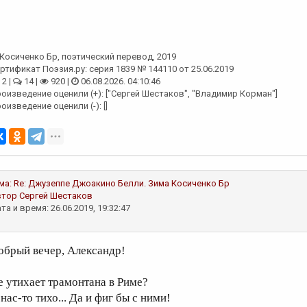
Косиченко Бр
, поэтический перевод, 2019
ртификат Поэзия.ру: серия 1839 № 144110 от 25.06.2019
2 |
14 |
920 |
06.08.2026. 04:10:46
оизведение оценили (+): ["Сергей Шестаков", "Владимир Корман"]
оизведение оценили (-): []
ма:
Re: Джузеппе Джоакино Белли. Зима
Косиченко Бр
втор
Сергей Шестаков
та и время: 26.06.2019, 19:32:47
обрый вечер, Александр!
е утихает трамонтана в Риме?
нас-то тихо... Да и фиг бы с ними!