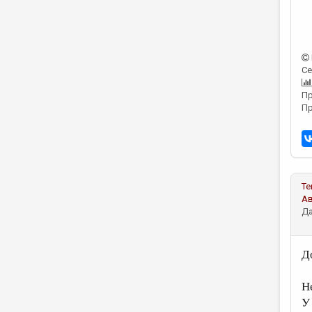
Се
Пр
Пр
Те
А
Да
Д
Н
У 