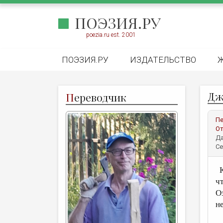
ПОЭЗИЯ.РУ
poezia.ru est. 2001
ПОЭЗИЯ.РУ
ИЗДАТЕЛЬСТВО
Дж
П
ереводчик
Пе
От
Да
Се
К
ч
Оз
н