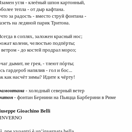
замен угля - клеёный шпон картонный,
оболее тепла - от дыр кафтана.
 что за радость - вместо струй фонтана -
лазеть на ледяной парик Тритона.
сегда в соплях, заложен красный нос;
рожат колени, челюстью подпёрты;
а ветром - до костей продрал мороз;
чаг дымит, не грея, - тлеют пóрты;
сь гардероб напялив - гол и бос...
ак как насчёт зимы? Идите к чёрту!
рамонтана
- холодный северный ветер
ритон
- фонтан Бернини на Пьяцца Барберини в Риме
iuseppe Gioachino Belli
’INVERNO
, ppe vvoantri è un’invernata bella