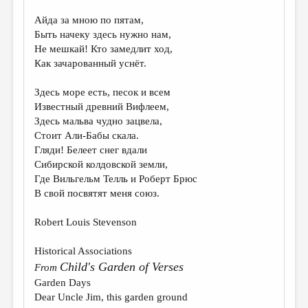
ДАЙДЖЕСТ
Айда за мною по пятам,
Быть начеку здесь нужно нам,
ПРОИЗВЕДЕНИЯ
Не мешкай! Кто замедлит ход,
Как зачарованный уснёт.
ПЕРЕВОДЫ
КОНКУРСЫ
Здесь море есть, песок и всем
Известный древний Вифлеем,
ДЕТСКАЯ КОМНАТА
Здесь мальва чудно зацвела,
Стоит Али-Бабы скала.
КНИЖНАЯ ПОЛКА
Гляди! Белеет снег вдали
ОБЗОР ЛИТЕРАТУРЫ
Сибирской колдовской земли,
Где Вильгельм Телль и Роберт Брюс
СТРАНИЦЫ ПАМЯТИ
В свой посвятят меня союз.
ОБЪЯВЛЕНИЯ
Robert Louis Stevenson
КОЛОНКА РЕДАКТОРА
Historical Associations
РЕДКОЛЛЕГИЯ
Child's Garden of Verses
From
Garden Days
ОТ РЕДАКЦИИ
Dear Uncle Jim, this garden ground