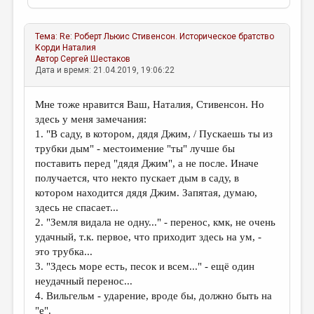
Тема:
Re: Роберт Льюис Стивенсон. Историческое братство
Корди Наталия
Автор
Сергей Шестаков
Дата и время: 21.04.2019, 19:06:22
Мне тоже нравится Ваш, Наталия, Стивенсон. Но
здесь у меня замечания:
1. "В саду, в котором, дядя Джим, / Пускаешь ты из
трубки дым" - местоимение "ты" лучше бы
поставить перед "дядя Джим", а не после. Иначе
получается, что некто пускает дым в саду, в
котором находится дядя Джим. Запятая, думаю,
здесь не спасает...
2. "Земля видала не одну..." - перенос, кмк, не очень
удачный, т.к. первое, что приходит здесь на ум, -
это трубка...
3. "Здесь море есть, песок и всем..." - ещё один
неудачный перенос...
4. Вильгельм - ударение, вроде бы, должно быть на
"е".