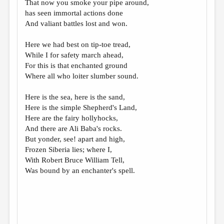
МАЛАЯ ПРОЗА
That now you smoke your pipe around,
has seen immortal actions done
ЭССЕИСТИКА
And valiant battles lost and won.
ЛИТЕРАТУРОВЕДЕНИЕ
Here we had best on tip-toe tread,
КУЛЬТУРОВЕДЕНИЕ
While I for safety march ahead,
For this is that enchanted ground
ПУБЛИЦИСТИКА
Where all who loiter slumber sound.
РЕЦЕНЗИРОВАНИЕ
Here is the sea, here is the sand,
ЦИКЛЫ ПУБЛИКАЦИЙ
Here is the simple Shepherd's Land,
Here are the fairy hollyhocks,
ТРЕДИАКОВСКИЙ
And there are Ali Baba's rocks.
But yonder, see! apart and high,
МЕДИА
Frozen Siberia lies; where I,
ВКОНТАКТЕ
With Robert Bruce William Tell,
Was bound by an enchanter's spell.