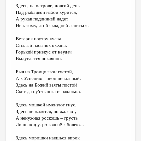
МАЛАЯ ПРОЗА
Здесь, на острове, долгий день
Над рыбацкой избой курится,
ЭССЕИСТИКА
А рукав подлинней надет
ЛИТЕРАТУРОВЕДЕНИЕ
Не к тому, чтоб складней лениться.
КУЛЬТУРОВЕДЕНИЕ
Ветерок поутру кусач –
Стылый пасынок океана.
ПУБЛИЦИСТИКА
Горький привкус от неудач
РЕЦЕНЗИРОВАНИЕ
Выдувается покаянно.
ЦИКЛЫ ПУБЛИКАЦИЙ
Был на Троицу звон густой,
А к Успению – звон печальный.
ТРЕДИАКОВСКИЙ
Здесь на Божий взяты постой
МЕДИА
Скит да пу'стынька изначально.
ВКОНТАКТЕ
Здесь мошкой именуют гнус,
Здесь не жалятся, но жалеют,
А ненужная роскошь – грусть
Лишь под утро кольнёт: болею…
Здесь морошки наешься впрок