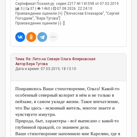
Сертификат Поэзия.ру: серия 2217 № 141598 от 07.03.2019
3 |
37 |
1460 |
07.08.2026. 22:24:10
Произведение оценили (+): ["Вячеслав Егиазаров", "Сергей
Погодаев", "Вера Тугова"]
Произведение оценили (-): []
Тема:
Re: Лето на Севере
Ольга Флярковская
Автор
Вера Тугова
Дата и время: 07.03.2019, 18:13:10
Понравилось Ваше стихотворение, Ольга! Какой-то
особенный северный колорит в нём и не только в
пейзаже, в самом укладе жизни. Такое впечатление,
что Вы здесь - исконный житель, многое знаете и
чувствуете изнутри.
Природа, быт, характеры - всё выписано с какой-то
глубинной правдой, со знанием дела.
Ваше стихотворение напомнило мне Карелию, где я