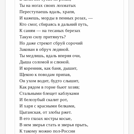
Ты на ногах своих лохматых
Переступаешь вдаль, храпя,
И кажешь, морды в пенных розах, —
Кто смог, сбираясь в дальний путь,
К саням — на тесаных березах
Такую силу притянуть?
Но даже стрекот сбруй сорочий
Закован в обруч ледяной.
Ты медлишь, вдаль вперяя очи,
Дыша соломой и слюной.
И коренник, как баня, дышит,
Щекою к поводам припав,
Он ухом водит, будто слышит,
Как рядом в горне бьют хозяв;
Стальными блещет каблуками
И белозубый скалит рот,
И харя с красными белками,
Цыганская, от злобы ржет.
В его глазах костры косые,
В нем зверья стать и зверья прыть,
К такому можно пол-России