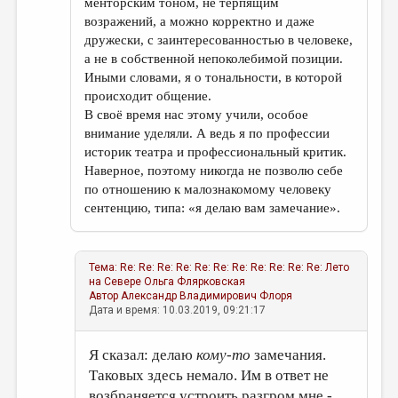
менторским тоном, не терпящим
возражений, а можно корректно и даже
дружески, с заинтересованностью в человеке,
а не в собственной непоколебимой позиции.
Иными словами, я о тональности, в которой
происходит общение.
В своё время нас этому учили, особое
внимание уделяли. А ведь я по профессии
историк театра и профессиональный критик.
Наверное, поэтому никогда не позволю себе
по отношению к малознакомому человеку
сентенцию, типа: «я делаю вам замечание».
Тема:
Re: Re: Re: Re: Re: Re: Re: Re: Re: Re: Re: Лето
на Севере
Ольга Флярковская
Автор
Александр Владимирович Флоря
Дата и время: 10.03.2019, 09:21:17
Я сказал: делаю
кому-то
замечания.
Таковых здесь немало. Им в ответ не
возбраняется устроить разгром мне -