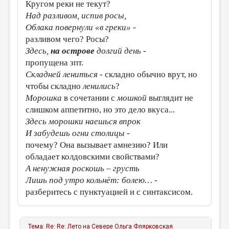
Кругом реки не текут?
Над разливом, испив росы,
Облака повернули «в греки»
-
разливом чего? Росы?
Здесь,
на острове
долгий день
-
пропущена зпт.
Складней лениться
- складно обычно врут, но
чтобы складно
ленились
?
Морошка
в сочетании с
мошкой
выглядит не
слишком аппетитно, но это дело вкуса...
Здесь морошки наешься впрок
И забудешь огни столицы
-
почему? Она вызывает амнезию? Или
обладает колдовскими свойствами?
А ненужная роскошь – грусть
Лишь под утро кольнёт: болею…
-
разберитесь с пунктуацией и с синтаксисом.
Тема:
Re: Re: Лето на Севере
Ольга Флярковская