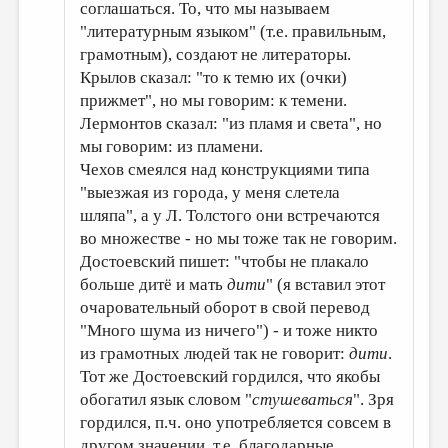
соглашаться. То, что мы называем
"литературным языком" (т.е. правильным,
грамотным), создают не литераторы.
Крылов сказал: "то к темю их (очки)
прижмет", но мы говорим: к темени.
Лермонтов сказал: "из пламя и света", но
мы говорим: из пламени.
Чехов смеялся над конструкциями типа
"выезжая из города, у меня слетела
шляпа", а у Л. Толстого они встречаются
во множестве - но мы тоже так не говорим.
Достоевский пишет: "чтобы не плакало
больше дитё и мать
дити
" (я вставил этот
очаровательный оборот в свой перевод
"Много шума из ничего") - и тоже никто
из грамотных людей так не говорит:
дити
.
Тот же Достоевский гордился, что якобы
обогатил язык словом "
стушеваться
". Зря
гордился, п.ч. оно употребляется совсем в
другом значении, т.е. благодарные