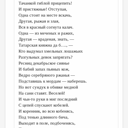
Тачанкой гиблой прицепить!
И пристяжные! Отступая,
Одна стоит на месте вскачь,
Другая, рыжая и злая,
Вся в красный согнута калач.
Одна — из меченых и ражих,
Другая — краденая, знать, —
Татарская княжна да б…., —
Кто выдумал хмельных лошажьих
Разгульных девок запрягать?
Ресниц декабрьское сиянье
И бабий запах пьяных кож,
Ведро серебряного ржанья —
Подставишь к мордам — наберешь.
Но вот сундук в обивке медной
На сани ставят. Веселей!
И чьи-то руки в миг последний
С цепей спускают кобелей.
И коренник, во всю кобенясь,
Под тенью длинного бича,
Выходит в поле, подбоченясь,