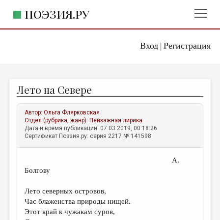
ПОЭЗИЯ.РУ
Вход
Регистрация
ГЛАВНОЕ МЕНЮ
|
ПОЭЗИЯ.РУ
ИЗДАТЕЛЬСТВО
Лето на Севере
ЖАНРЫ
АВТОРЫ
Автор:
Ольга Флярковская
Отдел (рубрика, жанр):
Пейзажная лирика
КОММЕНТАРИИ
Дата и время публикации: 07.03.2019, 00:18:26
Сертификат Поэзия.ру: серия 2217 № 141598
ЛИТСАЛОН
А.
НОВОСТИ
Болгову
ПРАВИЛА САЙТА
Лето северных островов,
Час блаженства природы нищей.
ОТДЕЛЫ И РУБРИКИ
Этот край к чужакам суров,
ИЗБРАННОЕ