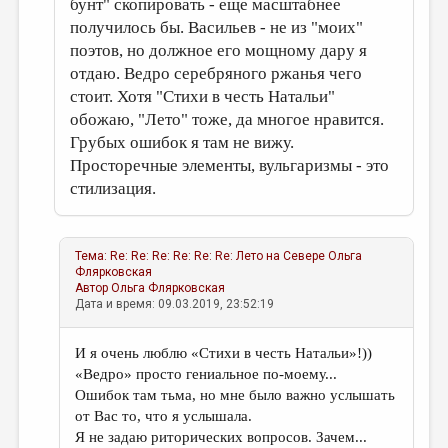
бунт" скопировать - еще масштабнее
получилось бы. Васильев - не из "моих"
поэтов, но должное его мощному дару я
отдаю. Ведро серебряного ржанья чего
стоит. Хотя "Стихи в честь Натальи"
обожаю, "Лето" тоже, да многое нравится.
Грубых ошибок я там не вижу.
Просторечные элементы, вульгаризмы - это
стилизация.
Тема:
Re: Re: Re: Re: Re: Re: Лето на Севере
Ольга
Флярковская
Автор
Ольга Флярковская
Дата и время: 09.03.2019, 23:52:19
И я очень люблю «Стихи в честь Натальи»!))
«Ведро» просто гениальное по-моему...
Ошибок там тьма, но мне было важно услышать
от Вас то, что я услышала.
Я не задаю риторических вопросов. Зачем...