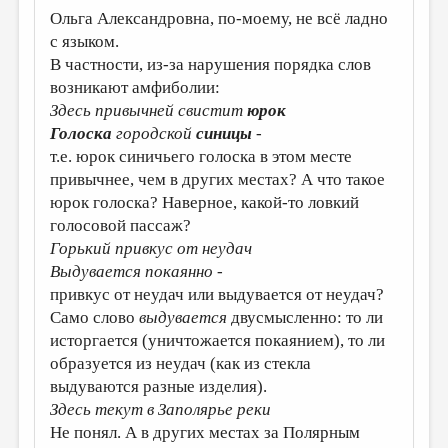
Ольга Александровна, по-моему, не всё ладно
с языком.
В частности, из-за нарушения порядка слов
возникают амфиболии:
Здесь привычней свистит
юрок
Голоска
городской
синицы
-
т.е. юрок синичьего голоска в этом месте
привычнее, чем в других местах? А что такое
юрок голоска? Наверное, какой-то ловкий
голосовой пассаж?
Горький привкус от неудач
Выдувается покаянно
-
привкус от неудач или выдувается от неудач?
Само слово
выдувается
двусмысленно: то ли
исторгается (уничтожается покаянием), то ли
образуется из неудач (как из стекла
выдуваются разные изделия).
Здесь текут в Заполярье реки
Не понял. А в других местах за Полярным