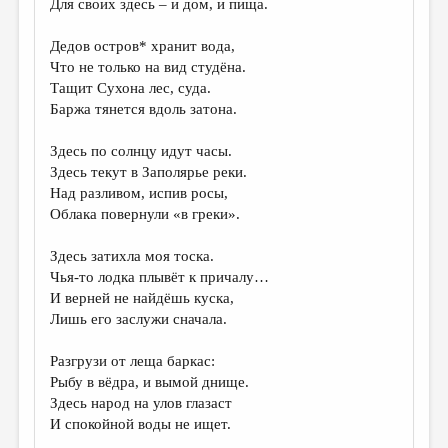
Для своих здесь – и дом, и пища.
ДАЙДЖЕСТ
Дедов остров* хранит вода,
ПРОИЗВЕДЕНИЯ
Что не только на вид студёна.
Тащит Сухона лес, суда.
ПЕРЕВОДЫ
Баржа тянется вдоль затона.
КОНКУРСЫ
Здесь по солнцу идут часы.
ДЕТСКАЯ КОМНАТА
Здесь текут в Заполярье реки.
Над разливом, испив росы,
КНИЖНАЯ ПОЛКА
Облака повернули «в греки».
ОБЗОР ЛИТЕРАТУРЫ
Здесь затихла моя тоска.
СТРАНИЦЫ ПАМЯТИ
Чья-то лодка плывёт к причалу…
И верней не найдёшь куска,
ОБЪЯВЛЕНИЯ
Лишь его заслужи сначала.
КОЛОНКА РЕДАКТОРА
Разгрузи от леща баркас:
Рыбу в вёдра, и вымой днище.
РЕДКОЛЛЕГИЯ
Здесь народ на улов глазаст
ОТ РЕДАКЦИИ
И спокойной воды не ищет.