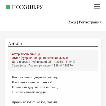
ПОЭЗИЯ.РУ
Вход
Регистрация
ГЛАВНОЕ МЕНЮ
|
ПОЭЗИЯ.РУ
ИЗДАТЕЛЬСТВО
Альба
ЖАНРЫ
АВТОРЫ
Автор:
Косиченко Бр
Отдел (рубрика, жанр):
Пейзажная лирика
КОММЕНТАРИИ
Дата и время публикации: 28.11.2018, 15:49:47
Сертификат Поэзия.ру: серия 1839 № 138976
ЛИТСАЛОН
Как посмел, о дерзкий месяц,
НОВОСТИ
К милой в окна заглянуть!
ПРАВИЛА САЙТА
Привечай других прелестниц,
О моей - навек забудь.
ОТДЕЛЫ И РУБРИКИ
Дрожь колотит, холод лютый,
ИЗБРАННОЕ