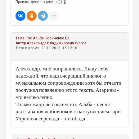
МАЛАЯ ПРОЗА
Произведение оценили (-): []
ЭССЕИСТИКА
ЛИТЕРАТУРОВЕДЕНИЕ
КУЛЬТУРОВЕДЕНИЕ
Тема:
Re: Альба
Косиченко Бр
Автор
Александр Владимирович Флоря
ПУБЛИЦИСТИКА
Дата и время: 28.11.2018, 16:12:10
РЕЦЕНЗИРОВАНИЕ
ЦИКЛЫ ПУБЛИКАЦИЙ
Александр, мне понравилось. Льщу себя
надеждой, что наш вчерашний диалог о
ТРЕДИАКОВСКИЙ
музыкальном сопровождении хотя бы отчасти
МЕДИА
послужил появлению этого текста. Азарины -
это великолепно.
ВКОНТАКТЕ
Только жанр не совсем тот. Альба - песня
расставания любовников с наступлением зари.
Утренняя серенада - это обада.