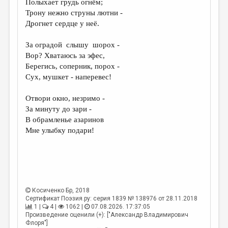
Полыхает грудь огнём;
Трону нежно струны лютни -
ДАЙДЖЕСТ
Дрогнет сердце у неё.
ПРОИЗВЕДЕНИЯ
За оградой слышу шорох -
ПЕРЕВОДЫ
Вор? Хватаюсь за эфес,
Берегись, соперник, порох -
КОНКУРСЫ
Сух, мушкет - наперевес!
ДЕТСКАЯ КОМНАТА
Отвори окно, незримо -
КНИЖНАЯ ПОЛКА
За минуту до зари -
В обрамленье азаринов
ОБЗОР ЛИТЕРАТУРЫ
Мне улыбку подари!
СТРАНИЦЫ ПАМЯТИ
ОБЪЯВЛЕНИЯ
КОЛОНКА РЕДАКТОРА
Косиченко Бр
, 2018
РЕДКОЛЛЕГИЯ
Сертификат Поэзия.ру: серия 1839 № 138976 от 28.11.2018
1 |
4 |
1062 |
07.08.2026. 17:37:05
ОТ РЕДАКЦИИ
Произведение оценили (+): ["Александр Владимирович
Флоря"]