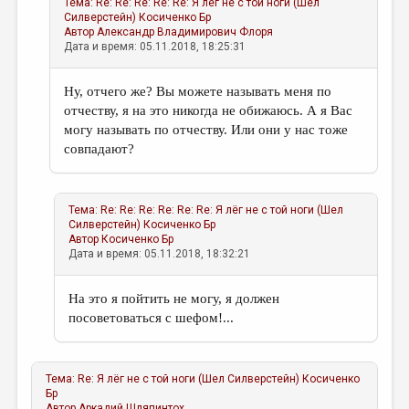
Тема:
Re: Re: Re: Re: Re: Я лёг не с той ноги (Шел
Силверстейн)
Косиченко Бр
Автор
Александр Владимирович Флоря
Дата и время: 05.11.2018, 18:25:31
Ну, отчего же? Вы можете называть меня по
отчеству, я на это никогда не обижаюсь. А я Вас
могу называть по отчеству. Или они у нас тоже
совпадают?
Тема:
Re: Re: Re: Re: Re: Re: Я лёг не с той ноги (Шел
Силверстейн)
Косиченко Бр
Автор
Косиченко Бр
Дата и время: 05.11.2018, 18:32:21
На это я пойтить не могу, я должен
посоветоваться с шефом!...
Тема:
Re: Я лёг не с той ноги (Шел Силверстейн)
Косиченко
Бр
Автор
Аркадий Шляпинтох