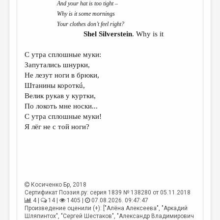
And your hat is too tight –
ДАЙДЖЕСТ
Why is it some mornings
Your clothes don’t feel right?
ПРОИЗВЕДЕНИЯ
Shel Silverstein
. Why is it
ПЕРЕВОДЫ
С утра сплошные муки:
Запутались шнурки,
КОНКУРСЫ
Не лезут ноги в брюки,
ДЕТСКАЯ КОМНАТА
Штанины короткú,
Велик рукав у куртки,
КНИЖНАЯ ПОЛКА
По локоть мне носки...
С утра сплошные муки!
ОБЗОР ЛИТЕРАТУРЫ
Я лёг не с той ноги?
СТРАНИЦЫ ПАМЯТИ
ОБЪЯВЛЕНИЯ
КОЛОНКА РЕДАКТОРА
Косиченко Бр
, 2018
РЕДКОЛЛЕГИЯ
Сертификат Поэзия.ру: серия 1839 № 138280 от 05.11.2018
4 |
14 |
1405 |
07.08.2026. 09:47:47
ОТ РЕДАКЦИИ
Произведение оценили (+): ["Алёна Алексеева", "Аркадий
Шляпинтох", "Сергей Шестаков", "Александр Владимирович