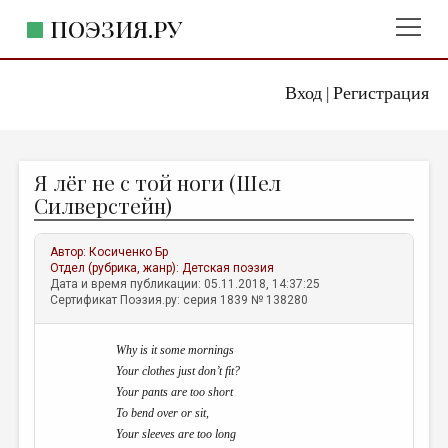
ПОЭЗИЯ.РУ
Вход
Регистрация
ГЛАВНОЕ МЕНЮ
|
ПОЭЗИЯ.РУ
ИЗДАТЕЛЬСТВО
Я лёг не с той ноги (Шел
ЖАНРЫ
Силверстейн)
АВТОРЫ
Автор:
Косиченко Бр
КОММЕНТАРИИ
Отдел (рубрика, жанр):
Детская поэзия
Дата и время публикации: 05.11.2018, 14:37:25
ЛИТСАЛОН
Сертификат Поэзия.ру: серия 1839 № 138280
НОВОСТИ
W
hy is it some mornings
ПРАВИЛА САЙТА
Your clothes just don’t fit?
Your pants are too short
ОТДЕЛЫ И РУБРИКИ
To bend over or sit,
Your sleeves are too long
ИЗБРАННОЕ