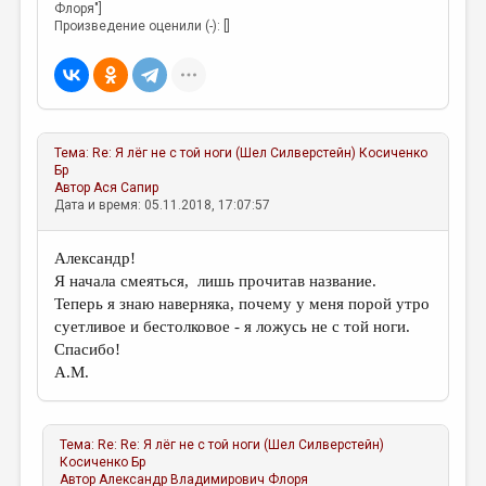
МАЛАЯ ПРОЗА
Флоря"]
Произведение оценили (-): []
ЭССЕИСТИКА
ЛИТЕРАТУРОВЕДЕНИЕ
КУЛЬТУРОВЕДЕНИЕ
Тема:
Re: Я лёг не с той ноги (Шел Силверстейн)
Косиченко
ПУБЛИЦИСТИКА
Бр
Автор
Ася Сапир
РЕЦЕНЗИРОВАНИЕ
Дата и время: 05.11.2018, 17:07:57
ЦИКЛЫ ПУБЛИКАЦИЙ
Александр!
ТРЕДИАКОВСКИЙ
Я начала смеяться, лишь прочитав название.
Теперь я знаю наверняка, почему у меня порой утро
МЕДИА
суетливое и бестолковое - я ложусь не с той ноги.
ВКОНТАКТЕ
Спасибо!
А.М.
Тема:
Re: Re: Я лёг не с той ноги (Шел Силверстейн)
Косиченко Бр
Автор
Александр Владимирович Флоря