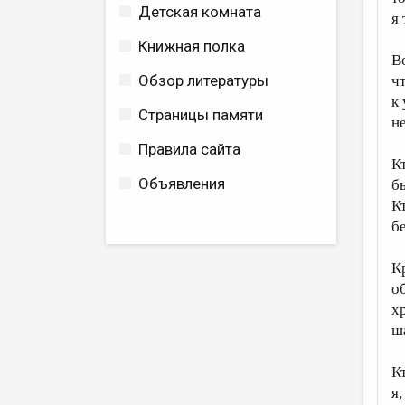
Детская комната
я
Книжная полка
В
Обзор литературы
ч
к
Страницы памяти
н
Правила сайта
К
Объявления
б
К
б
К
о
х
ш
К
я