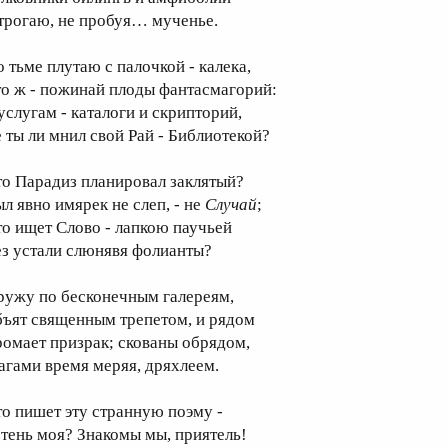
 трогаю, не пробуя… мученье.
о тьме плутаю с палочкой - калека,
то ж - пожинай плоды фантасмагорий:
 услугам - каталоги и скрипторий,
е ты ли мнил свой Рай - Библиотекой?
то Парадиз планировал заклятый?
ыл явно имярек не слеп, - не
Случай
;
то ищет Слово - лапкою паучьей
ез устали слюнявя фолианты?
ружу по бесконечным галереям,
бъят священным трепетом, и рядом
ромает призрак; скованы обрядом,
агами время меряя, дряхлеем.
то пишет эту странную поэму -
, тень моя? Знакомы мы, приятель!