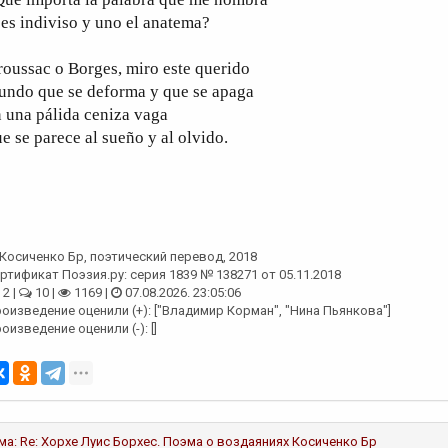
 es indiviso y uno el anatema?
oussac o Borges, miro este querido
undo que se deforma y que se apaga
 una pálida ceniza vaga
e se parece al sueño y al olvido.
Косиченко Бр
, поэтический перевод, 2018
ртификат Поэзия.ру: серия 1839 № 138271 от 05.11.2018
2 |
10 |
1169 |
07.08.2026. 23:05:06
оизведение оценили (+): ["Владимир Корман", "Нина Пьянкова"]
оизведение оценили (-): []
ма:
Re: Хорхе Луис Борхес. Поэма о воздаяниях
Косиченко Бр