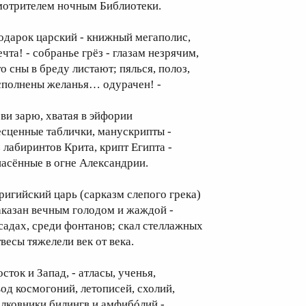
мотрителем ночным Библиотеки.
одарок царский - книжный мегаполис,
чта! - собранье грёз - глазам незрячим,
то сны в бреду листают; пялься, полоз,
сполнены желанья… одурачен! -
ови зарю, хватая в эйфории
есценные таблички, манускрипты -
з лабиринтов Крита, крипт Египта -
пасённые в огне Александрии.
ригийский царь (сарказм слепого грека)
аказан вечным голодом и жаждой -
 садах, среди фонтанов; скал стеллажных
твесы тяжелели век от века.
сток и Запад, - атласы, ученья,
вод космогоний, летописей, схолий,
олковники билингв и амфибóлий -