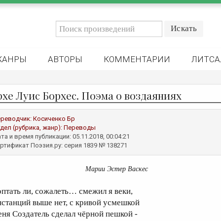
ЖАНРЫ
АВТОРЫ
КОММЕНТАРИИ
ЛИТСА
рхе Луис Борхес. Поэма о воздаяниях
реводчик:
Косиченко Бр
дел (рубрика, жанр):
Переводы
та и время публикации: 05.11.2018, 00:04:21
ртификат Поэзия.ру: серия 1839 № 138271
Марии Эстер Васкес
оптать ли, сожалеть… смежил я веки,
нстанций выше нет, с кривой усмешкой
еня Создатель сделал чёрной пешкой -