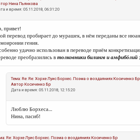
втор
Нина Пьянкова
та и время: 05.11.2018, 06:31:20
р, привет!
вой перевод пробирает до мурашек, в нём переданы все нюан
амоиронии гения.
собенно удачно использован в переводе приём конкретизаци
ереводе преобразились в
толковники билингв и амфибóлий
;
Тема:
Re: Re: Хорхе Луис Борхес. Поэма о воздаяниях
Косиченко Бр
Автор
Косиченко Бр
Дата и время: 05.11.2018, 12:15:20
Люблю Борхеса...
Нина, пасиб!
ма:
Re: Хорхе Луис Борхес. Поэма о воздаяниях
Косиченко Бр