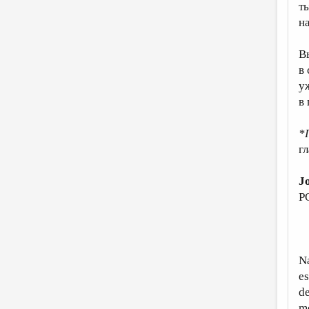
т
н
Вы
в
у
в
*
г
J
P
M
Na
es
de
me