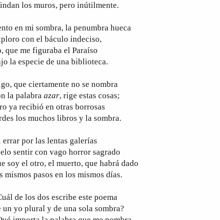
indan los muros, pero inútilmente.
ento en mi sombra, la penumbra hueca
ploro con el báculo indeciso,
, que me figuraba el Paraíso
jo la especie de una biblioteca.
go, que ciertamente no se nombra
n la palabra
azar
, rige estas cosas;
ro ya recibió en otras borrosas
rdes los muchos libros y la sombra.
 errar por las lentas galerías
elo sentir con vago horror sagrado
e soy el otro, el muerto, que habrá dado
s mismos pasos en los mismos días.
uál de los dos escribe este poema
 un yo plural y de una sola sombra?
Qué importa la palabra que me nombra