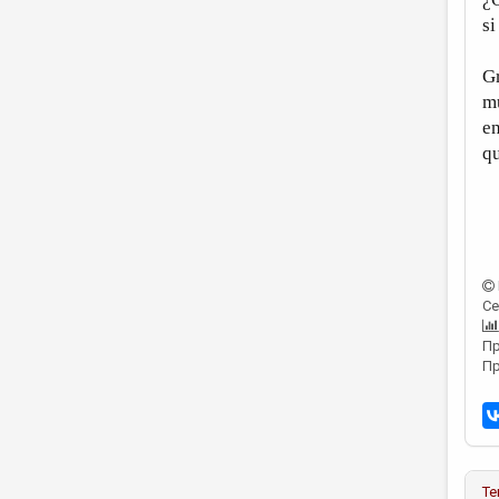
si
Gr
m
en
qu
Се
Пр
Пр
Те