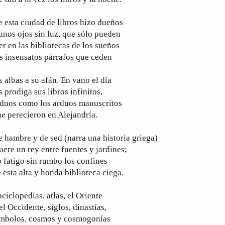
 esta ciudad de libros hizo dueños
unos ojos sin luz, que sólo pueden
er en las bibliotecas de los sueños
s insensatos párrafos que ceden
s albas a su afán. En vano el día
s prodiga sus libros infinitos,
rduos como los arduos manuscritos
e perecieron en Alejandría.
 hambre y de sed (narra una historia griega)
ere un rey entre fuentes y jardines;
 fatigo sin rumbo los confines
 esta alta y honda biblioteca ciega.
ciclopedias, atlas, el Oriente
el Occidente, siglos, dinastías,
ímbolos, cosmos y cosmogonías