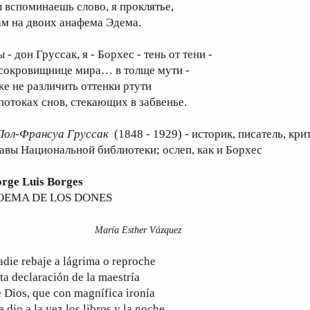
ы вспоминаешь слово, я проклятье,
ам на двоих анафема Эдема.
 - дон Груссак, я - Борхес - тень от тени -
 сокровищнице мира… в толще мути -
же не различить оттенки ртути
 потоках снов, стекающих в забвенье.
Пол-Франсуа Груссак
(1848 - 1929) - историк, писатель, кр
лавы Национальной библиотеки; ослеп, как и Борхес
orge Luis Borges
OEMA DE LOS DONES
aría Esther Vázquez
die rebaje a lágrima o reproche
ta declaración de la maestría
 Dios, que con magnífica ironía
 dio a la vez los libros y la noche.