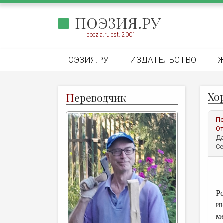
ПОЭЗИЯ.РУ
poezia.ru est. 2001
ПОЭЗИЯ.РУ
ИЗДАТЕЛЬСТВО
Хо
П
ереводчик
Пе
От
Да
Се
Р
и
м