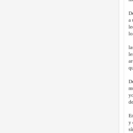
De
a 
le
lo
la
le
a
qu
De
mu
yo
de
En
y 
s