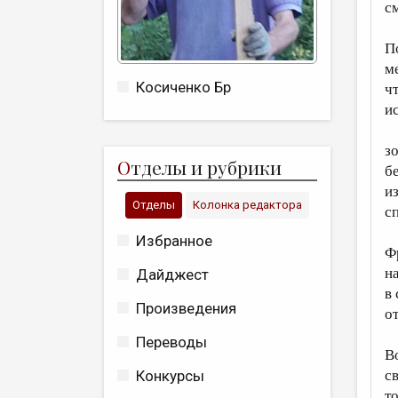
с
П
ме
Косиченко Бр
ч
и
з
О
тделы и рубрики
б
и
Отделы
Колонка редактора
с
Избранное
Ф
н
Дайджест
в
Произведения
о
Переводы
Во
с
Конкурсы
т