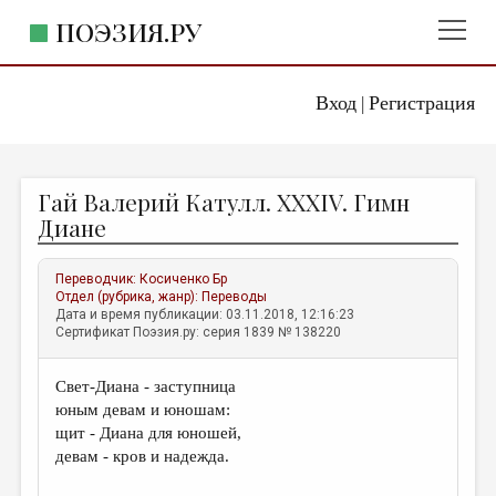
ПОЭЗИЯ.РУ
Вход
Регистрация
ГЛАВНОЕ МЕНЮ
|
ПОЭЗИЯ.РУ
ИЗДАТЕЛЬСТВО
Гай Валерий Катулл. XXXIV. Гимн
ЖАНРЫ
Диане
АВТОРЫ
Переводчик:
Косиченко Бр
КОММЕНТАРИИ
Отдел (рубрика, жанр):
Переводы
Дата и время публикации: 03.11.2018, 12:16:23
ЛИТСАЛОН
Сертификат Поэзия.ру: серия 1839 № 138220
НОВОСТИ
Свет-Диана - заступница
ПРАВИЛА САЙТА
юным девам и юношам:
щит - Диана для юношей,
ОТДЕЛЫ И РУБРИКИ
девам - кров и надежда.
ИЗБРАННОЕ