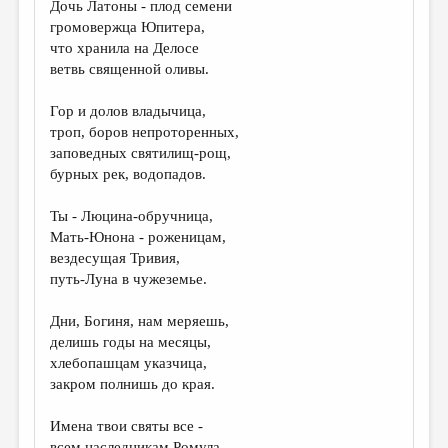
Дочь Латоны - плод семени
громовержца Юпитера,
ДАЙДЖЕСТ
что хранила на Делосе
ПРОИЗВЕДЕНИЯ
ветвь священной оливы.
ПЕРЕВОДЫ
Гор и долов владычица,
троп, боров непроторенных,
КОНКУРСЫ
заповедных святилищ-рощ,
ДЕТСКАЯ КОМНАТА
бурных рек, водопадов.
КНИЖНАЯ ПОЛКА
Ты - Люцина-обручница,
Мать-Юнона - роженицам,
ОБЗОР ЛИТЕРАТУРЫ
вездесущая Тривия,
СТРАНИЦЫ ПАМЯТИ
путь-Луна в чужеземье.
ОБЪЯВЛЕНИЯ
Дни, Богиня, нам меряешь,
делишь годы на месяцы,
КОЛОНКА РЕДАКТОРА
хлебопашцам указчица,
РЕДКОЛЛЕГИЯ
закром полнишь до края.
ОТ РЕДАКЦИИ
Имена твои святы все -
всем наследникам Ромула,