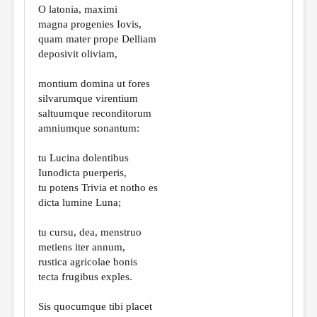
O latonia, maximi
magna progenies Iovis,
quam mater prope Delliam
deposivit oliviam,
montium domina ut fores
silvarumque virentium
saltuumque reconditorum
amniumque sonantum:
tu Lucina dolentibus
Iunodicta puerperis,
tu potens Trivia et notho es
dicta lumine Luna;
tu cursu, dea, menstruo
metiens iter annum,
rustica agricolae bonis
tecta frugibus exples.
Sis quocumque tibi placet