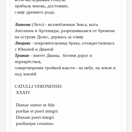
МАЛАЯ ПРОЗА
прибыль множь, достояние,
ЭССЕИСТИКА
славу древнего рода.
ЛИТЕРАТУРОВЕДЕНИЕ
Латона
(Лето) - возлюбленная Зевса, мать
Аполлона и Артемиды, разрешившаяся от бремени
КУЛЬТУРОВЕДЕНИЕ
на острове Делос, держась за оливу
ПУБЛИЦИСТИКА
Люцина
- покровительница брака, отождествлялась
с Юноной и Дианой
РЕЦЕНЗИРОВАНИЕ
Тривия
- эпитет Дианы, богиня дорог и
перекрёстков,
ЦИКЛЫ ПУБЛИКАЦИЙ
олицетворение тройной власти - на небе, на земле и
ТРЕДИАКОВСКИЙ
под землёй
МЕДИА
CATULLI VERONENSIS
XXXIV
ВКОНТАКТЕ
Dianae sumus in fide
puellae et pueri integri:
Dianam pueri integri
puellaeque cenamus.