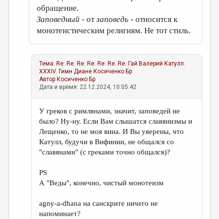
обращение.
Заповедный
- от
заповедь
- относится к
монотеистическим религиям. Не тот стиль.
Тема:
Re: Re: Re: Re: Re: Re: Re: Гай Валерий Катулл.
XXXIV. Гимн Диане
Косиченко Бр
Автор
Косиченко Бр
Дата и время: 22.12.2024, 10:05:42
У греков с римлянами, значит, заповедей не
было? Ну-ну. Если Вам слышатся славянизмы и
Лещенко, то не моя вина. И Вы уверены, что
Катулл, будучи в Вифинии, не общался со
"славянами" (с греками точно общался)?
PS
А "Веды", конечно, чистый монотеизм
аgny-a-dhana на санскрите ничего не
напоминает?