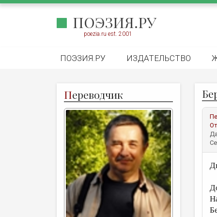
ПОЭЗИЯ.РУ
poezia.ru est. 2001
ПОЭЗИЯ.РУ
ИЗДАТЕЛЬСТВО
Бер
П
ереводчик
Пе
От
Да
Се
Д
Д
Н
Б