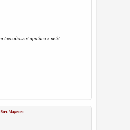
т /ненадолго/ прийти к ней/
)
Вяч. Маринин