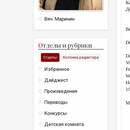
К
Д
Вяч. Маринин
B
D
О
тделы и рубрики
D
Отделы
Колонка редактора
V
Избранное
Fe
Wi
Дайджест
H
1
Произведения
Переводы
М
Конкурсы
Детская комната