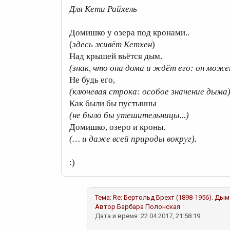
Для Кети Райхель
Домишко у озера под кронами..
(
здесь живёт Кетхен
)
Над крышей вьётся дым.
(знак, что она дома и ждёт его: он може
Не будь его,
(ключевая строка: особое значение дыма
Как были бы пустынны
(не было бы утешительницы...)
Домишко, озеро и кроны.
(… и даже всей природы вокруг).
:)
Тема:
Re: Бертольд Брехт (1898-1956). Дым
Автор
Барбара Полонская
Дата и время: 22.04.2017, 21:58:19