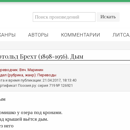
ЖАНРЫ
АВТОРЫ
КОММЕНТАРИИ
ЛИТСА
тольд Брехт (1898-1956). Дым
реводчик:
Вяч. Маринин
дел (рубрика, жанр):
Переводы
та и время публикации: 21.04.2017, 18:13:40
ртификат Поэзия.ру: серия 719 № 126921
ым
омишко у озера под кронами.
ад крышей вьётся дым.
ез него