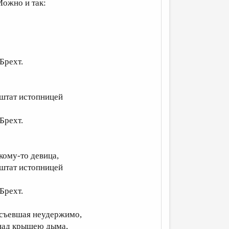
Можно и так:
рехт.
ат истопницей
рехт.
у-то девица,
ат истопницей
рехт.
евшая неудержимо,
д крышею дыма,