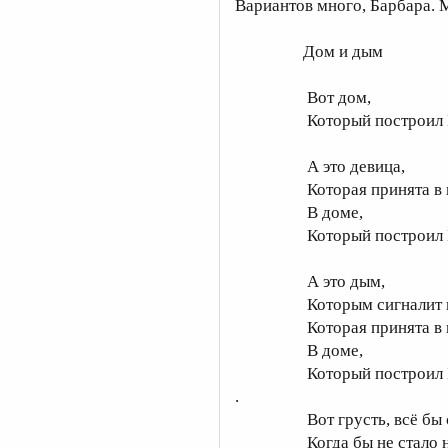
Вариантов много, Барбара. 
Дом и дым
Вот дом,
Который построил Б
А это девица,
Которая принята в шт
В доме,
Который построил Б
А это дым,
Которым сигналит ком
Которая принята в шт
В доме,
Который построил Б
.
Вот грусть, всё бы съ
Когда бы не стало на