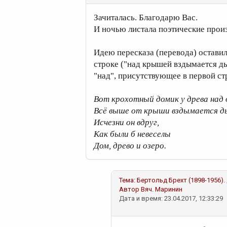
Зачиталась. Благодарю Вас.
И ночью листала поэтические прои
Идею пересказа (перевода) оставил
строке ("над крышей вздымается ды
"над", присутствующее в первой ст
Вот крохотный домик у древа над 
Всё выше от крыши вздымается д
Исчезни он вдруг,
Как были б невеселы
Дом, древо и озеро.
Тема:
Бертольд Брехт (1898-1956)
Автор
Вяч. Маринин
Дата и время: 23.04.2017, 12:33:29