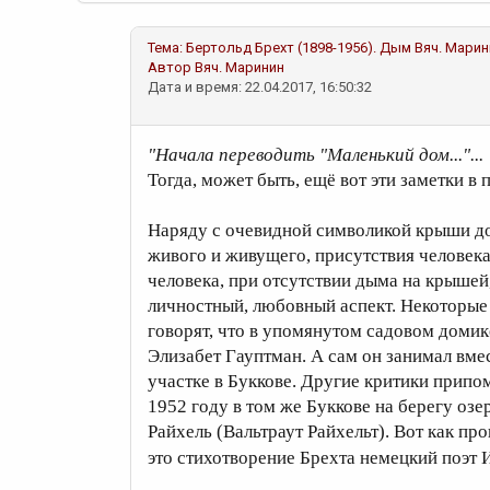
Тема:
Бертольд Брехт (1898-1956). Дым
Вяч. Марин
Автор
Вяч. Маринин
Дата и время: 22.04.2017, 16:50:32
"Начала переводить "Маленький дом..."...
Тогда, может быть, ещё вот эти заметки в
Наряду с очевидной символикой крыши до
живого и живущего, присутствия человека
человека, при отсутствии дыма на крышей,
личностный, любовный аспект. Некоторые
говорят, что в упомянутом садовом домик
Элизабет Гауптман. А сам он занимал вме
участке в Буккове. Другие критики припо
1952 году в том же Буккове на берегу озе
Райхель (Вальтраут Райхельт). Вот как пр
это стихотворение Брехта немецкий поэт