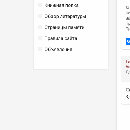
Книжная полка
Се
Обзор литературы
Пр
Страницы памяти
Пр
Правила сайта
Объявления
Те
А
Да
С
З