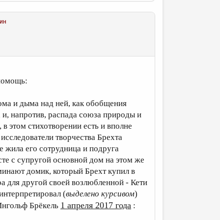
ин
 помощь:
ма и дыма над ней, как обобщения
 и, напротив, распада союза природы и
 в этом стихотворении есть и вполне
 исследователи творчества Брехта
е жила его сотрудница и подруга
сте с супругой основной дом на этом же
минают домик, который Брехт купил в
ра для другой своей возлюбленной - Кети
оинтерпретировал (
выделено курсивом
)
1 апреля 2017 года
 Ингольф Брёкель
: