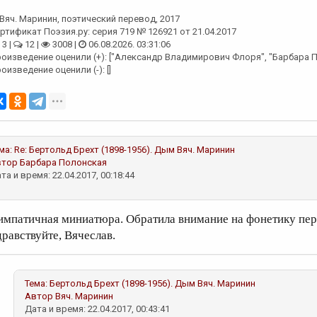
Вяч. Маринин
, поэтический перевод, 2017
ртификат Поэзия.ру: серия 719 № 126921 от 21.04.2017
3 |
12 |
3008 |
06.08.2026. 03:31:06
оизведение оценили (+): ["Александр Владимирович Флоря", "Барбара П
оизведение оценили (-): []
ма:
Re: Бертольд Брехт (1898-1956). Дым
Вяч. Маринин
втор
Барбара Полонская
та и время: 22.04.2017, 00:18:44
импатичная миниатюра. Обратила внимание на фонетику пер
дравствуйте, Вячеслав.
Тема:
Бертольд Брехт (1898-1956). Дым
Вяч. Маринин
Автор
Вяч. Маринин
Дата и время: 22.04.2017, 00:43:41