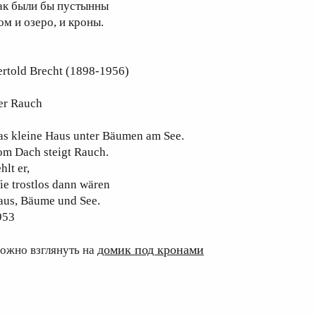
ак были бы пустынны
ом и озеро, и кроны.
ertold Brecht (1898-1956)
er Rauch
as kleine Haus unter Bäumen am See.
om Dach steigt Rauch.
hlt er,
e trostlos dann wären
aus, Bäume und See.
953
домик под кронами
ожно взглянуть на