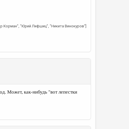
ир Корман", "Юрий Лифшиц", "Никита Винокуров"]
вод. Может, как-нибудь "вот лепестки