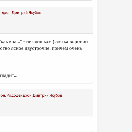
ендрон
Дмитрий Якубов
"как кра..." - не слишком (слегка вороний
ютно ясное двустрочие, причём очень
лади"...
рсон, Рододендрон
Дмитрий Якубов