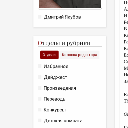
П
А
И
Дмитрий Якубов
Р
В
К
О
тделы и рубрики
Р
Ка
Е
Отделы
Колонка редактора
С
Избранное
М
Н
Дайджест
З
Произведения
R
Переводы
T
Конкурсы
On
Детская комната
In