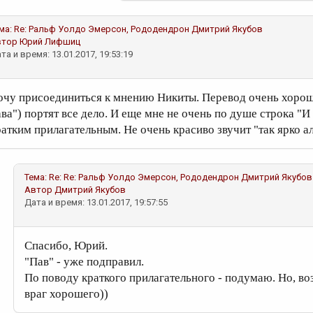
ма:
Re: Ральф Уолдо Эмерсон, Рододендрон
Дмитрий Якубов
втор
Юрий Лифшиц
та и время: 13.01.2017, 19:53:19
очу присоединиться к мнению Никиты. Перевод очень хорош, 
ава") портят все дело. И еще мне не очень по душе строка "И
ратким прилагательным. Не очень красиво звучит "так ярко а
Тема:
Re: Re: Ральф Уолдо Эмерсон, Рододендрон
Дмитрий Якубов
Автор
Дмитрий Якубов
Дата и время: 13.01.2017, 19:57:55
Спасибо, Юрий.
"Пав" - уже подправил.
По поводу краткого прилагательного - подумаю. Но, воз
враг хорошего))