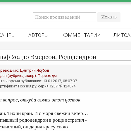
ЖАНРЫ
АВТОРЫ
КОММЕНТАРИИ
ЛИТСА
льф Уолдо Эмерсон, Рододендрон
реводчик:
Дмитрий Якубов
дел (рубрика, жанр):
Переводы
та и время публикации: 13.01.2017, 08:07:37
ртификат Поэзия.ру: серия 1237 № 124874
а вопрос, откуда взялся этот цветок
ай. Тихий край. И с моря свежий ветер…
 пышный рододендрон в роще встретил -
езлистный, он дарил красу свою