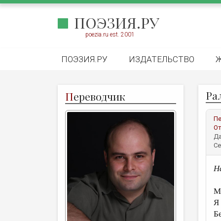
ПОЭЗИЯ.РУ
poezia.ru est. 2001
ПОЭЗИЯ.РУ
ИЗДАТЕЛЬСТВО
Ра
П
ереводчик
Пе
От
Да
Се
Н
М
Я
Б