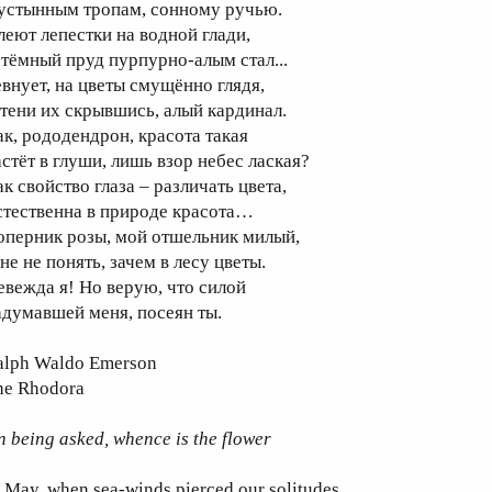
устынным тропам, сонному ручью.
леют лепестки на водной глади,
 тёмный пруд пурпурно-алым стал...
евнует, на цветы смущённо глядя,
 тени их скрывшись, алый кардинал.
ак, рододендрон, красота такая
астёт в глуши, лишь взор небес лаская?
к свойство глаза – различать цвета,
стественна в природе красота…
оперник розы, мой отшельник милый,
не не понять, зачем в лесу цветы.
евежда я! Но верую, что силой
адумавшей меня, посеян ты.
alph Waldo Emerson
he Rhodora
 being asked, whence is the flower
 May, when sea-winds pierced our solitudes,