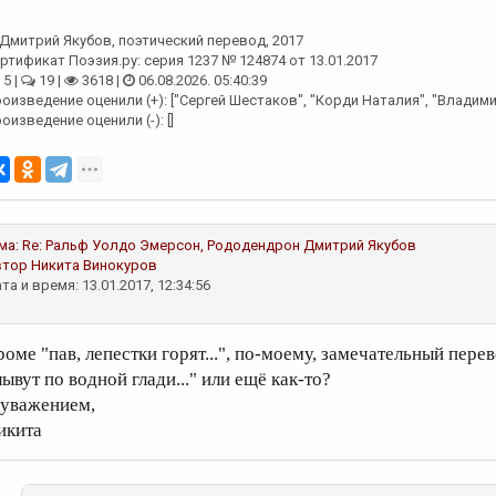
Дмитрий Якубов
, поэтический перевод, 2017
ртификат Поэзия.ру: серия 1237 № 124874 от 13.01.2017
5 |
19 |
3618 |
06.08.2026. 05:40:39
оизведение оценили (+): ["Сергей Шестаков", "Корди Наталия", "Владим
оизведение оценили (-): []
ма:
Re: Ральф Уолдо Эмерсон, Рододендрон
Дмитрий Якубов
втор
Никита Винокуров
та и время: 13.01.2017, 12:34:56
роме "пав, лепестки горят...", по-моему, замечательный пере
ывут по водной глади..." или ещё как-то?
 уважением,
икита