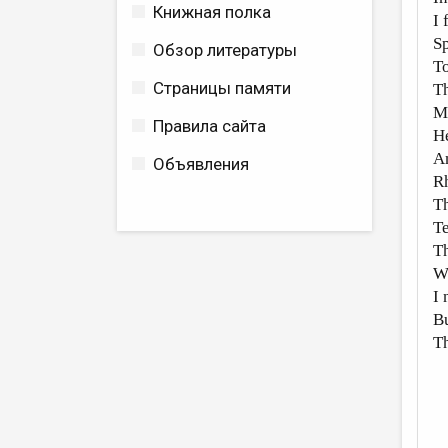
Книжная полка
I 
Sp
Обзор литературы
To
Страницы памяти
Th
Ma
Правила сайта
He
An
Объявления
Rh
Th
Te
Th
Wh
I 
B
Th