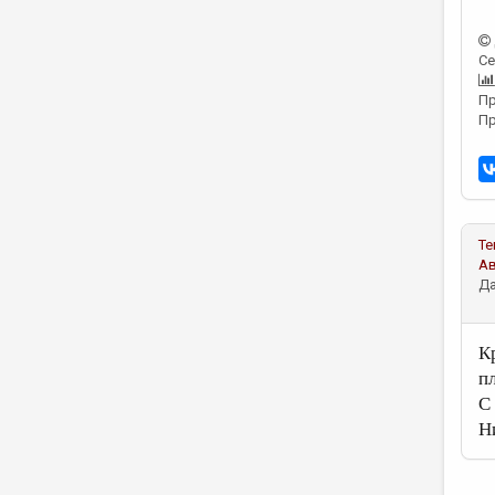
Се
Пр
Пр
Те
А
Да
К
пл
С
Н