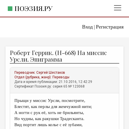
ПОЭЗИЯ.РУ
Вход
Регистрация
ГЛАВНОЕ МЕНЮ
|
ПОЭЗИЯ.РУ
ИЗДАТЕЛЬСТВО
Роберт Геррик. (Н-668) На миссис
ЖАНРЫ
Урсли. Эпиграмма
АВТОРЫ
Переводчик:
Сергей Шестаков
КОММЕНТАРИИ
Отдел (рубрика, жанр):
Переводы
Дата и время публикации: 21.10.2016, 12:42:29
ЛИТСАЛОН
Сертификат Поэзия.ру: серия 65 № 123068
НОВОСТИ
Прыщи у миссис Урсли, посмотрите,
ПРАВИЛА САЙТА
Блестят, как перлы для жемчужной нити;
А ногти с рук её, хоть не брильянты,
ОТДЕЛЫ И РУБРИКИ
Но чудны, как ракушки Традесканта.
Вид портит лишь колье с её зубами,
ИЗБРАННОЕ