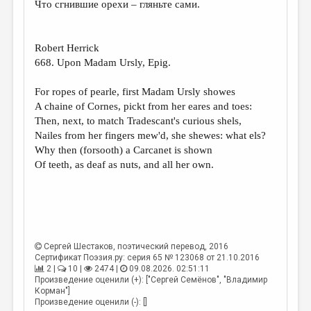
Что сгнившие орехи – гляньте сами.
ДАЙДЖЕСТ
ПРОИЗВЕДЕНИЯ
Robert Herrick
668. Upon Madam Ursly, Epig.
ПЕРЕВОДЫ
For ropes of pearle, first Madam Ursly showes
КОНКУРСЫ
A chaine of Cornes, pickt from her eares and toes:
ДЕТСКАЯ КОМНАТА
Then, next, to match Tradescant's curious shels,
Nailes from her fingers mew'd, she shewes: what els?
КНИЖНАЯ ПОЛКА
Why then (forsooth) a Carcanet is shown
Of teeth, as deaf as nuts, and all her own.
ОБЗОР ЛИТЕРАТУРЫ
СТРАНИЦЫ ПАМЯТИ
ОБЪЯВЛЕНИЯ
КОЛОНКА РЕДАКТОРА
Сергей Шестаков
, поэтический перевод, 2016
Сертификат Поэзия.ру: серия 65 № 123068 от 21.10.2016
РЕДКОЛЛЕГИЯ
2 |
10 |
2474 |
09.08.2026. 02:51:11
Произведение оценили (+): ["Сергей Семёнов", "Владимир
ОТ РЕДАКЦИИ
Корман"]
Произведение оценили (-): []