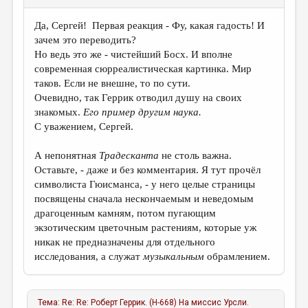
Да, Сергей! Первая реакция - Фу, какая гадость! И
зачем это переводить?
Но ведь это же - чистейший Босх. И вполне
современная сюрреалистическая картинка. Мир
таков. Если не внешне, то по сути.
Очевидно, так Геррик отводил душу на своих
знакомых.
Его пример другим наука.
С уважением, Сергей.
А непонятная
Традесканта
не столь важна.
Оставьте, - даже и без комментария. Я тут прочёл
символиста Гюисманса, - у него целые страницы
посвящены сначала нескончаемым и неведомым
драгоценным камням, потом пугающим
экзотическим цветочным растениям, которые уж
никак не предназначены для отдельного
исследования, а служат
музыкальным
обрамлением.
Тема:
Re: Re: Роберт Геррик. (Н-668) На миссис Урсли.