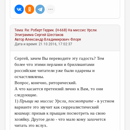
МАЛАЯ ПРОЗА
ЭССЕИСТИКА
ЛИТЕРАТУРОВЕДЕНИЕ
Тема:
Re: Роберт Геррик. (Н-668) На миссис Урсли.
КУЛЬТУРОВЕДЕНИЕ
Эпиграмма
Сергей Шестаков
Автор
Александр Владимирович Флоря
ПУБЛИЦИСТИКА
Дата и время: 21.10.2016, 17:02:37
РЕЦЕНЗИРОВАНИЕ
Сергей, зачем Вы переводите эту гадость? Тем
ЦИКЛЫ ПУБЛИКАЦИЙ
более что этими перлами и бриллиантами
российские читатели уже были одарены и
ТРЕДИАКОВСКИЙ
осчастливлены.
МЕДИА
Вопрос, конечно, риторический.
А что касается претензий лично к Вам, то они
ВКОНТАКТЕ
следующие.
1)
Прыщи на миссис Урсли, посмотрите
- в устном
варианте это звучит как сюрреалистический
кошмар: призыв к прыщам посмотреть на свою
хозяйку. Другое дело - что мало кому захочется
читать это вслух.