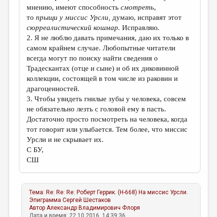
мнению, имеют способность
смотреть
,
то
прыщи
у
миссис Урсли,
думаю, исправят этот
сюрреалистический кошмар.
Исправляю.
2. Я не люблю давать примечания, даю их только в
самом крайнем случае. Любопытные читатели
всегда могут по поиску найти сведения о
Традескантах (отце и сыне) и об их диковинной
коллекции, состоящей в том числе из раковин и
драгоценностей.
3. Чтобы увидеть гнилые зубы у человека, совсем
не обязательно лезть с головой ему в пасть.
Достаточно просто посмотреть на человека, когда
тот говорит или улыбается. Тем более, что миссис
Урсли и не скрывает их.
С БУ,
СШ
Тема:
Re: Re: Re: Роберт Геррик. (Н-668) На миссис Урсли.
Эпиграмма
Сергей Шестаков
Автор
Александр Владимирович Флоря
Дата и время: 22.10.2016, 14:39:36