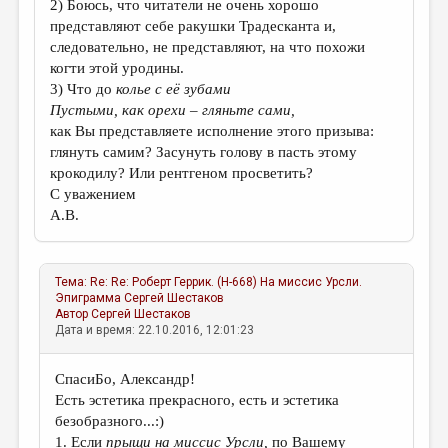
2) Боюсь, что читатели не очень хорошо
представляют себе ракушки Традесканта и,
следовательно, не представляют, на что похожи
когти этой уродины.
3) Что до
колье с её зубами
Пустыми, как орехи
–
гляньте сами,
как Вы представляете исполнение этого призыва:
глянуть самим? Засунуть голову в пасть этому
крокодилу? Или рентгеном просветить?
С уважением
А.В.
Тема:
Re: Re: Роберт Геррик. (Н-668) На миссис Урсли.
Эпиграмма
Сергей Шестаков
Автор
Сергей Шестаков
Дата и время: 22.10.2016, 12:01:23
СпасиБо, Александр!
Есть эстетика прекрасного, есть и эстетика
безобразного...:)
1. Если
прыщи
на миссис Урсли,
по Вашему