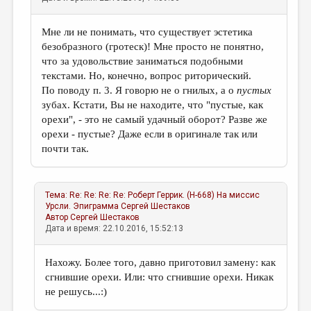
Мне ли не понимать, что существует эстетика
безобразного (гротеск)! Мне просто не понятно,
что за удовольствие заниматься подобными
текстами. Но, конечно, вопрос риторический.
По поводу п. 3. Я говорю не о гнилых, а о
пустых
зубах. Кстати, Вы не находите, что "пустые, как
орехи", - это не самый удачный оборот? Разве же
орехи - пустые? Даже если в оригинале так или
почти так.
Тема:
Re: Re: Re: Re: Роберт Геррик. (Н-668) На миссис
Урсли. Эпиграмма
Сергей Шестаков
Автор
Сергей Шестаков
Дата и время: 22.10.2016, 15:52:13
Нахожу. Более того, давно приготовил замену: как
сгнившие орехи. Или: что сгнившие орехи. Никак
не решусь...:)