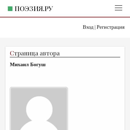
ПОЭЗИЯ.РУ
Вход
Регистрация
ГЛАВНОЕ МЕНЮ
|
ПОЭЗИЯ.РУ
ИЗДАТЕЛЬСТВО
С
траница автора
ЖАНРЫ
Михаил Богуш
АВТОРЫ
КОММЕНТАРИИ
ЛИТСАЛОН
НОВОСТИ
ПРАВИЛА САЙТА
ОТДЕЛЫ И РУБРИКИ
ИЗБРАННОЕ