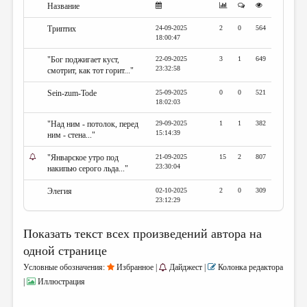
МАЛАЯ ПРОЗА
Название
ЭССЕИСТИКА
Триптих
24-09-2025
2
0
564
18:00:47
ЛИТЕРАТУРОВЕДЕНИЕ
"Бог поджигает куст,
22-09-2025
3
1
649
23:32:58
смотрит, как тот горит..."
КУЛЬТУРОВЕДЕНИЕ
Sein-zum-Tode
25-09-2025
0
0
521
ПУБЛИЦИСТИКА
18:02:03
РЕЦЕНЗИРОВАНИЕ
"Над ним - потолок, перед
29-09-2025
1
1
382
15:14:39
ним - стена..."
ЦИКЛЫ ПУБЛИКАЦИЙ
"Январское утро под
21-09-2025
15
2
807
23:30:04
накипью серого льда..."
ТРЕДИАКОВСКИЙ
Элегия
02-10-2025
2
0
309
МЕДИА
23:12:29
ВКОНТАКТЕ
Показать текст всех произведений автора на
одной странице
Условные обозначения:
Избранное |
Дайджест |
Колонка редактора
|
Иллюстрация