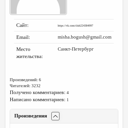
ДАЙДЖЕСТ
ПРОИЗВЕДЕНИЯ
Сайт:
https://vk.com/club224384997
ПЕРЕВОДЫ
Email:
misha.bogush@gmail.com
КОНКУРСЫ
ДЕТСКАЯ КОМНАТА
Место
Санкт-Петербург
жительства:
КНИЖНАЯ ПОЛКА
ОБЗОР ЛИТЕРАТУРЫ
СТРАНИЦЫ ПАМЯТИ
Произведений: 6
Читателей: 3232
ОБЪЯВЛЕНИЯ
Получено комментариев:
4
Написано комментариев:
1
КОЛОНКА РЕДАКТОРА
РЕДКОЛЛЕГИЯ
Произведения
ОТ РЕДАКЦИИ