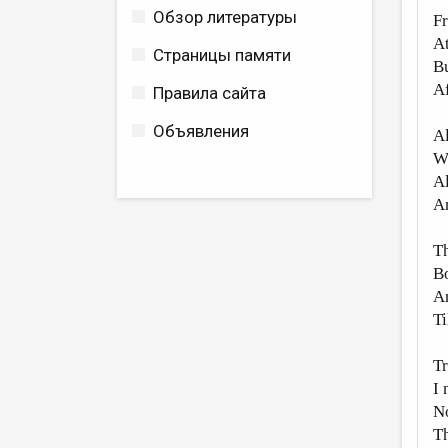
Обзор литературы
Fr
At
Страницы памяти
Bu
Af
Правила сайта
Объявления
Al
Wi
Al
An
Th
Bo
A
Ti
Tr
I 
No
Th