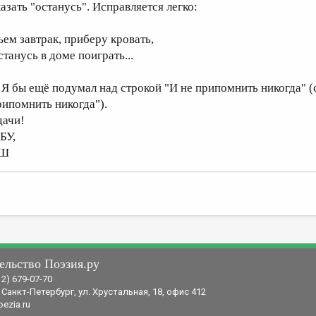
казать "останусь". Исправляется легко:
ъем завтрак, приберу кровать,
станусь в доме поиграть...
. Я бы ещё подумал над строкой "И не припомнить никогда" (
рипомнить никогда").
дачи!
БУ,
Ш
ельство Поэзия.ру
12) 679-07-70
 Санкт-Петербург, ул. Хрустальная, 18, офис 412
ezia.ru