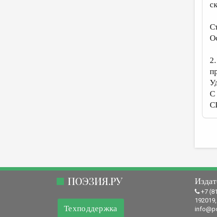
с
С
О
2
п
У
С 
С
ПОЭЗИЯ.РУ
Издат
+7 (8
192019,
Техподдержка
info@po