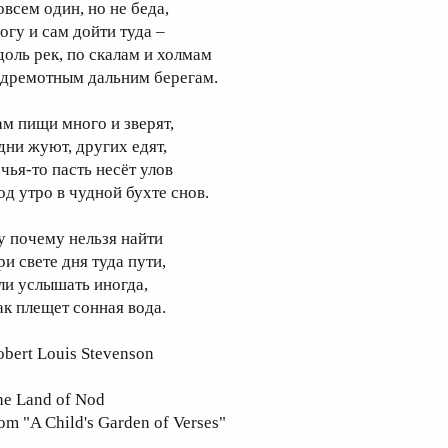
овсем один, но не беда,
огу и сам дойти туда –
доль рек, по скалам и холмам
 дремотным дальним берегам.
ам пищи много и зверят,
дни жуют, других едят,
 чья-то пасть несёт улов
од утро в чудной бухте снов.
у почему нельзя найти
ри свете дня туда пути,
ли услышать иногда,
ак плещет сонная вода.
obert Louis Stevenson
he Land of Nod
om "A Child's Garden of Verses"