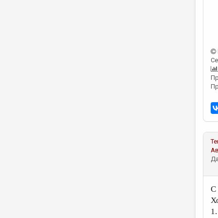
Се
Пр
Пр
Те
А
Да
С
Х
1