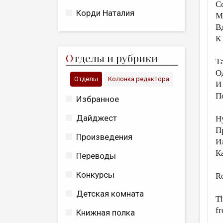
С
Корди Наталия
М
В
К
О
тделы и рубрики
Т
О
Отделы
Колонка редактора
И
П
Избранное
Дайджест
Н
П
Произведения
И
К
Переводы
Конкурсы
R
Детская комната
T
fr
Книжная полка