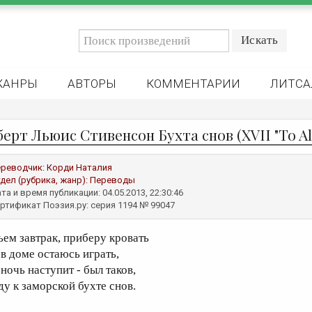
ЖАНРЫ
АВТОРЫ
КОММЕНТАРИИ
ЛИТСА
берт Льюис Стивенсон Бухта снов (XVII "To A
реводчик:
Корди Наталия
дел (рубрика, жанр):
Переводы
та и время публикации: 04.05.2013, 22:30:46
ртификат Поэзия.ру: серия 1194 № 99047
ъем завтрак, приберу кровать
 в доме остаюсь играть,
ночь наступит - был таков,
ду к заморской бухте снов.