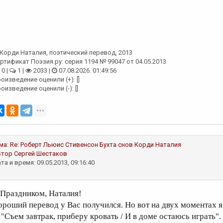
Корди Наталия
, поэтический перевод, 2013
ртификат Поэзия.ру: серия 1194 № 99047 от 04.05.2013
0 |
1 |
2033 |
07.08.2026. 01:49:56
оизведение оценили (+): []
оизведение оценили (-): []
ма:
Re: Роберт Льюис Стивенсон Бухта снов
Корди Наталия
втор
Сергей Шестаков
та и время: 09.05.2013, 09:16:40
 Праздником, Наталия!
ороший перевод у Вас получился. Но вот на двух моментах я
. "Съем завтрак, приберу кровать / И в доме остаюсь играть"