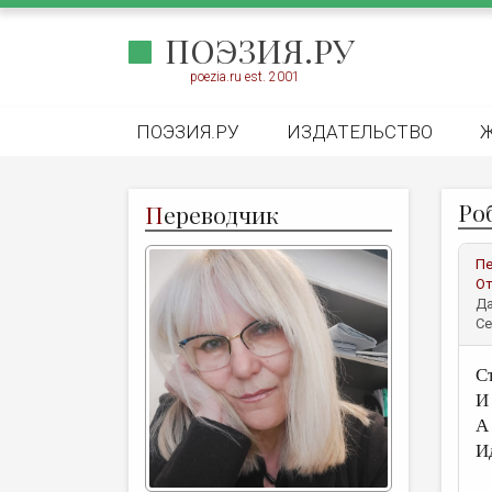
ПОЭЗИЯ.РУ
poezia.ru est. 2001
ПОЭЗИЯ.РУ
ИЗДАТЕЛЬСТВО
Ро
П
ереводчик
Пе
От
Да
Се
С
И
А 
И