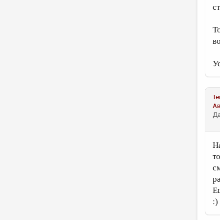
ст
Т
в
У
Те
А
Да
Н
т
с
р
Е
:)