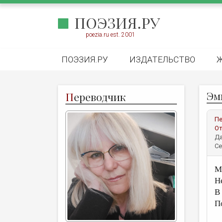
ПОЭЗИЯ.РУ
poezia.ru est. 2001
ПОЭЗИЯ.РУ
ИЗДАТЕЛЬСТВО
Эм
П
ереводчик
Пе
От
Да
Се
М
Н
В
П