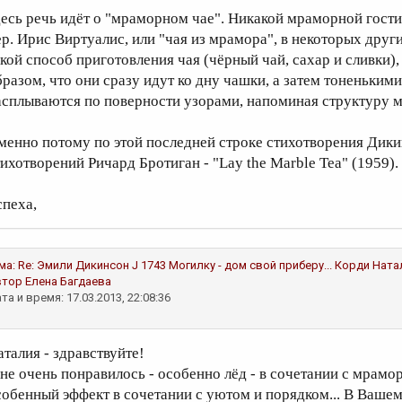
десь речь идёт о "мраморном чае". Никакой мраморной гостин
ер. Ирис Виртуалис, или "чая из мрамора", в некоторых дру
акой способ приготовления чая (чёрный чай, сахар и сливки),
бразом, что они сразу идут ко дну чашки, а затем тоненьки
асплываются по поверности узорами, напоминая структуру 
менно потому по этой последней строке стихотворения Дики
тихотворений Ричард Бротиган - "Lay the Marble Tea" (1959).
спеха,
ма:
Re: Эмили Дикинсон J 1743 Могилку - дом свой приберу...
Корди Ната
втор
Елена Багдаева
та и время: 17.03.2013, 22:08:36
аталия - здравствуйте!
не очень понравилось - особенно лёд - в сочетании с мрамор
собенный эффект в сочетании с уютом и порядком... В Вашем 