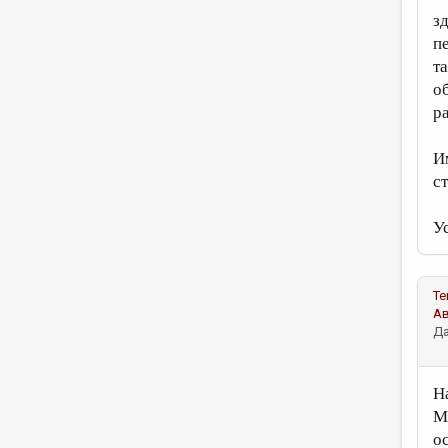
з
п
т
о
р
И
с
У
Те
А
Да
Н
М
о