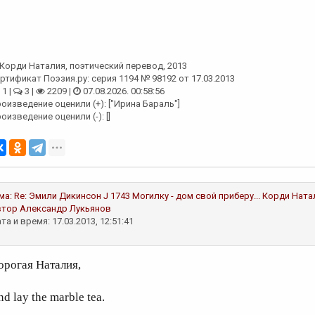
Корди Наталия
, поэтический перевод, 2013
ртификат Поэзия.ру: серия 1194 № 98192 от 17.03.2013
1 |
3 |
2209 |
07.08.2026. 00:58:56
оизведение оценили (+): ["Ирина Бараль"]
оизведение оценили (-): []
ма:
Re: Эмили Дикинсон J 1743 Могилку - дом свой приберу...
Корди Ната
втор
Александр Лукьянов
та и время: 17.03.2013, 12:51:41
орогая Наталия,
d lay the marble tea.