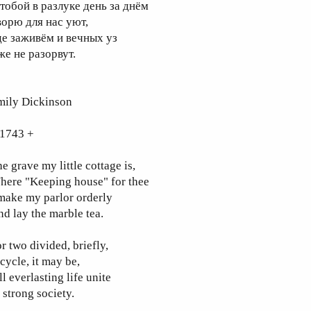
 тобой в разлуке день за днём
ворю для нас уют,
де заживём и вечных уз
же не разорвут.
mily Dickinson
 1743 +
e grave my little cottage is,
here "Keeping house" for thee
make my parlor orderly
d lay the marble tea.
r two divided, briefly,
cycle, it may be,
ll everlasting life unite
 strong society.