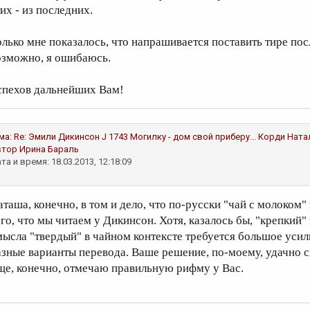
их - из последних.
олько мне показалось, что напрашивается поставить тире пос
озможно, я ошибаюсь.
спехов дальнейших Вам!
ма:
Re: Эмили Дикинсон J 1743 Могилку - дом свой приберу...
Корди Ната
втор
Ирина Бараль
та и время: 18.03.2013, 12:18:09
аташа, конечно, в том и дело, что по-русски "чай с молоком"
ого, что мы читаем у Дикинсон. Хотя, казалось бы, "крепкий" 
мысла "твердый" в чайном контексте требуется большое усил
азные варианты перевода. Ваше решение, по-моему, удачно с
ще, конечно, отмечаю правильную рифму у Вас.