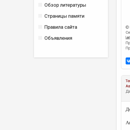
Обзор литературы
Страницы памяти
Правила сайта
Се
Объявления
Пр
Пр
Те
А
Да
Д
An