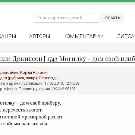
ЖАНРЫ
АВТОРЫ
КОММЕНТАРИИ
ЛИТСА
или Дикинсон J 1743 Могилку - дом свой прибе
реводчик:
Корди Наталия
дел (рубрика, жанр):
Переводы
та и время публикации: 17.03.2013, 12:15:58
ртификат Поэзия.ру: серия 1194 № 98192
огилку – дом свой приберу,
е перечесть хлопот,
 гостиной мраморной разлит
о чайным чашкам лёд.