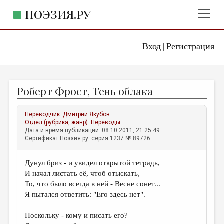
ПОЭЗИЯ.РУ
Вход
Регистрация
ГЛАВНОЕ МЕНЮ
|
ПОЭЗИЯ.РУ
ИЗДАТЕЛЬСТВО
Роберт Фрост, Тень облака
ЖАНРЫ
АВТОРЫ
Переводчик:
Дмитрий Якубов
Отдел (рубрика, жанр):
Переводы
КОММЕНТАРИИ
Дата и время публикации: 08.10.2011, 21:25:49
Сертификат Поэзия.ру: серия 1237 № 89726
ЛИТСАЛОН
Дунул бриз - и увидел открытой тетрадь,
НОВОСТИ
И начал листать её, чтоб отыскать,
ПРАВИЛА САЙТА
То, что было всегда в ней - Весне сонет...
Я пытался ответить: "Его здесь нет".
ОТДЕЛЫ И РУБРИКИ
Поскольку - кому и писать его?
ИЗБРАННОЕ