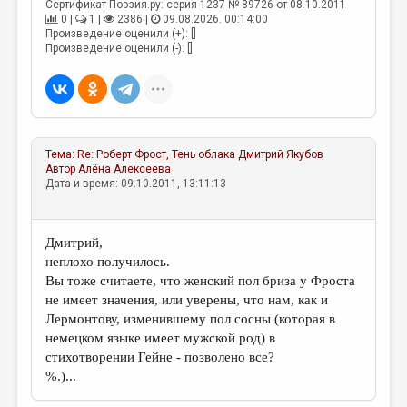
МАЛАЯ ПРОЗА
Сертификат Поэзия.ру: серия 1237 № 89726 от 08.10.2011
0 |
1 |
2386 |
09.08.2026. 00:14:00
Произведение оценили (+): []
ЭССЕИСТИКА
Произведение оценили (-): []
ЛИТЕРАТУРОВЕДЕНИЕ
КУЛЬТУРОВЕДЕНИЕ
ПУБЛИЦИСТИКА
Тема:
Re: Роберт Фрост, Тень облака
Дмитрий Якубов
РЕЦЕНЗИРОВАНИЕ
Автор
Алёна Алексеева
Дата и время: 09.10.2011, 13:11:13
ЦИКЛЫ ПУБЛИКАЦИЙ
ТРЕДИАКОВСКИЙ
Дмитрий,
МЕДИА
неплохо получилось.
Вы тоже считаете, что женский пол бриза у Фроста
ВКОНТАКТЕ
не имеет значения, или уверены, что нам, как и
Лермонтову, изменившему пол сосны (которая в
немецком языке имеет мужской род) в
стихотворении Гейне - позволено все?
%.)...