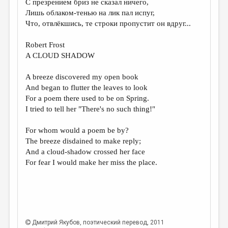
С презрением бриз не сказал ничего,
Лишь облаком-тенью на лик пал испуг,
ДАЙДЖЕСТ
Что, отвлёкшись, те строки пропустит он вдруг...
ПРОИЗВЕДЕНИЯ
Robert Frost
ПЕРЕВОДЫ
A CLOUD SHADOW
КОНКУРСЫ
A breeze discovered my open book
ДЕТСКАЯ КОМНАТА
And began to flutter the leaves to look
For a poem there used to be on Spring.
КНИЖНАЯ ПОЛКА
I tried to tell her "There's no such thing!"
ОБЗОР ЛИТЕРАТУРЫ
For whom would a poem be by?
СТРАНИЦЫ ПАМЯТИ
The breeze disdained to make reply;
And a cloud-shadow crossed her face
ОБЪЯВЛЕНИЯ
For fear I would make her miss the place.
КОЛОНКА РЕДАКТОРА
РЕДКОЛЛЕГИЯ
ОТ РЕДАКЦИИ
Дмитрий Якубов
, поэтический перевод, 2011