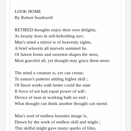
МАЛАЯ ПРОЗА
LOOK HOME
ЭССЕИСТИКА
By Robert Southwell
ЛИТЕРАТУРОВЕДЕНИЕ
RETIRED thoughts enjoy their own delights,
КУЛЬТУРОВЕДЕНИЕ
As beauty does in self-beholding eye;
Man's mind a mirror is of heavenly sights,
ПУБЛИЦИСТИКА
A brief wherein all marvels summed lie.
РЕЦЕНЗИРОВАНИЕ
Of fairest forms and sweetest shapes the store,
Most graceful all, yet thought may grace them more.
ЦИКЛЫ ПУБЛИКАЦИЙ
The mind a creature is, yet can create,
ТРЕДИАКОВСКИЙ
To nature's patterns adding higher skill ;
МЕДИА
Of finest works with better could the state
If force of wit had equal power of will :
ВКОНТАКТЕ
Device of man in working hath no end ;
What thought can think another thought can mend.
Man's soul of endless beauties image is,
Drawn by the work of endless skill and might ;
This skilful might gave many sparks of bliss,