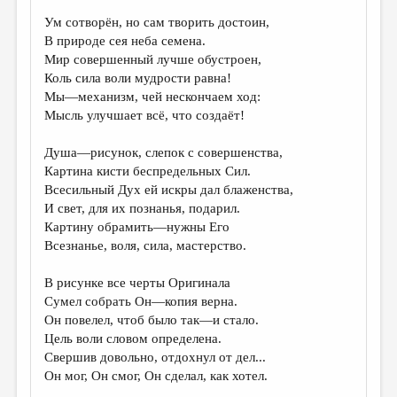
Ум сотворён, но сам творить достоин,
ДАЙДЖЕСТ
В природе сея неба семена.
ПРОИЗВЕДЕНИЯ
Мир совершенный лучше обустроен,
Коль сила воли мудрости равна!
ПЕРЕВОДЫ
Мы—механизм, чей нескончаем ход:
Мысль улучшает всё, что создаёт!
КОНКУРСЫ
ДЕТСКАЯ КОМНАТА
Душа—рисунок, слепок с совершенства,
Картина кисти беспредельных Сил.
КНИЖНАЯ ПОЛКА
Всесильный Дух ей искры дал блаженства,
И свет, для их познанья, подарил.
ОБЗОР ЛИТЕРАТУРЫ
Картину обрамить—нужны Его
СТРАНИЦЫ ПАМЯТИ
Всезнанье, воля, сила, мастерство.
ОБЪЯВЛЕНИЯ
В рисунке все черты Оригинала
Сумел собрать Он—копия верна.
КОЛОНКА РЕДАКТОРА
Он повелел, чтоб было так—и стало.
Цель воли словом определена.
РЕДКОЛЛЕГИЯ
Свершив довольно, отдохнул от дел...
ОТ РЕДАКЦИИ
Он мог, Он смог, Он сделал, как хотел.