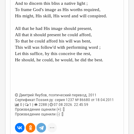
And to discern this bliss a native light ;
To frame God's image as His worths required,
His might, His skill, His word and will conspired.
All that he had His image should present,
All that it should present he could afford,
To that he could afford his will was bent,
This will was follow'd with performing word ;
Let this suffice, by this conceive the rest,
He should, he could, he would, he did the best.
Дмитрий Якубов
, поэтический перевод, 2011
Сертификат Поэзия.ру: серия 1237 № 86680 от 18.04.2011
0 |
1 |
2288 |
07.08.2026. 22:45:59
Произведение оценили (+): []
Произведение оценили (-): []