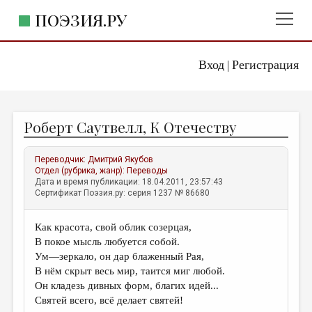
ПОЭЗИЯ.РУ
Вход
Регистрация
ГЛАВНОЕ МЕНЮ
|
ПОЭЗИЯ.РУ
ИЗДАТЕЛЬСТВО
Роберт Саутвелл, К Отечеству
ЖАНРЫ
АВТОРЫ
Переводчик:
Дмитрий Якубов
Отдел (рубрика, жанр):
Переводы
КОММЕНТАРИИ
Дата и время публикации: 18.04.2011, 23:57:43
Сертификат Поэзия.ру: серия 1237 № 86680
ЛИТСАЛОН
Как красота, свой облик созерцая,
НОВОСТИ
В покое мысль любуется собой.
ПРАВИЛА САЙТА
Ум—зеркало, он дар блаженный Рая,
В нём скрыт весь мир, таится миг любой.
Он кладезь дивных форм, благих идей...
ОТДЕЛЫ И РУБРИКИ
Святей всего, всё делает святей!
ИЗБРАННОЕ