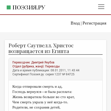
ПОЭЗИЯ.РУ
Вход
Регистрация
ГЛАВНОЕ МЕНЮ
|
ПОЭЗИЯ.РУ
ИЗДАТЕЛЬСТВО
Роберт Саутвелл. Христос
ЖАНРЫ
возвращается из Египта
АВТОРЫ
Переводчик:
Дмитрий Якубов
КОММЕНТАРИИ
Отдел (рубрика, жанр):
Переводы
Дата и время публикации: 08.01.2011, 11:43:44
ЛИТСАЛОН
Сертификат Поэзия.ру: серия 1237 № 84725
НОВОСТИ
Когда отпировали смерть и ад,
ПРАВИЛА САЙТА
Господь вернулся—и была расплата:
Жизнь возвратила больше во сто крат,
ОТДЕЛЫ И РУБРИКИ
Чем смерть украла у неё когда-то.
Родители, не сохранив детей,
ИЗБРАННОЕ