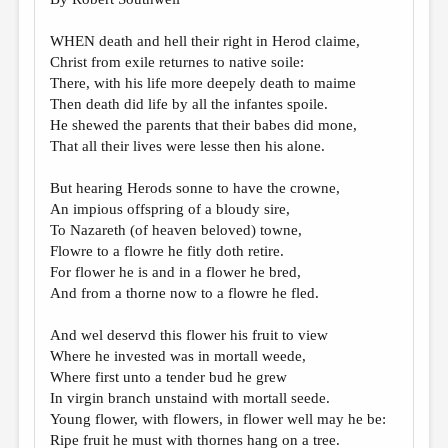
МАЛАЯ ПРОЗА
ЭССЕИСТИКА
WHEN death and hell their right in Herod claime,
Christ from exile returnes to native soile:
ЛИТЕРАТУРОВЕДЕНИЕ
There, with his life more deepely death to maime
Then death did life by all the infantes spoile.
КУЛЬТУРОВЕДЕНИЕ
He shewed the parents that their babes did mone,
ПУБЛИЦИСТИКА
That all their lives were lesse then his alone.
РЕЦЕНЗИРОВАНИЕ
But hearing Herods sonne to have the crowne,
An impious offspring of a bloudy sire,
ЦИКЛЫ ПУБЛИКАЦИЙ
To Nazareth (of heaven beloved) towne,
ТРЕДИАКОВСКИЙ
Flowre to a flowre he fitly doth retire.
For flower he is and in a flower he bred,
МЕДИА
And from a thorne now to a flowre he fled.
ВКОНТАКТЕ
And wel deservd this flower his fruit to view
Where he invested was in mortall weede,
Where first unto a tender bud he grew
In virgin branch unstaind with mortall seede.
Young flower, with flowers, in flower well may he be:
Ripe fruit he must with thornes hang on a tree.