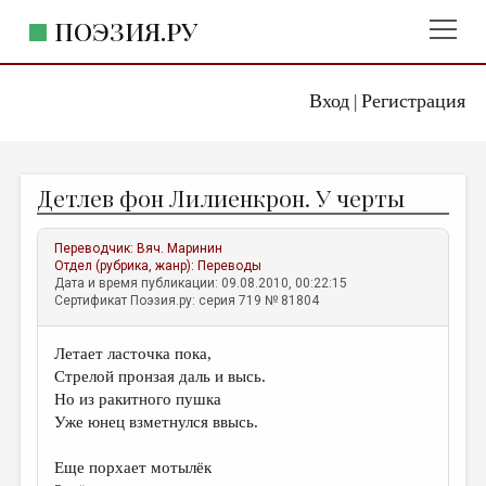
ПОЭЗИЯ.РУ
Вход
Регистрация
ГЛАВНОЕ МЕНЮ
|
ПОЭЗИЯ.РУ
ИЗДАТЕЛЬСТВО
Детлев фон Лилиенкрон. У черты
ЖАНРЫ
АВТОРЫ
Переводчик:
Вяч. Маринин
Отдел (рубрика, жанр):
Переводы
КОММЕНТАРИИ
Дата и время публикации: 09.08.2010, 00:22:15
Сертификат Поэзия.ру: серия 719 № 81804
ЛИТСАЛОН
Летает ласточка пока,
НОВОСТИ
Стрелой пронзая даль и высь.
ПРАВИЛА САЙТА
Но из ракитного пушка
Уже юнец взметнулся ввысь.
ОТДЕЛЫ И РУБРИКИ
Еще порхает мотылёк
ИЗБРАННОЕ