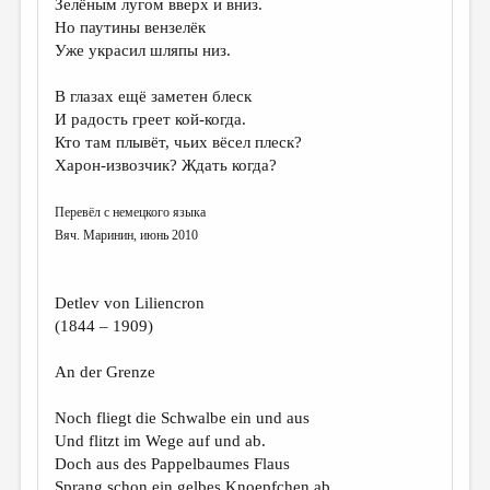
Зелёным лугом вверх и вниз.
Но паутины вензелёк
ДАЙДЖЕСТ
Уже украсил шляпы низ.
ПРОИЗВЕДЕНИЯ
В глазах ещё заметен блеск
ПЕРЕВОДЫ
И радость греет кой-когда.
Кто там плывёт, чьих вёсел плеск?
КОНКУРСЫ
Харон-извозчик? Ждать когда?
ДЕТСКАЯ КОМНАТА
Перевёл с немецкого языка
КНИЖНАЯ ПОЛКА
Вяч. Маринин, июнь 2010
ОБЗОР ЛИТЕРАТУРЫ
СТРАНИЦЫ ПАМЯТИ
Detlev von Liliencron
(1844 – 1909)
ОБЪЯВЛЕНИЯ
An der Grenze
КОЛОНКА РЕДАКТОРА
Noch fliegt die Schwalbe ein und aus
РЕДКОЛЛЕГИЯ
Und flitzt im Wege auf und ab.
ОТ РЕДАКЦИИ
Doch aus des Pappelbaumes Flaus
Sprang schon ein gelbes Knoepfchen ab.