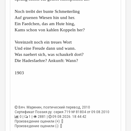
МАЛАЯ ПРОЗА
Noch treibt der bunte Schmetterling
ЭССЕИСТИКА
Auf gruenen Wiesen hin und her.
ЛИТЕРАТУРОВЕДЕНИЕ
Ein Faedchen, das am Hute hing,
Kams schon von kahlen Koppeln her?
КУЛЬТУРОВЕДЕНИЕ
Vereinzelt noch ein treues Wort
ПУБЛИЦИСТИКА
Und eine Freude dann und wann.
РЕЦЕНЗИРОВАНИЕ
Was naehert sich, was schaukelt dort?
Die Hadesfaehre? Ankunft: Wann?
ЦИКЛЫ ПУБЛИКАЦИЙ
1903
ТРЕДИАКОВСКИЙ
МЕДИА
ВКОНТАКТЕ
Вяч. Маринин
, поэтический перевод, 2010
Сертификат Поэзия.ру: серия 719 № 81804 от 09.08.2010
0 |
1 |
2881 |
09.08.2026. 18:44:42
Произведение оценили (+): []
Произведение оценили (-): []