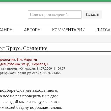
ЖАНРЫ
АВТОРЫ
КОММЕНТАРИИ
ЛИТСА
рл Краус. Сомнение
реводчик:
Вяч. Маринин
дел (рубрика, жанр):
Переводы
та и время публикации: 31.07.2009, 11:59:57
ртификат Поэзия.ру: серия 719 № 71465
 подборе слов нет выхода иного,
к всё не раз проверить и не два:
е в каждой мысли сыщутся слова,
о мыслей бездну порождает слово.