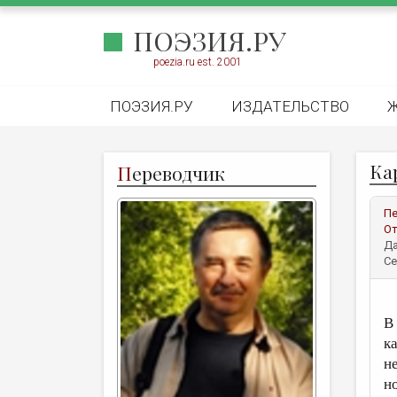
ПОЭЗИЯ.РУ
poezia.ru est. 2001
ПОЭЗИЯ.РУ
ИЗДАТЕЛЬСТВО
Ка
П
ереводчик
Пе
От
Да
Се
В
ка
н
н