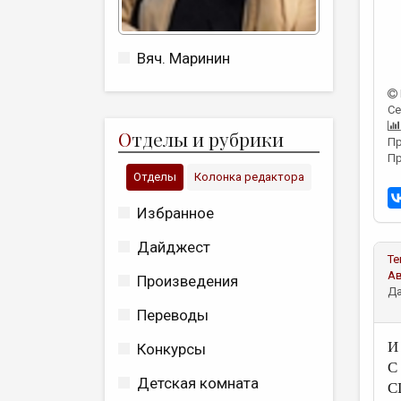
Вяч. Маринин
Се
О
тделы и рубрики
Пр
Пр
Отделы
Колонка редактора
Избранное
Дайджест
Те
А
Произведения
Да
Переводы
И
Конкурсы
С 
Детская комната
С