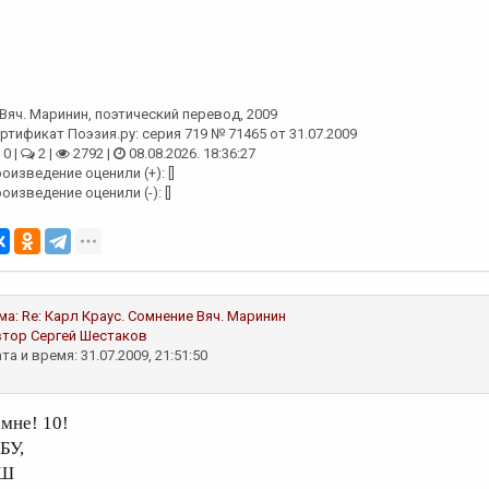
Вяч. Маринин
, поэтический перевод, 2009
ртификат Поэзия.ру: серия 719 № 71465 от 31.07.2009
0 |
2 |
2792 |
08.08.2026. 18:36:27
оизведение оценили (+): []
оизведение оценили (-): []
ма:
Re: Карл Краус. Сомнение
Вяч. Маринин
втор
Сергей Шестаков
та и время: 31.07.2009, 21:51:50
 мне! 10!
БУ,
Ш