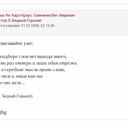
ма:
Re: Карл Краус. Сомнение
Вяч. Маринин
втор
О. Бедный-Горький
та и время: 31.07.2009, 22:13:45
аписывайте уже:
 подборе слов нет выхода иного,
емь раз отмерь и лишь один отрежь
е в середине мысли право слово,
о тем и этим как-то
де-то меж...
. Бедный-Горький)
о)bg