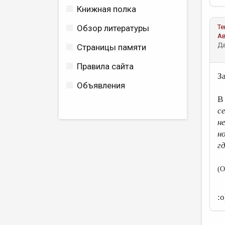
Книжная полка
Обзор литературы
Те
А
Да
Страницы памяти
Правила сайта
З
Объявления
В
с
н
н
г
(О
: