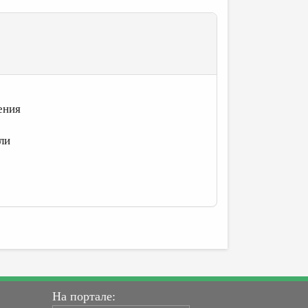
ения
ли
На портале: