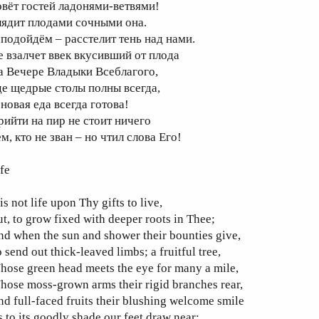
овёт гостей ладонями-ветвями!
лядит плодами сочными она.
 подойдём – расстелит тень над нами.
е взалчет ввек вкусивший от плода
а Вечере Владыки Всеблагого,
де щедрые столы полны всегда,
 новая еда всегда готова!
рийти на пир не стоит ничего
м, кто не зван – но чтил слова Его!
fe
 is not life upon Thy gifts to live,
t, to grow fixed with deeper roots in Thee;
d when the sun and shower their bounties give,
 send out thick-leaved limbs; a fruitful tree,
ose green head meets the eye for many a mile,
ose moss-grown arms their rigid branches rear,
d full-faced fruits their blushing welcome smile
 to its goodly shade our feet draw near;