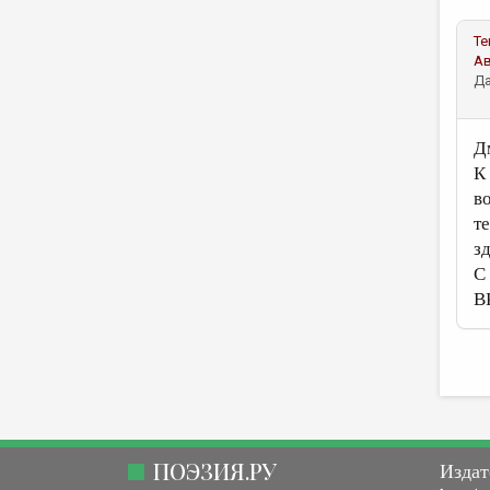
Те
А
Да
Д
К
во
т
з
С
В
ПОЭЗИЯ.РУ
Издат