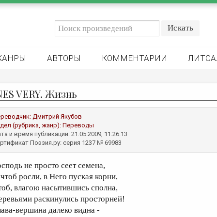
ЖАНРЫ
АВТОРЫ
КОММЕНТАРИИ
ЛИТСА
NES VERY. Жизнь
реводчик:
Дмитрий Якубов
дел (рубрика, жанр):
Переводы
та и время публикации: 21.05.2009, 11:26:13
ртификат Поэзия.ру: серия 1237 № 69983
осподь не просто сеет семена,
 чтоб росли, в Него пуская корни,
тоб, влагою насытившись сполна,
еревьями раскинулись просторней!
лава-вершина далеко видна -