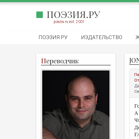
ПОЭЗИЯ.РУ
poezia.ru est. 2001
ПОЭЗИЯ.РУ
ИЗДАТЕЛЬСТВО
JO
П
ереводчик
Пе
От
Да
Се
Г
А
Ч
Д
Г