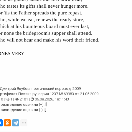
o tastes its gifts shall never hunger more,
r 'tis the Father spreads the pure repast,
o, while we eat, renews the ready store,
ich at his bounteous board must ever last;
r none the bridegroom's supper shall attend,
o will not hear and make his word their friend.
ONES VERY
Дмитрий Якубов
, поэтический перевод, 2009
ртификат Поэзия.ру: серия 1237 № 69983 от 21.05.2009
0 |
1 |
2101 |
06.08.2026. 18:11:43
оизведение оценили (+): []
оизведение оценили (-): []