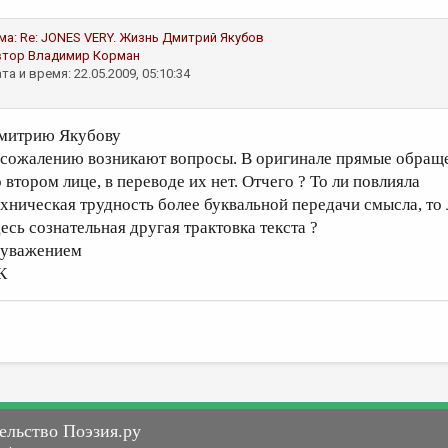
ма:
Re: JONES VERY. Жизнь
Дмитрий Якубов
втор
Владимир Корман
та и время: 22.05.2009, 05:10:34
митрию Якубову
 сожалению возникают вопросы. В оригинале прямые обращ
 втором лице, в переводе их нет. Отчего ? То ли повлияла
ехническая трудность более буквальной передачи смысла, то 
десь сознательная другая трактовка текста ?
 уважением
К
ельство Поэзия.ру