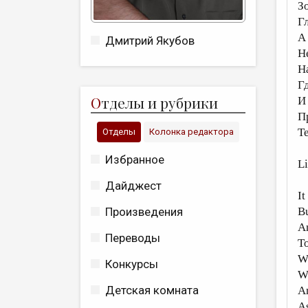
З
Г
А
Дмитрий Якубов
Н
Н
Г
О
тделы и рубрики
И
П
Те
Отделы
Колонка редактора
Избранное
Li
Дайджест
It
Произведения
Bu
An
Переводы
To
Wh
Конкурсы
Wh
Детская комната
An
As