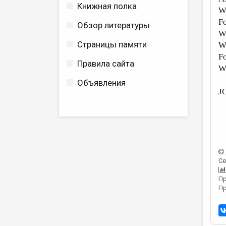
Книжная полка
Wh
Fo
Обзор литературы
Wh
Страницы памяти
Wh
Fo
Правила сайта
Wh
Объявления
J
Се
Пр
Пр