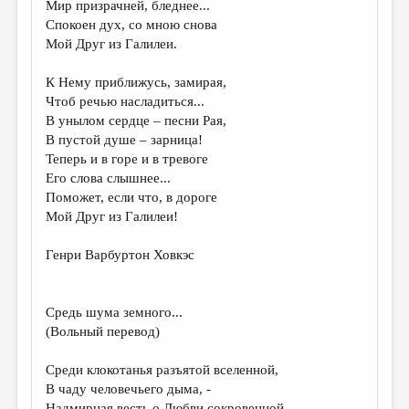
Мир призрачней, бледнее...
Спокоен дух, со мною снова
ДАЙДЖЕСТ
Мой Друг из Галилеи.
ПРОИЗВЕДЕНИЯ
К Нему приближусь, замирая,
ПЕРЕВОДЫ
Чтоб речью насладиться...
В унылом сердце – песни Рая,
КОНКУРСЫ
В пустой душе – зарница!
ДЕТСКАЯ КОМНАТА
Теперь и в горе и в тревоге
Его слова слышнее...
КНИЖНАЯ ПОЛКА
Поможет, если что, в дороге
Мой Друг из Галилеи!
ОБЗОР ЛИТЕРАТУРЫ
СТРАНИЦЫ ПАМЯТИ
Генри Варбуртон Ховкэс
ОБЪЯВЛЕНИЯ
Средь шума земного...
КОЛОНКА РЕДАКТОРА
(Вольный перевод)
РЕДКОЛЛЕГИЯ
Среди клокотанья разъятой вселенной,
ОТ РЕДАКЦИИ
В чаду человечьего дыма, -
Надмирная весть о Любви сокровенной