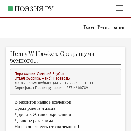
ПОЭЗИЯ.РУ
Вход
Регистрация
ГЛАВНОЕ МЕНЮ
|
ПОЭЗИЯ.РУ
ИЗДАТЕЛЬСТВО
Henry W Hawkes. Средь шума
ЖАНРЫ
земного...
АВТОРЫ
Переводчик:
Дмитрий Якубов
КОММЕНТАРИИ
Отдел (рубрика, жанр):
Переводы
Дата и время публикации: 23.12.2008, 09:10:11
ЛИТСАЛОН
Сертификат Поэзия.ру: серия 1237 № 66789
НОВОСТИ
В разбитой надвое вселенной
ПРАВИЛА САЙТА
Средь рокота и дыма,
Дорога к Жизни сокровенной
ОТДЕЛЫ И РУБРИКИ
Давно не различима.
Но средство есть от сна земного!
ИЗБРАННОЕ