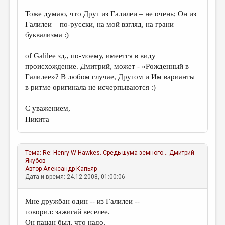
Тоже думаю, что Друг из Галилеи – не очень; Он из
Галилеи – по-русски, на мой взгляд, на грани
буквализма :)
of Galilee зд., по-моему, имеется в виду
происхождение. Дмитрий, может - «Рожденный в
Галилее»? В любом случае, Другом и Им варианты
в ритме оригинала не исчерпываются :)
С уважением,
Никита
Тема:
Re: Henry W Hawkes. Средь шума земного...
Дмитрий
Якубов
Автор
Александр Капьяр
Дата и время: 24.12.2008, 01:00:06
Мне дружбан один -- из Галилеи --
говорил: зажигай веселее.
Он пацан был, что надо, —