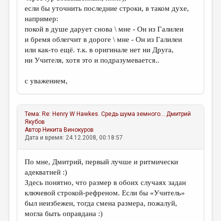
если бы уточнить последние строки, в таком духе,
например:
покой в душе дарует снова \ мне - Он из Галилеи
и бремя облегчит в дороге \ мне - Он из Галилеи
или как-то ещё. т.к. в оригинале нет ни Друга,
ни Учителя, хотя это и подразумевается..
с уважением,
Тема:
Re: Henry W Hawkes. Средь шума земного...
Дмитрий
Якубов
Автор
Никита Винокуров
Дата и время: 24.12.2008, 00:18:57
По мне, Дмитрий, первый лучше и ритмически
адекватней :)
Здесь понятно, что размер в обоих случаях задан
ключевой строкой-рефреном. Если бы «Учитель»
был неизбежен, тогда смена размера, пожалуй,
могла быть оправдана :)