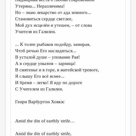
МАЛАЯ ПРОЗА
Утеряна... Неразличима!
ЭССЕИСТИКА
Но – знаю лекарство от ада земного...
Становиться сердце светлее,
ЛИТЕРАТУРОВЕДЕНИЕ
Мой дух исцелён и утешен, – от слова
Учителя из Галилеи.
КУЛЬТУРОВЕДЕНИЕ
ПУБЛИЦИСТИКА
... К толпе рыбаков подойду, замирая,
Чтоб речью Его насладиться...
РЕЦЕНЗИРОВАНИЕ
В усталой душе – упование Рая!
А в сердце унылом – зарница!
ЦИКЛЫ ПУБЛИКАЦИЙ
В смятенье и в горе, в житейской тревоге,
ТРЕДИАКОВСКИЙ
Я слышу Его всё яснее...
И бремя – легко! Я иду по дороге
МЕДИА
С Учителем из Галилеи.
ВКОНТАКТЕ
Генри Варбуртон Ховкэс
Amid the din of earthly strife…
Amid the din of earthly strife,