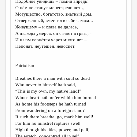
Подобное увидишь – помни впредь!
О нём не станут менестрели петь,
ДАЙДЖЕСТ
Могущество, богатство, знатный дом,
ПРОИЗВЕДЕНИЯ
Отверженный, вместил в себе самом...
Живущему – и слава не далась,
ПЕРЕВОДЫ
А дважды умерев, он сгинет в грязь, -
И к нам вернётся через много лет –
КОНКУРСЫ
Непонят, неутешен, невоспет.
ДЕТСКАЯ КОМНАТА
КНИЖНАЯ ПОЛКА
Patriotism
ОБЗОР ЛИТЕРАТУРЫ
Breathes there a man with soul so dead
СТРАНИЦЫ ПАМЯТИ
Who never to himself hath said,
“This is my own, my native land!”
ОБЪЯВЛЕНИЯ
Whose heart hath ne’er within him burned
As home his footsteps he hath turned
КОЛОНКА РЕДАКТОРА
From wandering on a foreign stand?
If such there breathe, go, mark him well!
РЕДКОЛЛЕГИЯ
For him no minstrel raptures swell;
ОТ РЕДАКЦИИ
High though his titles, power, and pelf,
The wretch, concentred all in self,