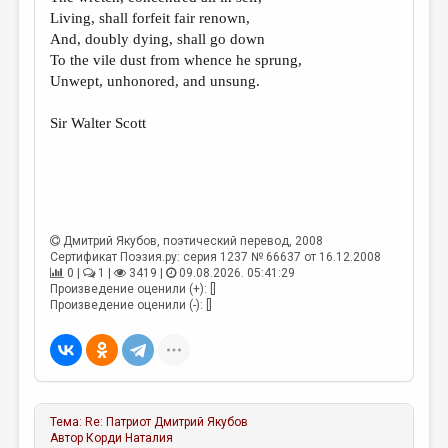
МАЛАЯ ПРОЗА
Living, shall forfeit fair renown,
And, doubly dying, shall go down
ЭССЕИСТИКА
To the vile dust from whence he sprung,
ЛИТЕРАТУРОВЕДЕНИЕ
Unwept, unhonored, and unsung.
КУЛЬТУРОВЕДЕНИЕ
Sir Walter Scott
ПУБЛИЦИСТИКА
РЕЦЕНЗИРОВАНИЕ
ЦИКЛЫ ПУБЛИКАЦИЙ
Дмитрий Якубов
, поэтический перевод, 2008
ТРЕДИАКОВСКИЙ
Сертификат Поэзия.ру: серия 1237 № 66637 от 16.12.2008
0 |
1 |
3419 |
09.08.2026. 05:41:29
МЕДИА
Произведение оценили (+): []
Произведение оценили (-): []
ВКОНТАКТЕ
Тема:
Re: Патриот
Дмитрий Якубов
Автор
Корди Наталия