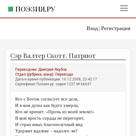
ПОЭЗИЯ.РУ
Вход
Регистрация
ГЛАВНОЕ МЕНЮ
|
ПОЭЗИЯ.РУ
ИЗДАТЕЛЬСТВО
Сэр Валтер Скотт. Патриот
ЖАНРЫ
АВТОРЫ
Переводчик:
Дмитрий Якубов
Отдел (рубрика, жанр):
Переводы
КОММЕНТАРИИ
Дата и время публикации: 16.12.2008, 23:42:17
Сертификат Поэзия.ру: серия 1237 № 66637
ЛИТСАЛОН
Кто с Богом согласует все дела,
НОВОСТИ
И в ком душа как будто умерла,
ПРАВИЛА САЙТА
Кто не кричит: «Прочь из моей земли!»
В ком ярость сердца не перегорит,
И стран иных благополучный вид
ОТДЕЛЫ И РУБРИКИ
Удержит вдалеке – надолго ли?
ИЗБРАННОЕ